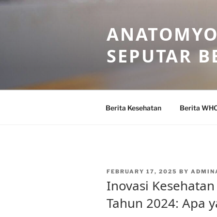
Skip
to
ANATOMYO
content
SEPUTAR B
Berita Kesehatan
Berita WH
POSTED
FEBRUARY 17, 2025
BY
ADMIN
ON
Inovasi Kesehatan 
Tahun 2024: Apa y