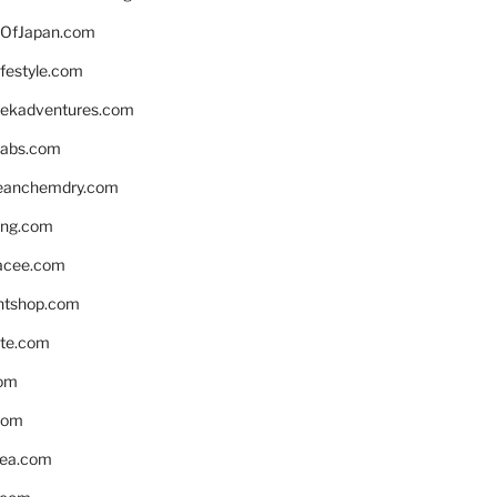
OfJapan.com
ifestyle.com
eekadventures.com
labs.com
leanchemdry.com
ing.com
acee.com
ntshop.com
te.com
om
com
ea.com