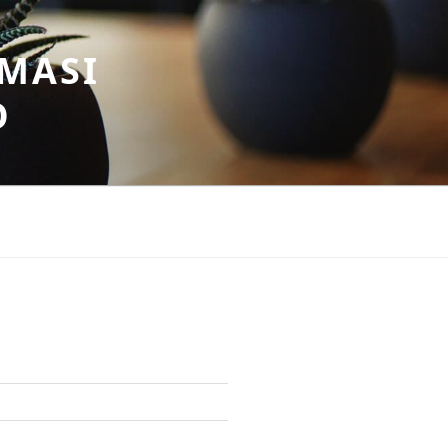
MASI
O