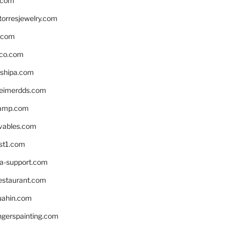
.com
torresjewelry.com
s.com
ico.com
shipa.com
eimerdds.com
camp.com
ivables.com
st1.com
la-support.com
estaurant.com
uahin.com
erspainting.com