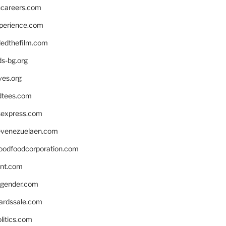
hcareers.com
xperience.com
edthefilm.com
ds-bg.org
ves.org
tees.com
rsexpress.com
venezuelaen.com
oodfoodcorporation.com
nnt.com
gender.com
ardssale.com
litics.com