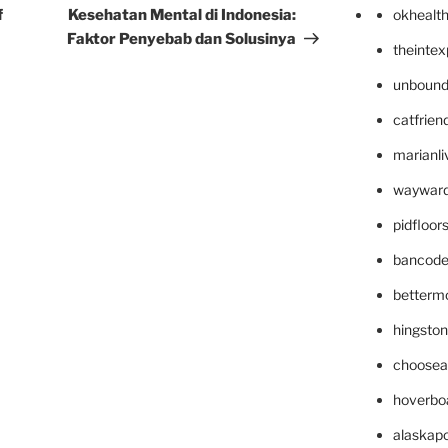
f
Kesehatan Mental di Indonesia:
okhealt
Faktor Penyebab dan Solusinya
theinte
unbound
catfrien
marianli
wayward
pidfloo
bancode
betterm
hingsto
choosea
hoverbo
alaskapo