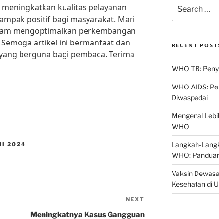
Search
 meningkatkan kualitas pelayanan
for:
mpak positif bagi masyarakat. Mari
dalam mengoptimalkan perkembangan
. Semoga artikel ini bermanfaat dan
RECENT POST
yang berguna bagi pembaca. Terima
WHO TB: Penyak
WHO AIDS: Pen
Diwaspadai
Mengenal Lebih
WHO
Langkah-Langk
NI 2024
WHO: Panduan
Vaksin Dewasa
Kesehatan di 
NEXT
Next
Post
Meningkatnya Kasus Gangguan