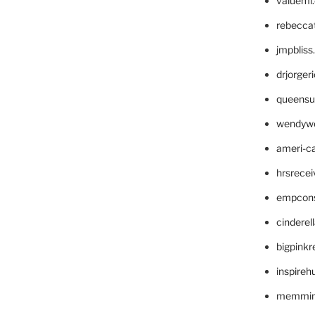
valueml
rebecca
jmpblis
drjorger
queensu
wendyw
ameri-
hrsrece
empcon
cinderel
bigpinkr
inspireh
memming