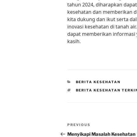
tahun 2024, diharapkan dapat
kesehatan dan memberikan da
kita dukung dan ikut serta 
inovasi kesehatan di tanah air
dapat memberikan informasi 
kasih.
CATEGORIES
BERITA KESEHATAN
TAGS
BERITA KESEHATAN TERKI
Post
Previous
PREVIOUS
navigation
Post
Menyikapi Masalah Kesehatan