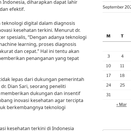
Indonesia, diharapkan dapat lahir
September 20
an efektif.
teknologi digital dalam diagnosis
novasi kesehatan terkini. Menurut dr.
M
T
er spesialis, “Dengan adanya teknologi
n machine learning, proses diagnosis
kurat dan cepat.” Hal ini tentu akan
3
4
emberikan penanganan yang tepat
10
11
17
18
 tidak lepas dari dukungan pemerintah
24
25
r. Dian Sari, seorang peneliti
u memberikan dukungan dan insentif
31
mbang inovasi kesehatan agar tercipta
« Mar
tuk berkembangnya teknologi
si kesehatan terkini di Indonesia