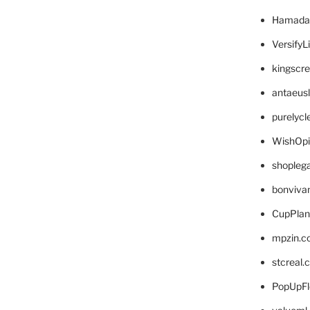
Hamada
VersifyL
kingscr
antaeus
purelyc
WishOp
shopleg
bonviva
CupPlan
mpzin.c
stcreal.
PopUpFl