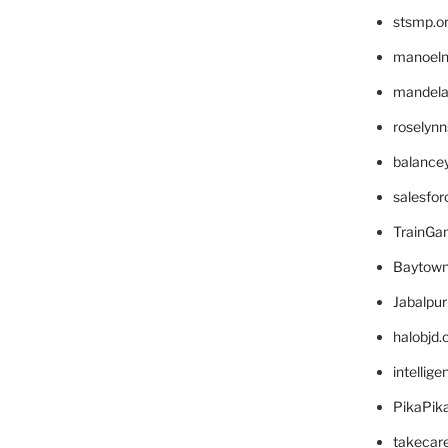
stsmp.o
manoel
mandelae
roselyn
balance
salesfo
TrainG
Baytown
Jabalpu
halobjd
intellig
PikaPik
takecar