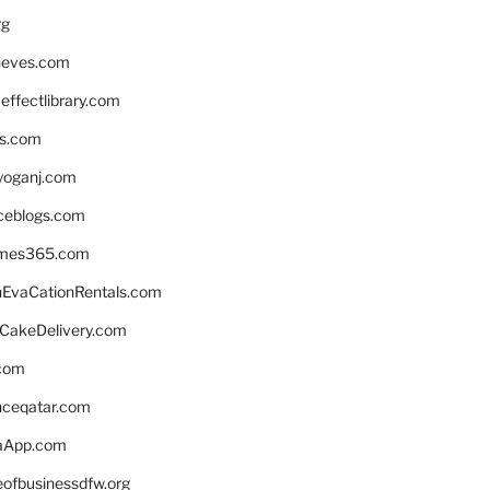
rg
neves.com
ffectlibrary.com
ns.com
yoganj.com
rceblogs.com
ames365.com
EvaCationRentals.com
rCakeDelivery.com
.com
enceqatar.com
aApp.com
eofbusinessdfw.org