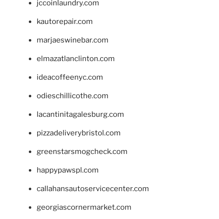
jccoinlaundry.com
kautorepair.com
marjaeswinebar.com
elmazatlanclinton.com
ideacoffeenyc.com
odieschillicothe.com
lacantinitagalesburg.com
pizzadeliverybristol.com
greenstarsmogcheck.com
happypawspl.com
callahansautoservicecenter.com
georgiascornermarket.com