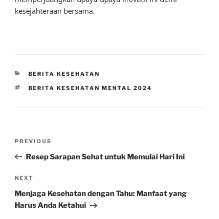
kesejahteraan bersama.
CATEGORIES
BERITA KESEHATAN
TAGS
BERITA KESEHATAN MENTAL 2024
Post
Previous
PREVIOUS
navigation
Post
Resep Sarapan Sehat untuk Memulai Hari Ini
Next
NEXT
Post
Menjaga Kesehatan dengan Tahu: Manfaat yang
Harus Anda Ketahui