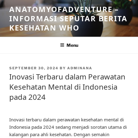
Skip
ANATOMYOFADVENTURE –
to
INFORMASI SEPUTAR BERITA
content
KESEHATAN WHO
Menu
POSTED
SEPTEMBER 30, 2024
BY
ADMINANA
ON
Inovasi Terbaru dalam Perawatan
Kesehatan Mental di Indonesia
pada 2024
Inovasi terbaru dalam perawatan kesehatan mental di
Indonesia pada 2024 sedang menjadi sorotan utama di
kalangan para ahli kesehatan. Dengan semakin