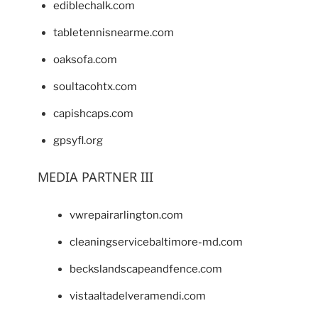
ediblechalk.com
tabletennisnearme.com
oaksofa.com
soultacohtx.com
capishcaps.com
gpsyfl.org
MEDIA PARTNER III
vwrepairarlington.com
cleaningservicebaltimore-md.com
beckslandscapeandfence.com
vistaaltadelveramendi.com