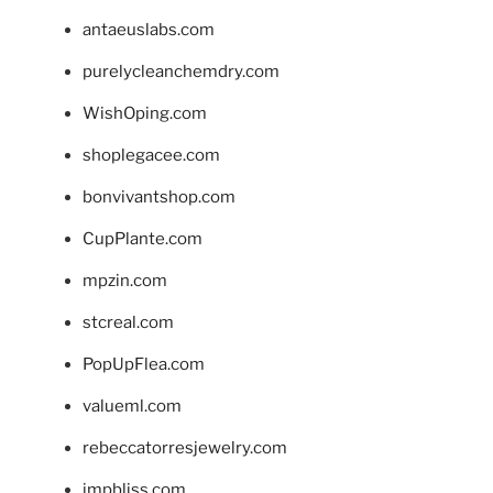
antaeuslabs.com
purelycleanchemdry.com
WishOping.com
shoplegacee.com
bonvivantshop.com
CupPlante.com
mpzin.com
stcreal.com
PopUpFlea.com
valueml.com
rebeccatorresjewelry.com
jmpbliss.com