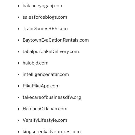
balanceyoganj.com
salesforceblogs.com
TrainGames365.com
BaytownEvaCationRentals.com
JabalpurCakeDelivery.com
halobjd.com
intelligenceqatar.com
PikaPikaApp.com
takecareofbusinessdfw.org
HamadaOfJapan.com
VersifyLifestyle.com
kingscreekadventures.com