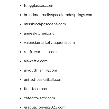
topgglasses.com
broadmoornailsspacoloradosprings.com
missblackpasadena.com
anneskitchen.org
valenciamarketytaqueria.com
reefrecordsllc.com
alawaffle.com
aryouthfishing.com
united-basketball.com
tios-tacos.com
cafecito-satx.com
graduacionviu2023.com