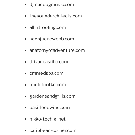
djmaddogmusic.com
thesoundarchitects.com
allin1roofing.com
keepjudgewebb.com
anatomyofadventure.com
drivancastillo.com
cmmedspa.com
midletontkd.com
gardensandgrills.com
basilfoodwine.com
nikko-tochigi.net
caribbean-corner.com