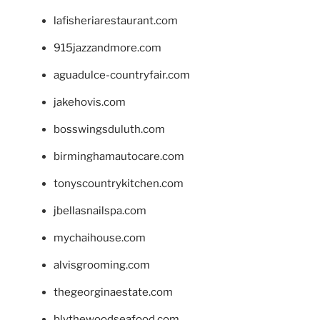
lafisheriarestaurant.com
915jazzandmore.com
aguadulce-countryfair.com
jakehovis.com
bosswingsduluth.com
birminghamautocare.com
tonyscountrykitchen.com
jbellasnailspa.com
mychaihouse.com
alvisgrooming.com
thegeorginaestate.com
blythewoodseafood.com