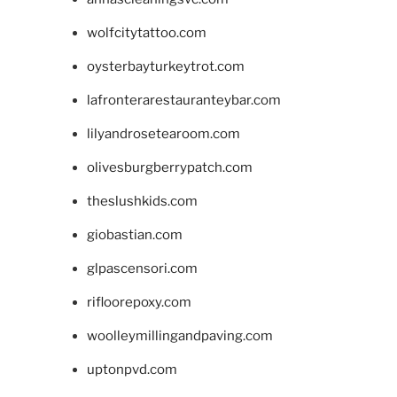
wolfcitytattoo.com
oysterbayturkeytrot.com
lafronterarestauranteybar.com
lilyandrosetearoom.com
olivesburgberrypatch.com
theslushkids.com
giobastian.com
glpascensori.com
rifloorepoxy.com
woolleymillingandpaving.com
uptonpvd.com