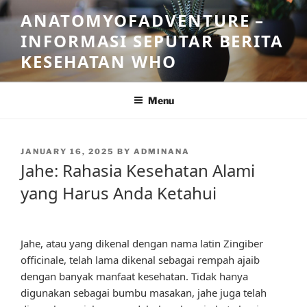
Skip
ANATOMYOFADVENTURE –
to
INFORMASI SEPUTAR BERITA
content
KESEHATAN WHO
Menu
POSTED
JANUARY 16, 2025
BY
ADMINANA
ON
Jahe: Rahasia Kesehatan Alami
yang Harus Anda Ketahui
Jahe, atau yang dikenal dengan nama latin Zingiber
officinale, telah lama dikenal sebagai rempah ajaib
dengan banyak manfaat kesehatan. Tidak hanya
digunakan sebagai bumbu masakan, jahe juga telah