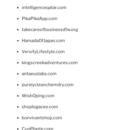
intelligenceqatar.com
PikaPikaApp.com
takecareofbusinessdfw.org
HamadaOfJapan.com
VersifyLifestyle.com
kingscreekadventures.com
antaeuslabs.com
purelycleanchemdry.com
WishOping.com
shoplegacee.com
bonvivantshop.com
CupPlante.com