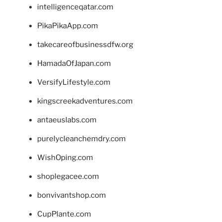
intelligenceqatar.com
PikaPikaApp.com
takecareofbusinessdfw.org
HamadaOfJapan.com
VersifyLifestyle.com
kingscreekadventures.com
antaeuslabs.com
purelycleanchemdry.com
WishOping.com
shoplegacee.com
bonvivantshop.com
CupPlante.com