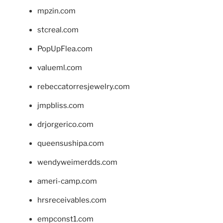
mpzin.com
stcreal.com
PopUpFlea.com
valueml.com
rebeccatorresjewelry.com
jmpbliss.com
drjorgerico.com
queensushipa.com
wendyweimerdds.com
ameri-camp.com
hrsreceivables.com
empconst1.com