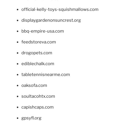
official-kelly-toys-squishmallows.com
displaygardenonsuncrest.org
bbq-empire-usa.com
feedstoreva.com
drogopets.com
ediblechalk.com
tabletennisnearme.com
oaksofa.com
soultacohtx.com
capishcaps.com
gpsyfl.org