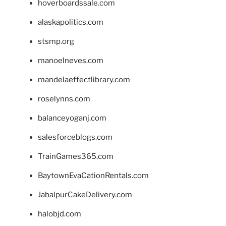
hoverboardssale.com
alaskapolitics.com
stsmp.org
manoelneves.com
mandelaeffectlibrary.com
roselynns.com
balanceyoganj.com
salesforceblogs.com
TrainGames365.com
BaytownEvaCationRentals.com
JabalpurCakeDelivery.com
halobjd.com