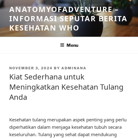
Skip
ANATOMYOFADVENTURE –
to
INFORMASI SEPUTAR BERITA
content
KESEHATAN WHO
Menu
POSTED
NOVEMBER 3, 2024
BY
ADMINANA
ON
Kiat Sederhana untuk
Meningkatkan Kesehatan Tulang
Anda
Kesehatan tulang merupakan aspek penting yang perlu
diperhatikan dalam menjaga kesehatan tubuh secara
keseluruhan. Tulang yang sehat dapat mendukung