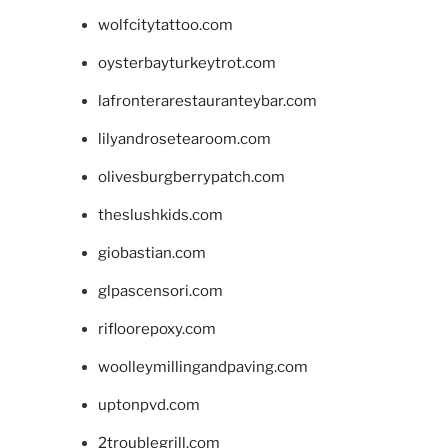
wolfcitytattoo.com
oysterbayturkeytrot.com
lafronterarestauranteybar.com
lilyandrosetearoom.com
olivesburgberrypatch.com
theslushkids.com
giobastian.com
glpascensori.com
rifloorepoxy.com
woolleymillingandpaving.com
uptonpvd.com
2troublegrill.com