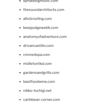
djmaddogmusic.com
thesoundarchitects.com
allin1roofing.com
keepjudgewebb.com
anatomyofadventure.com
drivancastillo.com
cmmedspa.com
midletontkd.com
gardensandgrills.com
basilfoodwine.com
nikko-tochigi.net
caribbean-corner.com