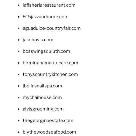
lafisheriarestaurant.com
915jazzandmore.com
aguadulce-countryfair.com
jakehovis.com
bosswingsduluth.com
birminghamautocare.com
tonyscountrykitchen.com
jbellasnailspa.com
mychaihouse.com
alvisgrooming.com
thegeorginaestate.com
blythewoodseafood.com