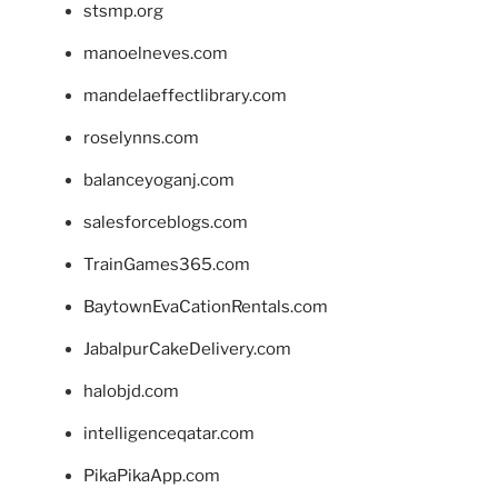
stsmp.org
manoelneves.com
mandelaeffectlibrary.com
roselynns.com
balanceyoganj.com
salesforceblogs.com
TrainGames365.com
BaytownEvaCationRentals.com
JabalpurCakeDelivery.com
halobjd.com
intelligenceqatar.com
PikaPikaApp.com