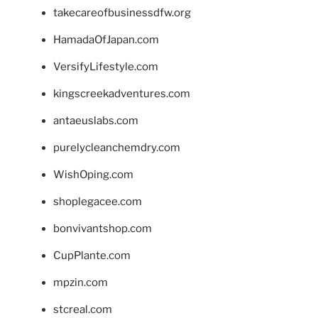
takecareofbusinessdfw.org
HamadaOfJapan.com
VersifyLifestyle.com
kingscreekadventures.com
antaeuslabs.com
purelycleanchemdry.com
WishOping.com
shoplegacee.com
bonvivantshop.com
CupPlante.com
mpzin.com
stcreal.com