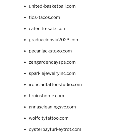
united-basketball.com
tios-tacos.com
cafecito-satx.com
graduacionviu2023.com
pecanjackstogo.com
zengardendayspa.com
sparklejewelryinc.com
ironcladtattoostudio.com
bruinshome.com
annascleaningsvc.com
wolfcitytattoo.com
oysterbayturkeytrot.com