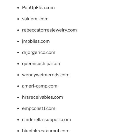
PopUpFlea.com
valueml.com
rebeccatorresjewelry.com
jmpbliss.com
drjorgerico.com
queensushipa.com
wendyweimerdds.com
ameri-camp.com
hrsreceivables.com
empconst1.com
cinderella-support.com
bigpinkrestaurant.com