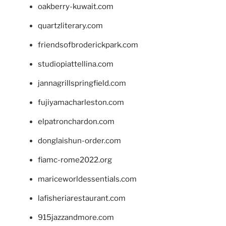
oakberry-kuwait.com
quartzliterary.com
friendsofbroderickpark.com
studiopiattellina.com
jannagrillspringfield.com
fujiyamacharleston.com
elpatronchardon.com
donglaishun-order.com
fiamc-rome2022.org
mariceworldessentials.com
lafisheriarestaurant.com
915jazzandmore.com