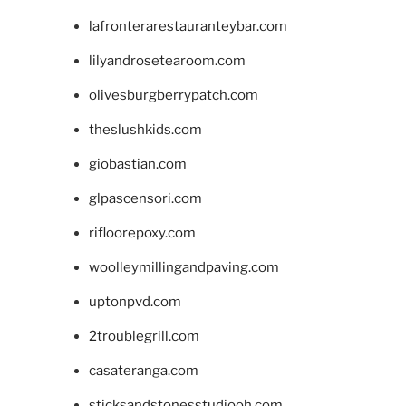
lafronterarestauranteybar.com
lilyandrosetearoom.com
olivesburgberrypatch.com
theslushkids.com
giobastian.com
glpascensori.com
rifloorepoxy.com
woolleymillingandpaving.com
uptonpvd.com
2troublegrill.com
casateranga.com
sticksandstonesstudiooh.com