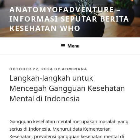
Skip
ANATOMYOFADVENTURE –
to
INFORMASI SEPUTAR BERITA
content
KESEHATAN WHO
Menu
POSTED
OCTOBER 22, 2024
BY
ADMINANA
ON
Langkah-langkah untuk
Mencegah Gangguan Kesehatan
Mental di Indonesia
Gangguan kesehatan mental merupakan masalah yang
serius di Indonesia. Menurut data Kementerian
Kesehatan, prevalensi gangguan kesehatan mental di