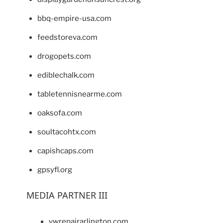
bbq-empire-usa.com
feedstoreva.com
drogopets.com
ediblechalk.com
tabletennisnearme.com
oaksofa.com
soultacohtx.com
capishcaps.com
gpsyfl.org
MEDIA PARTNER III
vwrepairarlington.com