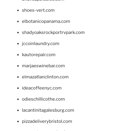
shoes-vert.com
elbotanicopanama.com
shadyoaksrockportrvpark.com
jccoinlaundry.com
kautorepair.com
marjaeswinebar.com
elmazatlanclinton.com
ideacoffeenyc.com
odieschillicothe.com
lacantinitagalesburg.com
pizzadeliverybristol.com