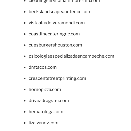
cleaningservicebaltimore-md.com
beckslandscapeandfence.com
vistaaltadelveramendi.com
coastlinecateringnc.com
cuesburgershouston.com
psicologiaespecializadaencampeche.com
dmtacos.com
crescentstreetprinting.com
hornopizza.com
driveadragster.com
hematologa.com
lizaivanov.com