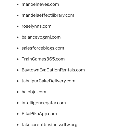
manoelneves.com
mandelaeffectlibrary.com
roselynns.com
balanceyoganj.com
salesforceblogs.com
TrainGames365.com
BaytownEvaCationRentals.com
JabalpurCakeDelivery.com
halobjd.com
intelligenceqatar.com
PikaPikaApp.com
takecareofbusinessdfw.org