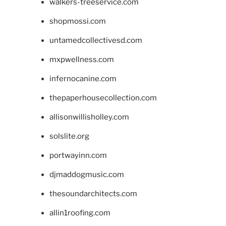
walkers-treeservice.com
shopmossi.com
untamedcollectivesd.com
mxpwellness.com
infernocanine.com
thepaperhousecollection.com
allisonwillisholley.com
solslite.org
portwayinn.com
djmaddogmusic.com
thesoundarchitects.com
allin1roofing.com