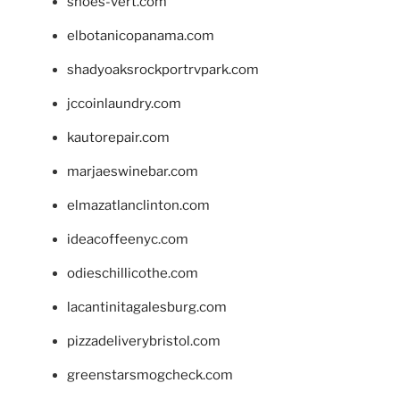
shoes-vert.com
elbotanicopanama.com
shadyoaksrockportrvpark.com
jccoinlaundry.com
kautorepair.com
marjaeswinebar.com
elmazatlanclinton.com
ideacoffeenyc.com
odieschillicothe.com
lacantinitagalesburg.com
pizzadeliverybristol.com
greenstarsmogcheck.com