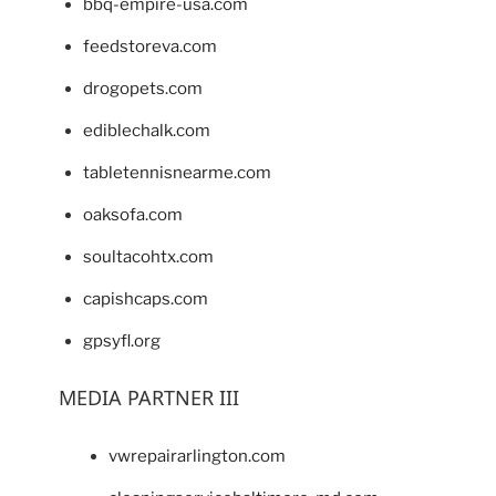
bbq-empire-usa.com
feedstoreva.com
drogopets.com
ediblechalk.com
tabletennisnearme.com
oaksofa.com
soultacohtx.com
capishcaps.com
gpsyfl.org
MEDIA PARTNER III
vwrepairarlington.com