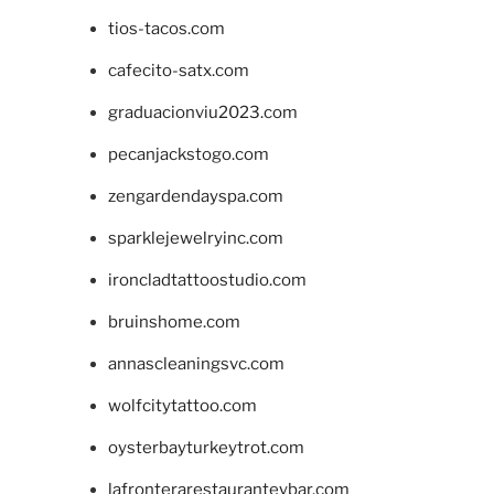
tios-tacos.com
cafecito-satx.com
graduacionviu2023.com
pecanjackstogo.com
zengardendayspa.com
sparklejewelryinc.com
ironcladtattoostudio.com
bruinshome.com
annascleaningsvc.com
wolfcitytattoo.com
oysterbayturkeytrot.com
lafronterarestauranteybar.com