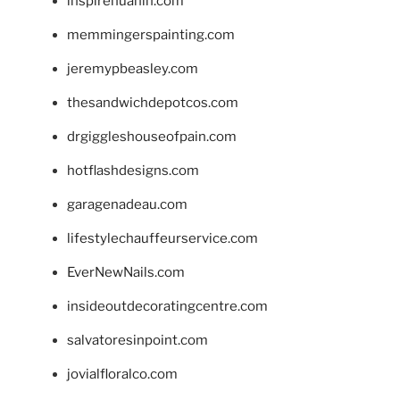
inspirehuahin.com
memmingerspainting.com
jeremypbeasley.com
thesandwichdepotcos.com
drgiggleshouseofpain.com
hotflashdesigns.com
garagenadeau.com
lifestylechauffeurservice.com
EverNewNails.com
insideoutdecoratingcentre.com
salvatoresinpoint.com
jovialfloralco.com