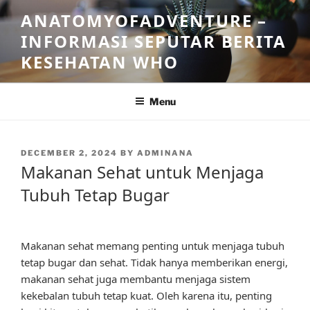
Skip
ANATOMYOFADVENTURE –
to
INFORMASI SEPUTAR BERITA
content
KESEHATAN WHO
Menu
POSTED
DECEMBER 2, 2024
BY
ADMINANA
ON
Makanan Sehat untuk Menjaga
Tubuh Tetap Bugar
Makanan sehat memang penting untuk menjaga tubuh
tetap bugar dan sehat. Tidak hanya memberikan energi,
makanan sehat juga membantu menjaga sistem
kekebalan tubuh tetap kuat. Oleh karena itu, penting