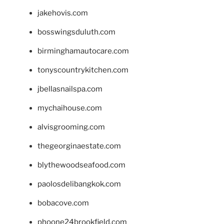
jakehovis.com
bosswingsduluth.com
birminghamautocare.com
tonyscountrykitchen.com
jbellasnailspa.com
mychaihouse.com
alvisgrooming.com
thegeorginaestate.com
blythewoodseafood.com
paolosdelibangkok.com
bobacove.com
phoone24brookfield.com