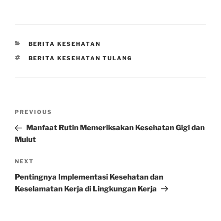
CATEGORIES
BERITA KESEHATAN
TAGS
BERITA KESEHATAN TULANG
Post
Previous
PREVIOUS
navigation
Post
Manfaat Rutin Memeriksakan Kesehatan Gigi dan
Mulut
Next
NEXT
Post
Pentingnya Implementasi Kesehatan dan
Keselamatan Kerja di Lingkungan Kerja