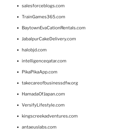
salesforceblogs.com
TrainGames365.com
BaytownEvaCationRentals.com
JabalpurCakeDelivery.com
halobjd.com
intelligenceqatar.com
PikaPikaApp.com
takecareofbusinessdfw.org
HamadaOfJapan.com
VersifyLifestyle.com
kingscreekadventures.com
antaeuslabs.com