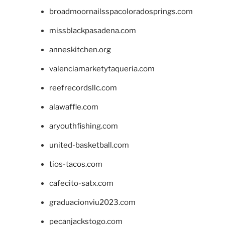
broadmoornailsspacoloradosprings.com
missblackpasadena.com
anneskitchen.org
valenciamarketytaqueria.com
reefrecordsllc.com
alawaffle.com
aryouthfishing.com
united-basketball.com
tios-tacos.com
cafecito-satx.com
graduacionviu2023.com
pecanjackstogo.com