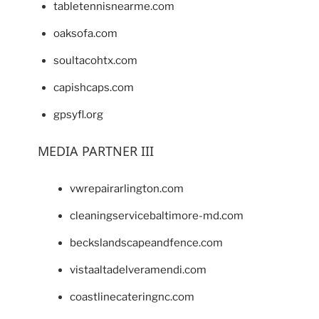
tabletennisnearme.com
oaksofa.com
soultacohtx.com
capishcaps.com
gpsyfl.org
MEDIA PARTNER III
vwrepairarlington.com
cleaningservicebaltimore-md.com
beckslandscapeandfence.com
vistaaltadelveramendi.com
coastlinecateringnc.com