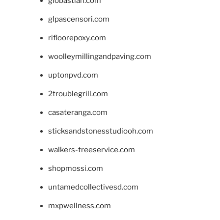
giobastian.com
glpascensori.com
rifloorepoxy.com
woolleymillingandpaving.com
uptonpvd.com
2troublegrill.com
casateranga.com
sticksandstonesstudiooh.com
walkers-treeservice.com
shopmossi.com
untamedcollectivesd.com
mxpwellness.com