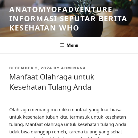
Skip
ANATOMYOFADVENTURE –
to
INFORMASI SEPUTAR BERITA
content
KESEHATAN WHO
Menu
POSTED
DECEMBER 2, 2024
BY
ADMINANA
ON
Manfaat Olahraga untuk
Kesehatan Tulang Anda
Olahraga memang memiliki manfaat yang luar biasa
untuk kesehatan tubuh kita, termasuk untuk kesehatan
tulang. Manfaat olahraga untuk kesehatan tulang Anda
tidak bisa dianggap remeh, karena tulang yang sehat