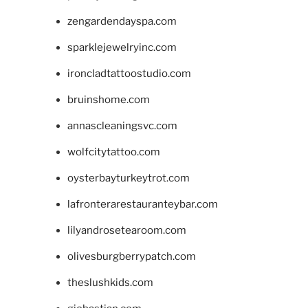
zengardendayspa.com
sparklejewelryinc.com
ironcladtattoostudio.com
bruinshome.com
annascleaningsvc.com
wolfcitytattoo.com
oysterbayturkeytrot.com
lafronterarestauranteybar.com
lilyandrosetearoom.com
olivesburgberrypatch.com
theslushkids.com