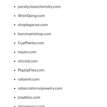
purelycleanchemdry.com
WishOping.com
shoplegacee.com
bonvivantshop.com
CupPlante.com
mpzin.com
stcreal.com
PopUpFlea.com
valueml.com
rebeccatorresjewelry.com
jmpbliss.com
drjorgerico.com