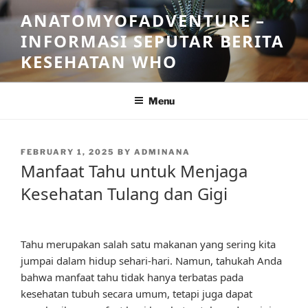
Skip
ANATOMYOFADVENTURE –
to
INFORMASI SEPUTAR BERITA
content
KESEHATAN WHO
Menu
POSTED
FEBRUARY 1, 2025
BY
ADMINANA
ON
Manfaat Tahu untuk Menjaga
Kesehatan Tulang dan Gigi
Tahu merupakan salah satu makanan yang sering kita
jumpai dalam hidup sehari-hari. Namun, tahukah Anda
bahwa manfaat tahu tidak hanya terbatas pada
kesehatan tubuh secara umum, tetapi juga dapat