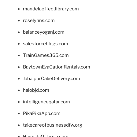
mandelaeffectlibrary.com
roselynns.com
balanceyoganj.com
salesforceblogs.com
TrainGames365.com
BaytownEvaCationRentals.com
JabalpurCakeDelivery.com
halobjd.com
intelligenceqatar.com
PikaPikaApp.com
takecareofbusinessdfw.org
HamadaOfJapan.com