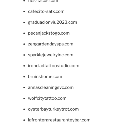
tios-tacos.com
cafecito-satx.com
graduacionviu2023.com
pecanjackstogo.com
zengardendayspa.com
sparklejewelryinc.com
ironcladtattoostudio.com
bruinshome.com
annascleaningsvc.com
wolfcitytattoo.com
oysterbayturkeytrot.com
lafronterarestauranteybar.com