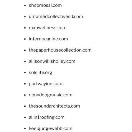
shopmossi.com
untamedcollectivesd.com
mxpwellness.com
infernocanine.com
thepaperhousecollection.com
allisonwillisholley.com
solslite.org
portwayinn.com
djmaddogmusic.com
thesoundarchitects.com
allin1roofing.com
keepjudgewebb.com