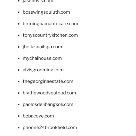
jakehovis.com
bosswingsduluth.com
birminghamautocare.com
tonyscountrykitchen.com
jbellasnailspa.com
mychaihouse.com
alvisgrooming.com
thegeorginaestate.com
blythewoodseafood.com
paolosdelibangkok.com
bobacove.com
phoone24brookfield.com