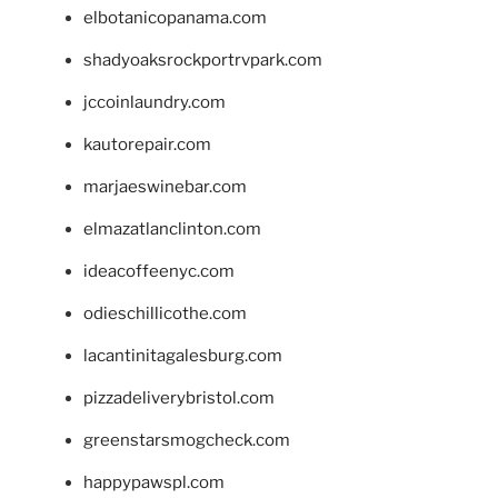
elbotanicopanama.com
shadyoaksrockportrvpark.com
jccoinlaundry.com
kautorepair.com
marjaeswinebar.com
elmazatlanclinton.com
ideacoffeenyc.com
odieschillicothe.com
lacantinitagalesburg.com
pizzadeliverybristol.com
greenstarsmogcheck.com
happypawspl.com