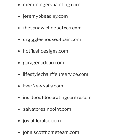
memmingerspainting.com
jeremypbeasley.com
thesandwichdepotcos.com
drgiggleshouseofpain.com
hotflashdesigns.com
garagenadeau.com
lifestylechauffeurservice.com
EverNewNails.com
insideoutdecoratingcentre.com
salvatoresinpoint.com
jovialfloralco.com
johnlscotthometeam.com