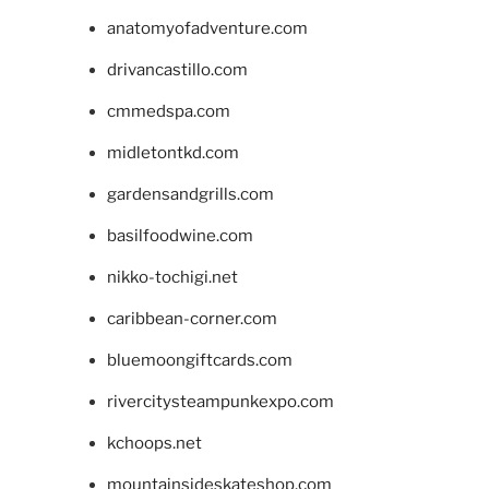
anatomyofadventure.com
drivancastillo.com
cmmedspa.com
midletontkd.com
gardensandgrills.com
basilfoodwine.com
nikko-tochigi.net
caribbean-corner.com
bluemoongiftcards.com
rivercitysteampunkexpo.com
kchoops.net
mountainsideskateshop.com