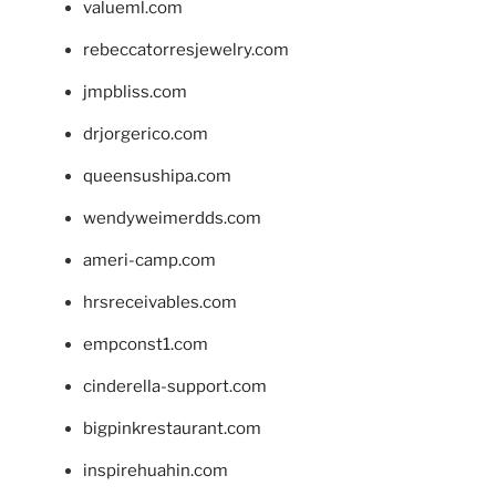
valueml.com
rebeccatorresjewelry.com
jmpbliss.com
drjorgerico.com
queensushipa.com
wendyweimerdds.com
ameri-camp.com
hrsreceivables.com
empconst1.com
cinderella-support.com
bigpinkrestaurant.com
inspirehuahin.com