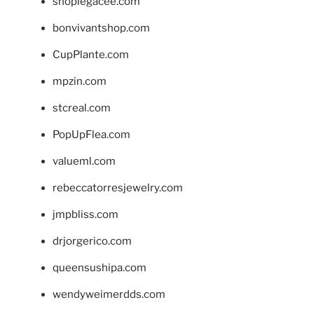
shoplegacee.com
bonvivantshop.com
CupPlante.com
mpzin.com
stcreal.com
PopUpFlea.com
valueml.com
rebeccatorresjewelry.com
jmpbliss.com
drjorgerico.com
queensushipa.com
wendyweimerdds.com