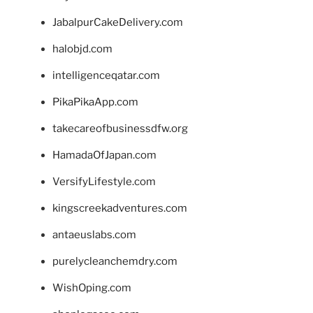
JabalpurCakeDelivery.com
halobjd.com
intelligenceqatar.com
PikaPikaApp.com
takecareofbusinessdfw.org
HamadaOfJapan.com
VersifyLifestyle.com
kingscreekadventures.com
antaeuslabs.com
purelycleanchemdry.com
WishOping.com