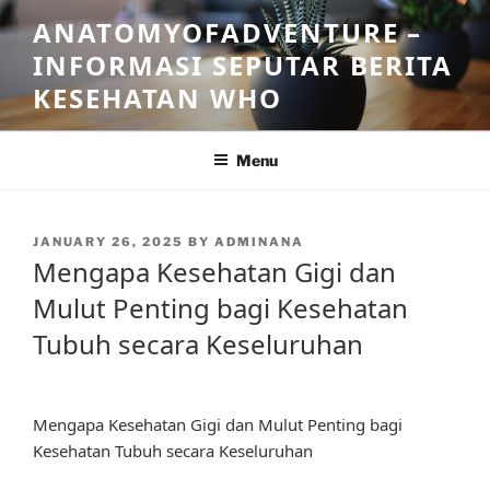
Skip
ANATOMYOFADVENTURE –
to
INFORMASI SEPUTAR BERITA
content
KESEHATAN WHO
Menu
POSTED
JANUARY 26, 2025
BY
ADMINANA
ON
Mengapa Kesehatan Gigi dan
Mulut Penting bagi Kesehatan
Tubuh secara Keseluruhan
Mengapa Kesehatan Gigi dan Mulut Penting bagi
Kesehatan Tubuh secara Keseluruhan