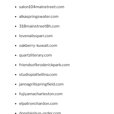
salon104mainstreet.com
alkaspringswater.com
318mainstreet8h.com
lovenailsspari.com
oakberry-kuwait.com
quartzliterary.com
friendsofbroderickpark.com
studiopiattellina.com
jannagrillspringfield.com
fujiyamacharleston.com
elpatronchardon.com
donglaishun-order.com