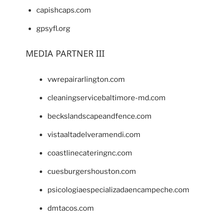
capishcaps.com
gpsyfl.org
MEDIA PARTNER III
vwrepairarlington.com
cleaningservicebaltimore-md.com
beckslandscapeandfence.com
vistaaltadelveramendi.com
coastlinecateringnc.com
cuesburgershouston.com
psicologiaespecializadaencampeche.com
dmtacos.com