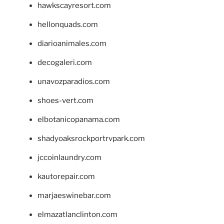
hawkscayresort.com
hellonquads.com
diarioanimales.com
decogaleri.com
unavozparadios.com
shoes-vert.com
elbotanicopanama.com
shadyoaksrockportrvpark.com
jccoinlaundry.com
kautorepair.com
marjaeswinebar.com
elmazatlanclinton.com