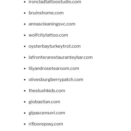
ironcladtattoostudio.com
bruinshome.com
annascleaningsvc.com
wolfcitytattoo.com
oysterbayturkeytrot.com
lafronterarestauranteybar.com
lilyandrosetearoom.com
olivesburgberrypatch.com
theslushkids.com
giobastian.com
glpascensori.com
rifloorepoxy.com