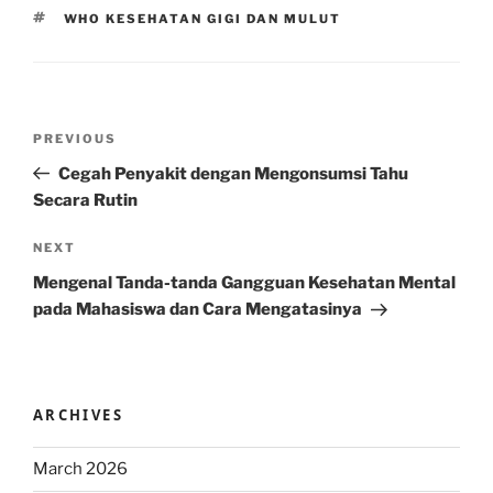
TAGS
WHO KESEHATAN GIGI DAN MULUT
Post
Previous
PREVIOUS
navigation
Post
Cegah Penyakit dengan Mengonsumsi Tahu
Secara Rutin
Next
NEXT
Post
Mengenal Tanda-tanda Gangguan Kesehatan Mental
pada Mahasiswa dan Cara Mengatasinya
ARCHIVES
March 2026