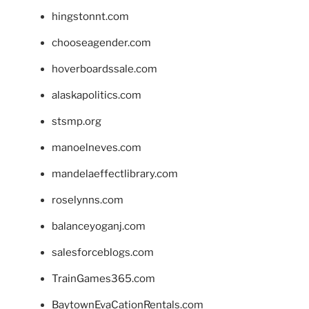
hingstonnt.com
chooseagender.com
hoverboardssale.com
alaskapolitics.com
stsmp.org
manoelneves.com
mandelaeffectlibrary.com
roselynns.com
balanceyoganj.com
salesforceblogs.com
TrainGames365.com
BaytownEvaCationRentals.com