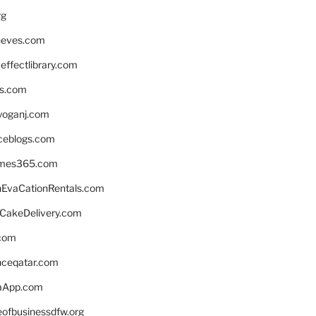
rg
neves.com
ffectlibrary.com
ns.com
yoganj.com
rceblogs.com
ames365.com
EvaCationRentals.com
rCakeDelivery.com
.com
enceqatar.com
aApp.com
eofbusinessdfw.org