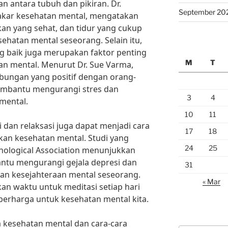
 antara tubuh dan pikiran. Dr.
September 20
akar kesehatan mental, mengatakan
akan yang sehat, dan tidur yang cukup
hatan mental seseorang. Selain itu,
g baik juga merupakan faktor penting
M
T
n mental. Menurut Dr. Sue Varma,
ubungan yang positif dengan orang-
membantu mengurangi stres dan
3
4
mental.
10
11
i dan relaksasi juga dapat menjadi cara
17
18
kan kesehatan mental. Studi yang
24
25
hological Association menunjukkan
tu mengurangi gejala depresi dan
31
an kesejahteraan mental seseorang.
« Mar
an waktu untuk meditasi setiap hari
 berharga untuk kesehatan mental kita.
kesehatan mental dan cara-cara