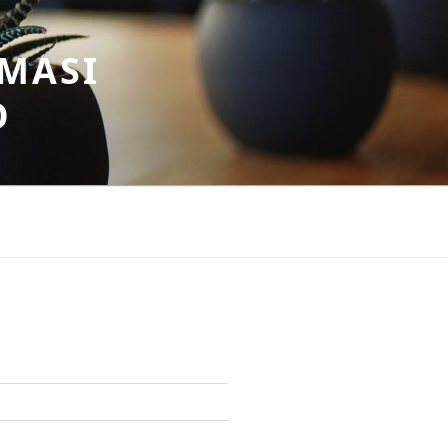
MASI
O