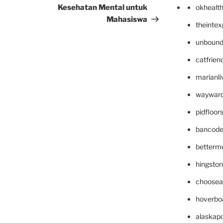
Kesehatan Mental untuk
okhealt
Mahasiswa
theinte
unbound
catfrien
marianli
wayward
pidfloo
bancode
betterm
hingsto
choosea
hoverbo
alaskapo