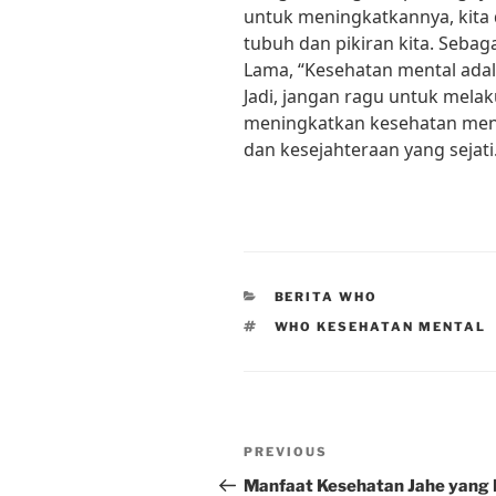
untuk meningkatkannya, kita
tubuh dan pikiran kita. Sebag
Lama, “Kesehatan mental adal
Jadi, jangan ragu untuk mela
meningkatkan kesehatan ment
dan kesejahteraan yang sejati
CATEGORIES
BERITA WHO
TAGS
WHO KESEHATAN MENTAL
Post
Previous
PREVIOUS
navigation
Post
Manfaat Kesehatan Jahe yang 