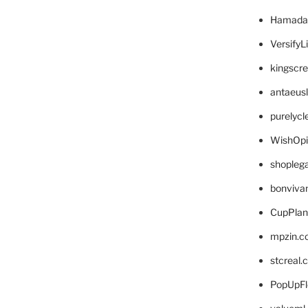
Hamada
VersifyL
kingscr
antaeus
purelyc
WishOp
shopleg
bonviva
CupPlan
mpzin.c
stcreal.
PopUpFl