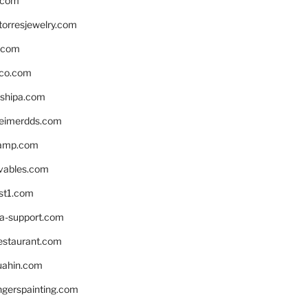
.com
torresjewelry.com
s.com
ico.com
shipa.com
eimerdds.com
camp.com
ivables.com
st1.com
la-support.com
estaurant.com
uahin.com
erspainting.com