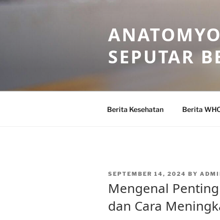
Skip
to
ANATOMYO
content
SEPUTAR B
Berita Kesehatan
Berita WH
POSTED
SEPTEMBER 14, 2024
BY
ADMI
ON
Mengenal Penting
dan Cara Meningk