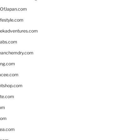
OfJapan.com
ifestyle.com
eekadventures.com
labs.com
leanchemdry.com
ing.com
acee.com
ntshop.com
te.com
om
com
ea.com