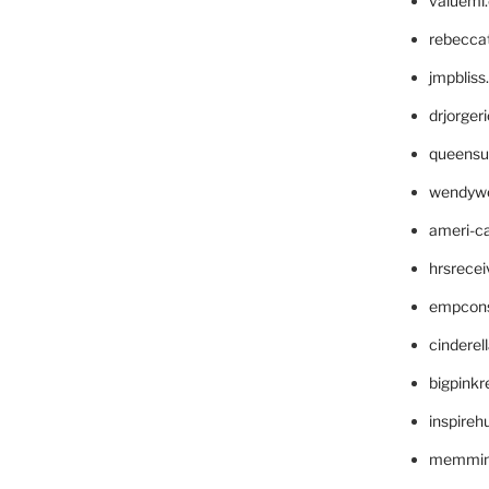
valueml
rebecca
jmpblis
drjorger
queensu
wendyw
ameri-
hrsrece
empcon
cinderel
bigpinkr
inspireh
memming