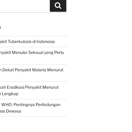
Search
S
it Tuberkulosis di Indonesia
yakit Menular Seksual yang Perlu
 Dekat Penyakit Malaria Menurut
ah Eradikasi Penyakit Menurut
 Lengkap
 WHO: Pentingnya Perlindungan
Usia Dewasa