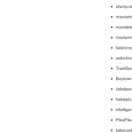
stsmp.o
manoel
mandelae
roselyn
balance
salesfo
TrainG
Baytown
Jabalpu
halobjd
intellig
PikaPik
takecar