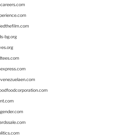
hcareers.com
xperience.com
edthefilm.com
ds-bg.org
ves.org
tees.com
rsexpress.com
venezuelaen.com
oodfoodcorporation.com
nnt.com
gender.com
ardssale.com
litics.com