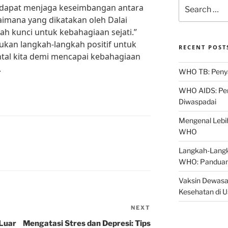
Search
 dapat menjaga keseimbangan antara
for:
aimana yang dikatakan oleh Dalai
ah kunci untuk kebahagiaan sejati.”
kukan langkah-langkah positif untuk
RECENT POST
al kita demi mencapai kebahagiaan
.
WHO TB: Penyak
WHO AIDS: Pen
Diwaspadai
Mengenal Lebih
WHO
Langkah-Langk
WHO: Panduan
Vaksin Dewasa
Kesehatan di 
NEXT
Next
Post
Luar
Mengatasi Stres dan Depresi: Tips