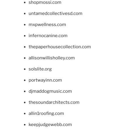
shopmossi.com
untamedcollectivesd.com
mxpwellness.com
infernocanine.com
thepaperhousecollection.com
allisonwillisholley.com
solslite.org
portwayinn.com
djmaddogmusic.com
thesoundarchitects.com
allin1roofing.com
keepjudgewebb.com