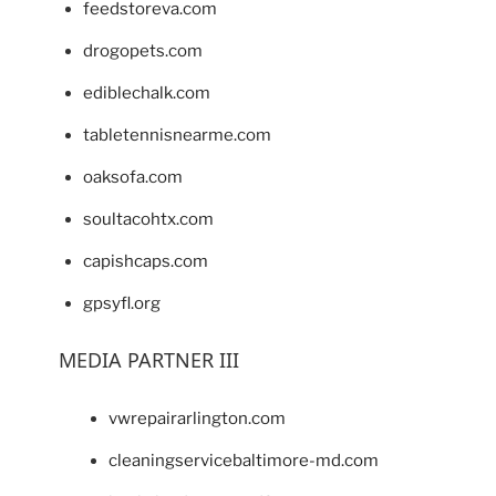
feedstoreva.com
drogopets.com
ediblechalk.com
tabletennisnearme.com
oaksofa.com
soultacohtx.com
capishcaps.com
gpsyfl.org
MEDIA PARTNER III
vwrepairarlington.com
cleaningservicebaltimore-md.com