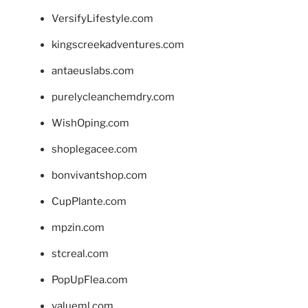
VersifyLifestyle.com
kingscreekadventures.com
antaeuslabs.com
purelycleanchemdry.com
WishOping.com
shoplegacee.com
bonvivantshop.com
CupPlante.com
mpzin.com
stcreal.com
PopUpFlea.com
valueml.com