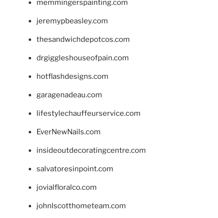
memmingerspainting.com
jeremypbeasley.com
thesandwichdepotcos.com
drgiggleshouseofpain.com
hotflashdesigns.com
garagenadeau.com
lifestylechauffeurservice.com
EverNewNails.com
insideoutdecoratingcentre.com
salvatoresinpoint.com
jovialfloralco.com
johnlscotthometeam.com