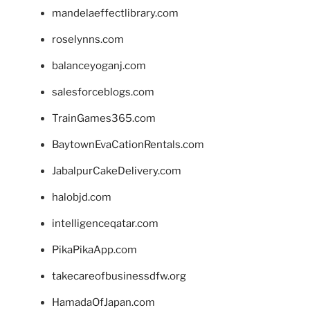
mandelaeffectlibrary.com
roselynns.com
balanceyoganj.com
salesforceblogs.com
TrainGames365.com
BaytownEvaCationRentals.com
JabalpurCakeDelivery.com
halobjd.com
intelligenceqatar.com
PikaPikaApp.com
takecareofbusinessdfw.org
HamadaOfJapan.com