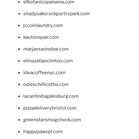
elbotanicopanama.com
shadyoaksrockportrvpark.com
jccoinlaundry.com
kautorepair.com
marjaeswinebar.com
elmazatlanclinton.com
ideacoffeenyc.com
odieschillicothe.com
lacantinitagalesburg.com
pizzadeliverybristol.com
greenstarsmogcheck.com
happypawspl.com