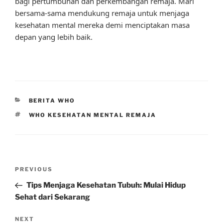
bagi pertumbuhan dan perkembangan remaja. Mari
bersama-sama mendukung remaja untuk menjaga
kesehatan mental mereka demi menciptakan masa
depan yang lebih baik.
CATEGORIES
BERITA WHO
TAGS
WHO KESEHATAN MENTAL REMAJA
Post
Previous
PREVIOUS
navigation
Post
Tips Menjaga Kesehatan Tubuh: Mulai Hidup
Sehat dari Sekarang
Next
NEXT