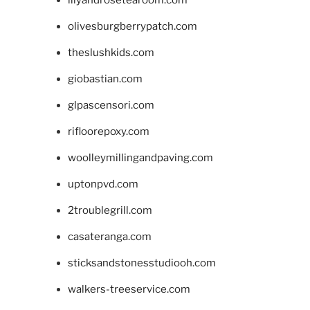
lilyandrosetearoom.com
olivesburgberrypatch.com
theslushkids.com
giobastian.com
glpascensori.com
rifloorepoxy.com
woolleymillingandpaving.com
uptonpvd.com
2troublegrill.com
casateranga.com
sticksandstonesstudiooh.com
walkers-treeservice.com