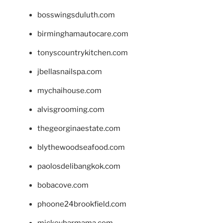
bosswingsduluth.com
birminghamautocare.com
tonyscountrykitchen.com
jbellasnailspa.com
mychaihouse.com
alvisgrooming.com
thegeorginaestate.com
blythewoodseafood.com
paolosdelibangkok.com
bobacove.com
phoone24brookfield.com
mickeybarmama.com