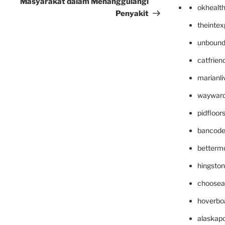
Masyarakat dalam Menanggulangi
okhealt
Penyakit
theinte
unbound
catfrien
marianli
wayward
pidfloo
bancode
betterm
hingsto
choosea
hoverbo
alaskapo