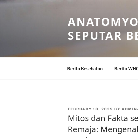
Skip
to
ANATOMYO
content
SEPUTAR B
Berita Kesehatan
Berita WH
POSTED
FEBRUARY 10, 2025
BY
ADMIN
ON
Mitos dan Fakta s
Remaja: Mengenal