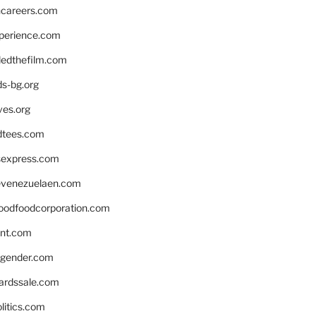
hcareers.com
xperience.com
edthefilm.com
ds-bg.org
ves.org
tees.com
rsexpress.com
venezuelaen.com
oodfoodcorporation.com
nnt.com
gender.com
ardssale.com
litics.com