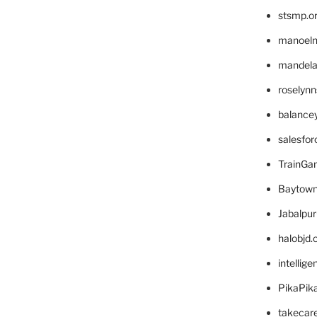
stsmp.o
manoel
mandelae
roselyn
balance
salesfo
TrainG
Baytown
Jabalpu
halobjd
intellig
PikaPik
takecar