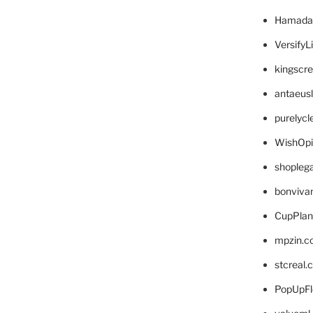
Hamada
VersifyL
kingscr
antaeus
purelyc
WishOp
shopleg
bonviva
CupPlan
mpzin.c
stcreal.
PopUpFl