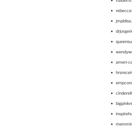
valueml
rebecca
jmpblis
drjorger
queensu
wendyw
ameri-
hrsrece
empcon
cinderel
bigpinkr
inspireh
memming