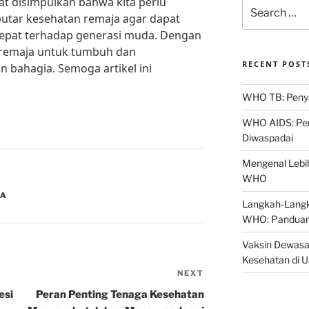
at disimpulkan bahwa kita perlu
Search
putar kesehatan remaja agar dapat
for:
epat terhadap generasi muda. Dengan
 remaja untuk tumbuh dan
RECENT POST
 bahagia. Semoga artikel ini
WHO TB: Penyak
WHO AIDS: Pen
Diwaspadai
Mengenal Lebih
WHO
JA
Langkah-Langk
WHO: Panduan
Vaksin Dewasa
Kesehatan di 
NEXT
Next
Post
esi
Peran Penting Tenaga Kesehatan