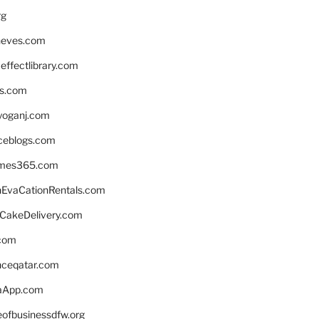
rg
neves.com
ffectlibrary.com
ns.com
yoganj.com
rceblogs.com
ames365.com
EvaCationRentals.com
rCakeDelivery.com
.com
enceqatar.com
aApp.com
eofbusinessdfw.org