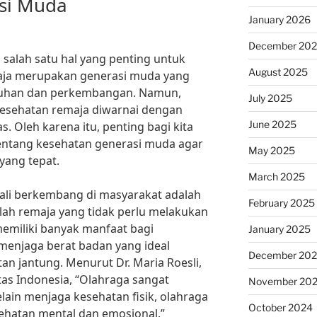
si Muda
January 2026
December 20
salah satu hal yang penting untuk
August 2025
aja merupakan generasi muda yang
uhan dan perkembangan. Namun,
July 2025
 kesehatan remaja diwarnai dengan
June 2025
as. Oleh karena itu, penting bagi kita
ntang kesehatan generasi muda agar
May 2025
yang tepat.
March 2025
kali berkembang di masyarakat adalah
February 2025
lah remaja yang tidak perlu melakukan
memiliki banyak manfaat bagi
January 2025
 menjaga berat badan yang ideal
December 20
n jantung. Menurut Dr. Maria Roesli,
itas Indonesia, “Olahraga sangat
November 20
lain menjaga kesehatan fisik, olahraga
October 2024
ehatan mental dan emosional.”