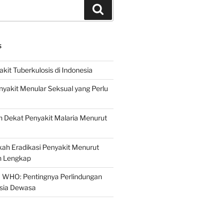
Search
S
it Tuberkulosis di Indonesia
yakit Menular Seksual yang Perlu
 Dekat Penyakit Malaria Menurut
ah Eradikasi Penyakit Menurut
 Lengkap
 WHO: Pentingnya Perlindungan
Usia Dewasa