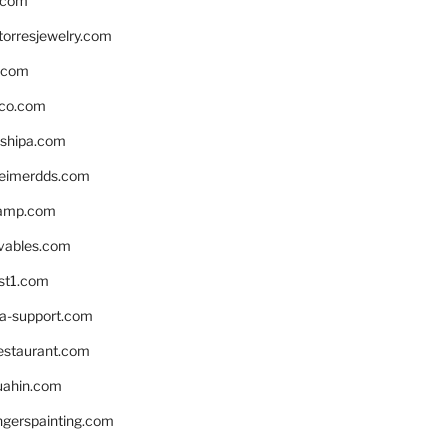
.com
torresjewelry.com
s.com
ico.com
shipa.com
eimerdds.com
camp.com
ivables.com
st1.com
la-support.com
estaurant.com
uahin.com
erspainting.com