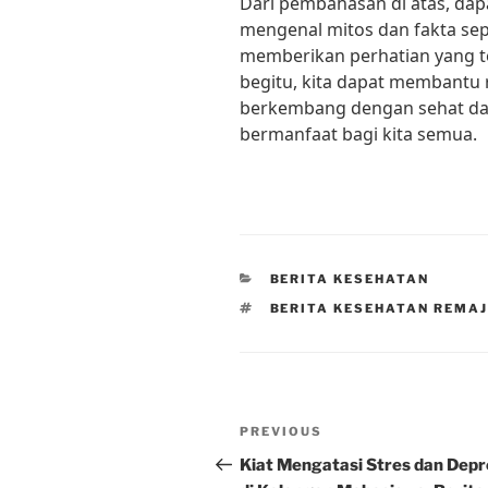
Dari pembahasan di atas, dap
mengenal mitos dan fakta se
memberikan perhatian yang t
begitu, kita dapat membantu
berkembang dengan sehat dan
bermanfaat bagi kita semua.
CATEGORIES
BERITA KESEHATAN
TAGS
BERITA KESEHATAN REMA
Post
Previous
PREVIOUS
navigation
Post
Kiat Mengatasi Stres dan Depr