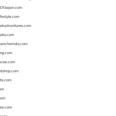
OfJapan.com
ifestyle.com
eekadventures.com
labs.com
leanchemdry.com
ing.com
acee.com
ntshop.com
te.com
om
com
ea.com