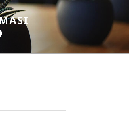
MASI
O