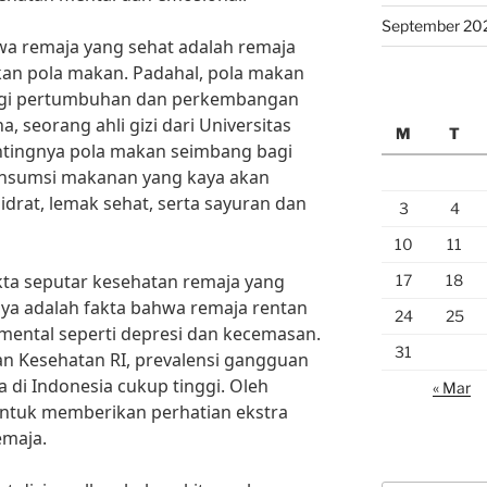
September 20
hwa remaja yang sehat adalah remaja
kan pola makan. Padahal, pola makan
bagi pertumbuhan dan perkembangan
, seorang ahli gizi dari Universitas
M
T
tingnya pola makan seimbang bagi
onsumsi makanan yang kaya akan
hidrat, lemak sehat, serta sayuran dan
3
4
10
11
akta seputar kesehatan remaja yang
17
18
unya adalah fakta bahwa remaja rentan
24
25
mental seperti depresi dan kecemasan.
31
n Kesehatan RI, prevalensi gangguan
 di Indonesia cukup tinggi. Oleh
« Mar
 untuk memberikan perhatian ekstra
emaja.