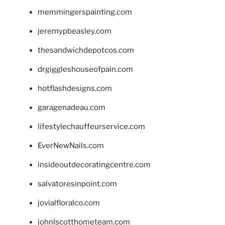
memmingerspainting.com
jeremypbeasley.com
thesandwichdepotcos.com
drgiggleshouseofpain.com
hotflashdesigns.com
garagenadeau.com
lifestylechauffeurservice.com
EverNewNails.com
insideoutdecoratingcentre.com
salvatoresinpoint.com
jovialfloralco.com
johnlscotthometeam.com