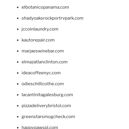
elbotanicopanama.com
shadyoaksrockportrvpark.com
jccoinlaundry.com
kautorepair.com
marjaeswinebar.com
elmazatlanclinton.com
ideacoffeenyc.com
odieschillicothe.com
lacantinitagalesburg.com
pizzadeliverybristol.com
greenstarsmogcheck.com
happypawspl.com