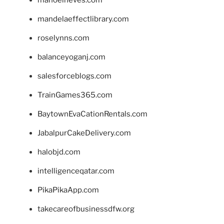
mandelaeffectlibrary.com
roselynns.com
balanceyoganj.com
salesforceblogs.com
TrainGames365.com
BaytownEvaCationRentals.com
JabalpurCakeDelivery.com
halobjd.com
intelligenceqatar.com
PikaPikaApp.com
takecareofbusinessdfw.org