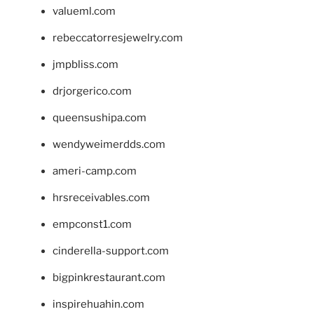
valueml.com
rebeccatorresjewelry.com
jmpbliss.com
drjorgerico.com
queensushipa.com
wendyweimerdds.com
ameri-camp.com
hrsreceivables.com
empconst1.com
cinderella-support.com
bigpinkrestaurant.com
inspirehuahin.com