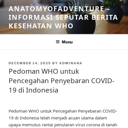
Skip
ANATOMYOFADVENTURE –
to
INFORMASI SEPUTAR BERITA
content
KESEHATAN WHO
Menu
POSTED
DECEMBER 14, 2025
BY
ADMINANA
ON
Pedoman WHO untuk
Pencegahan Penyebaran COVID-
19 di Indonesia
Pedoman WHO untuk Pencegahan Penyebaran COVID-
19 di Indonesia telah menjadi acuan utama dalam
upaya memutus rantai penularan virus corona di tanah