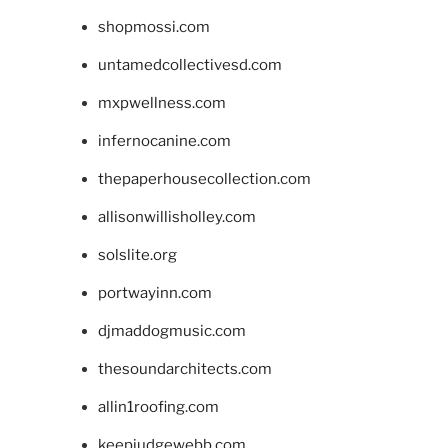
shopmossi.com
untamedcollectivesd.com
mxpwellness.com
infernocanine.com
thepaperhousecollection.com
allisonwillisholley.com
solslite.org
portwayinn.com
djmaddogmusic.com
thesoundarchitects.com
allin1roofing.com
keepjudgewebb.com