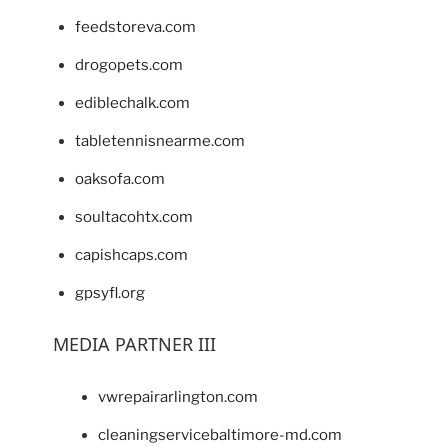
feedstoreva.com
drogopets.com
ediblechalk.com
tabletennisnearme.com
oaksofa.com
soultacohtx.com
capishcaps.com
gpsyfl.org
MEDIA PARTNER III
vwrepairarlington.com
cleaningservicebaltimore-md.com