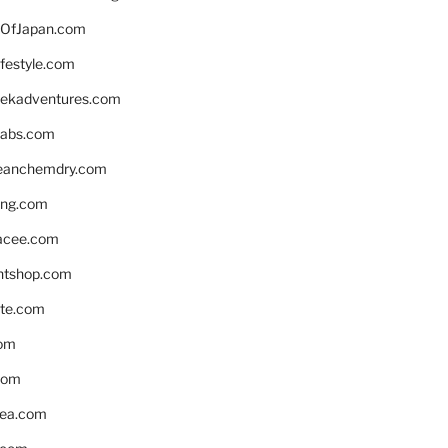
OfJapan.com
ifestyle.com
eekadventures.com
labs.com
leanchemdry.com
ing.com
acee.com
ntshop.com
te.com
om
com
ea.com