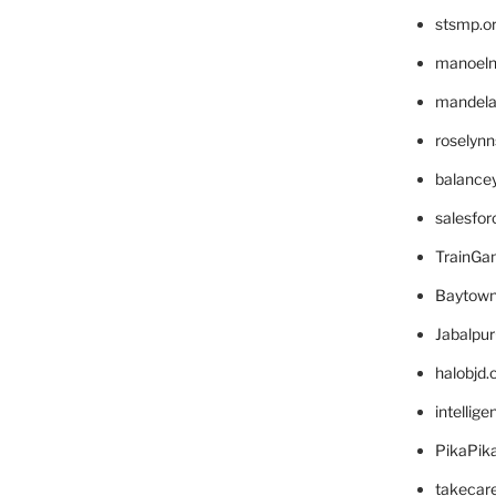
stsmp.o
manoel
mandelae
roselyn
balance
salesfo
TrainG
Baytown
Jabalpu
halobjd
intellig
PikaPik
takecar