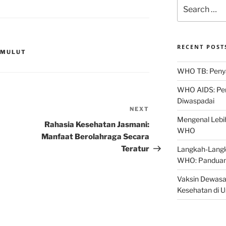
Search
for:
RECENT POST
 MULUT
WHO TB: Penyak
WHO AIDS: Pen
Diwaspadai
NEXT
Next
Mengenal Lebih
Post
Rahasia Kesehatan Jasmani:
WHO
Manfaat Berolahraga Secara
Teratur
Langkah-Langk
WHO: Panduan
Vaksin Dewasa
Kesehatan di 