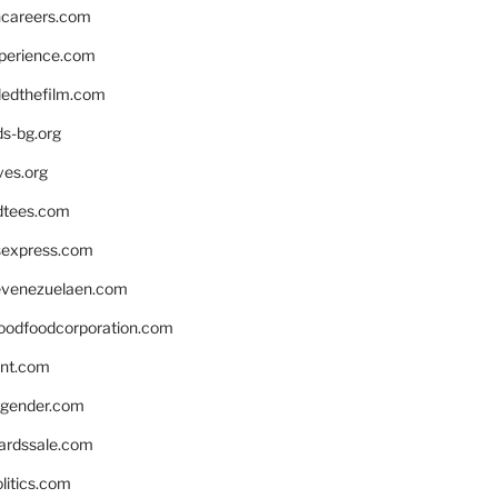
hcareers.com
xperience.com
edthefilm.com
ds-bg.org
ves.org
tees.com
rsexpress.com
venezuelaen.com
oodfoodcorporation.com
nnt.com
gender.com
ardssale.com
litics.com