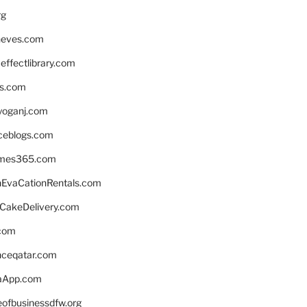
rg
neves.com
ffectlibrary.com
ns.com
yoganj.com
rceblogs.com
ames365.com
EvaCationRentals.com
rCakeDelivery.com
.com
enceqatar.com
aApp.com
eofbusinessdfw.org