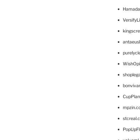
Hamada
VersifyL
kingscr
antaeus
purelyc
WishOp
shopleg
bonviva
CupPlan
mpzin.c
stcreal.
PopUpFl