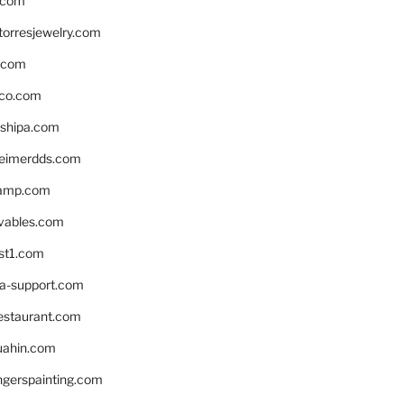
.com
torresjewelry.com
s.com
ico.com
shipa.com
eimerdds.com
camp.com
ivables.com
st1.com
la-support.com
estaurant.com
uahin.com
erspainting.com