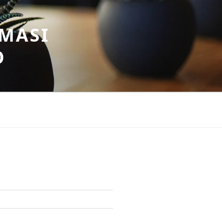
MASI
O