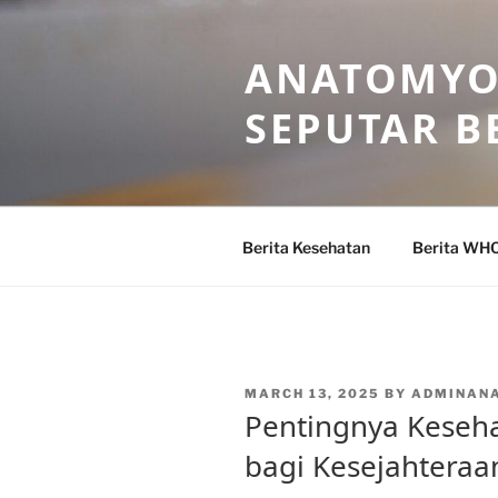
Skip
to
ANATOMYO
content
SEPUTAR B
Berita Kesehatan
Berita WH
POSTED
MARCH 13, 2025
BY
ADMINAN
ON
Pentingnya Keseha
bagi Kesejahteraa