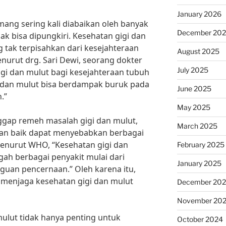
January 2026
ang sering kali diabaikan oleh banyak
December 20
ak bisa dipungkiri. Kesehatan gigi dan
tak terpisahkan dari kesejahteraan
August 2025
nurut drg. Sari Dewi, seorang dokter
July 2025
igi dan mulut bagi kesejahteraan tubuh
i dan mulut bisa berdampak buruk pada
June 2025
.”
May 2025
gap remeh masalah gigi dan mulut,
March 2025
ngan baik dapat menyebabkan berbagai
Menurut WHO, “Kesehatan gigi dan
February 2025
ah berbagai penyakit mulai dari
January 2025
guan pencernaan.” Oleh karena itu,
u menjaga kesehatan gigi dan mulut
December 20
November 20
ulut tidak hanya penting untuk
October 2024