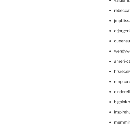
valueml
rebecca
jmpblis
drjorger
queensu
wendyw
ameri-
hrsrece
empcon
cinderel
bigpinkr
inspireh
memming