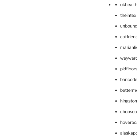
okhealt
theinte
unbound
catfrien
marianli
wayward
pidfloo
bancode
betterm
hingsto
choosea
hoverbo
alaskapo