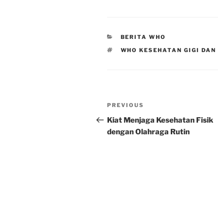
CATEGORIES
BERITA WHO
TAGS
WHO KESEHATAN GIGI DAN
Post
Previous
PREVIOUS
navigation
Post
Kiat Menjaga Kesehatan Fisik
dengan Olahraga Rutin