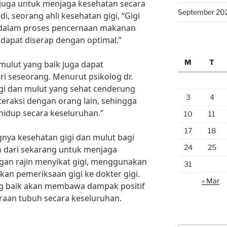
uga untuk menjaga kesehatan secara
September 20
i, seorang ahli kesehatan gigi, “Gigi
dalam proses pencernaan makanan
 dapat diserap dengan optimal.”
M
T
 mulut yang baik juga dapat
ri seseorang. Menurut psikolog dr.
igi dan mulut yang sehat cenderung
3
4
nteraksi dengan orang lain, sehingga
hidup secara keseluruhan.”
10
11
17
18
gnya kesehatan gigi dan mulut bagi
24
25
h dari sekarang untuk menjaga
gan rajin menyikat gigi, menggunakan
31
kan pemeriksaan gigi ke dokter gigi.
« Mar
ng baik akan membawa dampak positif
raan tubuh secara keseluruhan.