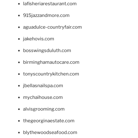
lafisheriarestaurant.com
915jazzandmore.com
aguadulce-countryfair.com
jakehovis.com
bosswingsduluth.com
birminghamautocare.com
tonyscountrykitchen.com
jbellasnailspa.com
mychaihouse.com
alvisgrooming.com
thegeorginaestate.com
blythewoodseafood.com