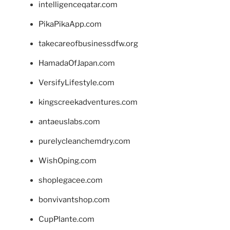
intelligenceqatar.com
PikaPikaApp.com
takecareofbusinessdfw.org
HamadaOfJapan.com
VersifyLifestyle.com
kingscreekadventures.com
antaeuslabs.com
purelycleanchemdry.com
WishOping.com
shoplegacee.com
bonvivantshop.com
CupPlante.com