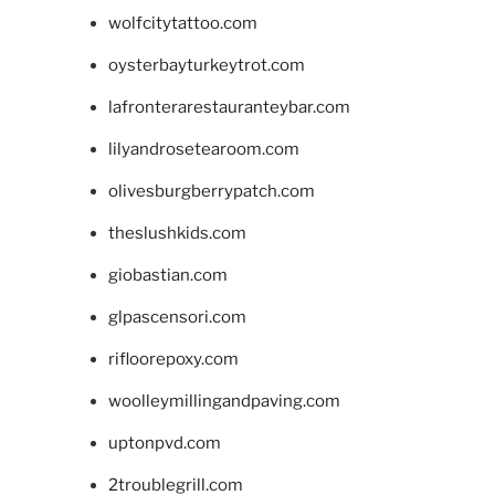
wolfcitytattoo.com
oysterbayturkeytrot.com
lafronterarestauranteybar.com
lilyandrosetearoom.com
olivesburgberrypatch.com
theslushkids.com
giobastian.com
glpascensori.com
rifloorepoxy.com
woolleymillingandpaving.com
uptonpvd.com
2troublegrill.com