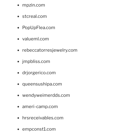
mpzin.com
stcreal.com
PopUpFlea.com
valueml.com
rebeccatorresjewelry.com
jmpbliss.com
drjorgerico.com
queensushipa.com
wendyweimerdds.com
ameri-camp.com
hrsreceivables.com
empconst1.com