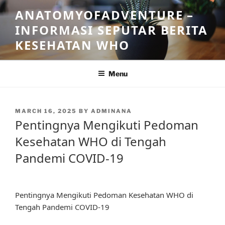
Skip
ANATOMYOFADVENTURE –
to
INFORMASI SEPUTAR BERITA
content
KESEHATAN WHO
Menu
POSTED
MARCH 16, 2025
BY
ADMINANA
ON
Pentingnya Mengikuti Pedoman
Kesehatan WHO di Tengah
Pandemi COVID-19
Pentingnya Mengikuti Pedoman Kesehatan WHO di
Tengah Pandemi COVID-19