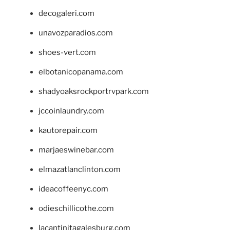
decogaleri.com
unavozparadios.com
shoes-vert.com
elbotanicopanama.com
shadyoaksrockportrvpark.com
jccoinlaundry.com
kautorepair.com
marjaeswinebar.com
elmazatlanclinton.com
ideacoffeenyc.com
odieschillicothe.com
lacantinitagalesburg.com