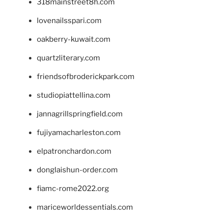
318mainstreet8h.com
lovenailsspari.com
oakberry-kuwait.com
quartzliterary.com
friendsofbroderickpark.com
studiopiattellina.com
jannagrillspringfield.com
fujiyamacharleston.com
elpatronchardon.com
donglaishun-order.com
fiamc-rome2022.org
mariceworldessentials.com