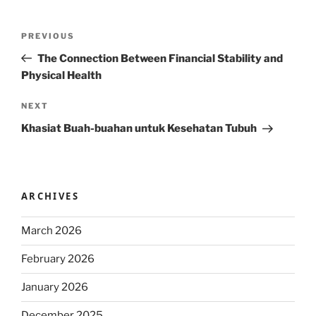
Post
Previous
PREVIOUS
navigation
Post
The Connection Between Financial Stability and
Physical Health
Next
NEXT
Post
Khasiat Buah-buahan untuk Kesehatan Tubuh
ARCHIVES
March 2026
February 2026
January 2026
December 2025