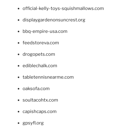
official-kelly-toys-squishmallows.com
displaygardenonsuncrest.org
bbq-empire-usa.com
feedstoreva.com
drogopets.com
ediblechalk.com
tabletennisnearme.com
oaksofa.com
soultacohtx.com
capishcaps.com
gpsyfl.org