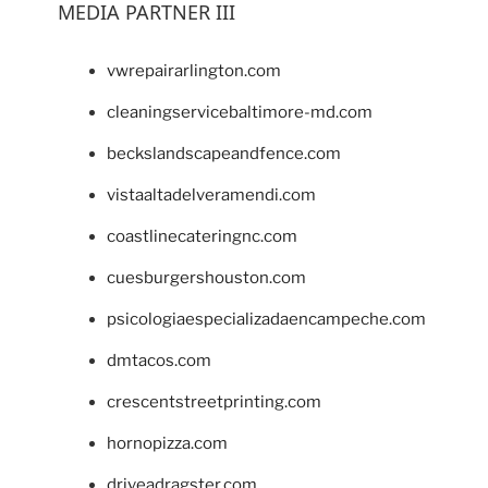
MEDIA PARTNER III
vwrepairarlington.com
cleaningservicebaltimore-md.com
beckslandscapeandfence.com
vistaaltadelveramendi.com
coastlinecateringnc.com
cuesburgershouston.com
psicologiaespecializadaencampeche.com
dmtacos.com
crescentstreetprinting.com
hornopizza.com
driveadragster.com