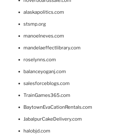
hoverboardssale.com
alaskapolitics.com
stsmp.org
manoelneves.com
mandelaeffectlibrary.com
roselynns.com
balanceyoganj.com
salesforceblogs.com
TrainGames365.com
BaytownEvaCationRentals.com
JabalpurCakeDelivery.com
halobjd.com