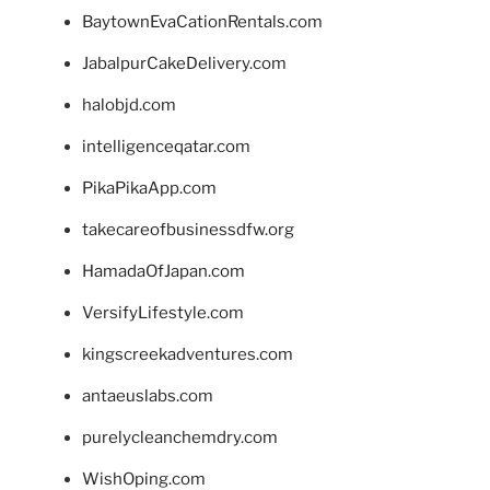
BaytownEvaCationRentals.com
JabalpurCakeDelivery.com
halobjd.com
intelligenceqatar.com
PikaPikaApp.com
takecareofbusinessdfw.org
HamadaOfJapan.com
VersifyLifestyle.com
kingscreekadventures.com
antaeuslabs.com
purelycleanchemdry.com
WishOping.com