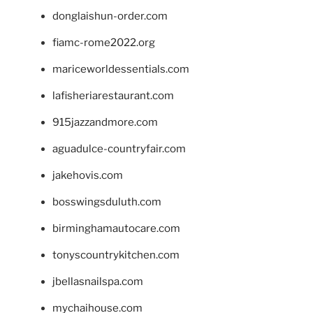
donglaishun-order.com
fiamc-rome2022.org
mariceworldessentials.com
lafisheriarestaurant.com
915jazzandmore.com
aguadulce-countryfair.com
jakehovis.com
bosswingsduluth.com
birminghamautocare.com
tonyscountrykitchen.com
jbellasnailspa.com
mychaihouse.com