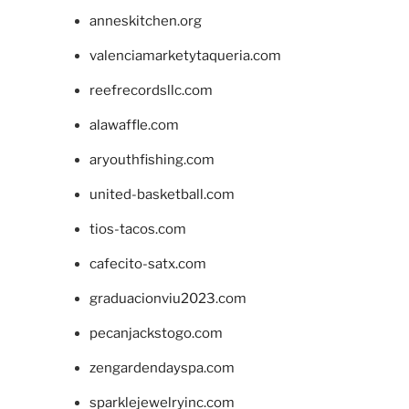
anneskitchen.org
valenciamarketytaqueria.com
reefrecordsllc.com
alawaffle.com
aryouthfishing.com
united-basketball.com
tios-tacos.com
cafecito-satx.com
graduacionviu2023.com
pecanjackstogo.com
zengardendayspa.com
sparklejewelryinc.com