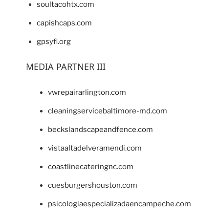
soultacohtx.com
capishcaps.com
gpsyfl.org
MEDIA PARTNER III
vwrepairarlington.com
cleaningservicebaltimore-md.com
beckslandscapeandfence.com
vistaaltadelveramendi.com
coastlinecateringnc.com
cuesburgershouston.com
psicologiaespecializadaencampeche.com