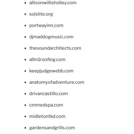
allisonwillisholley.com
solslite.org
portwayinn.com
djmaddogmusic.com
thesoundarchitects.com
allin1roofing.com
keepjudgewebb.com
anatomyofadventure.com
drivancastillo.com
cmmedspa.com
midletontkd.com
gardensandgrills.com