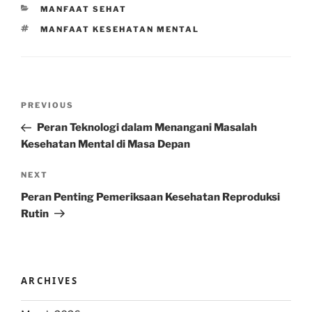
CATEGORIES
MANFAAT SEHAT
TAGS
MANFAAT KESEHATAN MENTAL
Post
Previous
PREVIOUS
navigation
Post
Peran Teknologi dalam Menangani Masalah
Kesehatan Mental di Masa Depan
Next
NEXT
Post
Peran Penting Pemeriksaan Kesehatan Reproduksi
Rutin
ARCHIVES