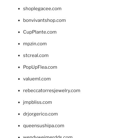
shoplegacee.com
bonvivantshop.com
CupPlante.com
mpzin.com
stcreal.com
PopUpFlea.com
valueml.com
rebeccatorresjewelry.com
jmpbliss.com
drjorgerico.com
queensushipa.com
wendyweimerdds.com