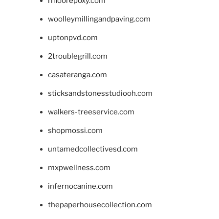
rifloorepoxy.com
woolleymillingandpaving.com
uptonpvd.com
2troublegrill.com
casateranga.com
sticksandstonesstudiooh.com
walkers-treeservice.com
shopmossi.com
untamedcollectivesd.com
mxpwellness.com
infernocanine.com
thepaperhousecollection.com