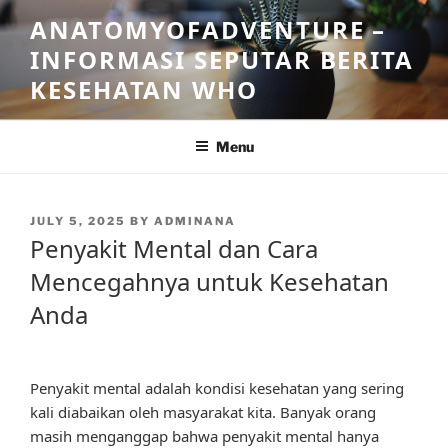
Skip
ANATOMYOFADVENTURE –
to
INFORMASI SEPUTAR BERITA
content
KESEHATAN WHO
Menu
POSTED
JULY 5, 2025
BY
ADMINANA
ON
Penyakit Mental dan Cara
Mencegahnya untuk Kesehatan
Anda
Penyakit mental adalah kondisi kesehatan yang sering
kali diabaikan oleh masyarakat kita. Banyak orang
masih menganggap bahwa penyakit mental hanya