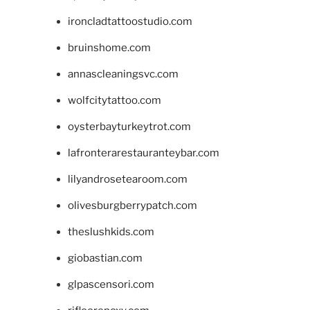
ironcladtattoostudio.com
bruinshome.com
annascleaningsvc.com
wolfcitytattoo.com
oysterbayturkeytrot.com
lafronterarestauranteybar.com
lilyandrosetearoom.com
olivesburgberrypatch.com
theslushkids.com
giobastian.com
glpascensori.com