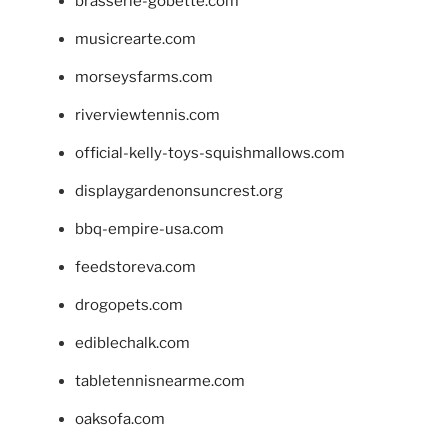
brasserie-gobette.com
musicrearte.com
morseysfarms.com
riverviewtennis.com
official-kelly-toys-squishmallows.com
displaygardenonsuncrest.org
bbq-empire-usa.com
feedstoreva.com
drogopets.com
ediblechalk.com
tabletennisnearme.com
oaksofa.com