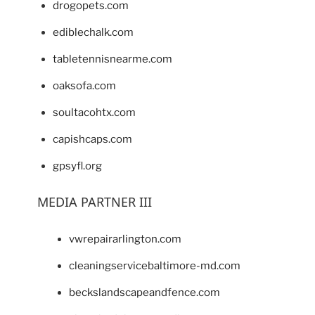
drogopets.com
ediblechalk.com
tabletennisnearme.com
oaksofa.com
soultacohtx.com
capishcaps.com
gpsyfl.org
MEDIA PARTNER III
vwrepairarlington.com
cleaningservicebaltimore-md.com
beckslandscapeandfence.com