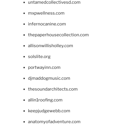
untamedcollectivesd.com
mxpwellness.com
infernocanine.com
thepaperhousecollection.com
allisonwillisholley.com
solslite.org
portwayinn.com
djmaddogmusic.com
thesoundarchitects.com
allin1roofing.com
keepjudgewebb.com
anatomyofadventure.com