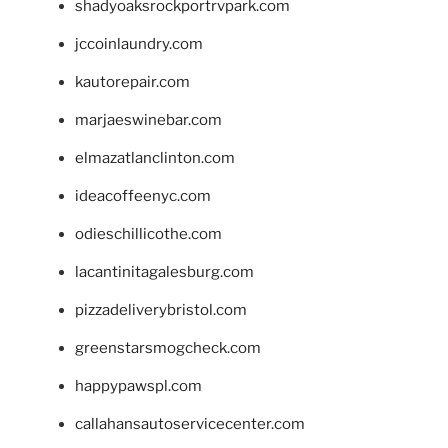
shadyoaksrockportrvpark.com
jccoinlaundry.com
kautorepair.com
marjaeswinebar.com
elmazatlanclinton.com
ideacoffeenyc.com
odieschillicothe.com
lacantinitagalesburg.com
pizzadeliverybristol.com
greenstarsmogcheck.com
happypawspl.com
callahansautoservicecenter.com