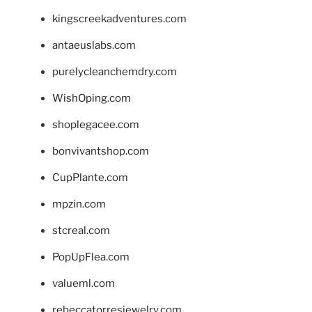
kingscreekadventures.com
antaeuslabs.com
purelycleanchemdry.com
WishOping.com
shoplegacee.com
bonvivantshop.com
CupPlante.com
mpzin.com
stcreal.com
PopUpFlea.com
valueml.com
rebeccatorresjewelry.com