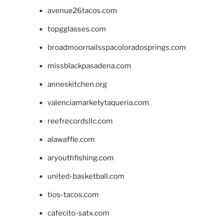
avenue26tacos.com
topgglasses.com
broadmoornailsspacoloradosprings.com
missblackpasadena.com
anneskitchen.org
valenciamarketytaqueria.com
reefrecordsllc.com
alawaffle.com
aryouthfishing.com
united-basketball.com
tios-tacos.com
cafecito-satx.com