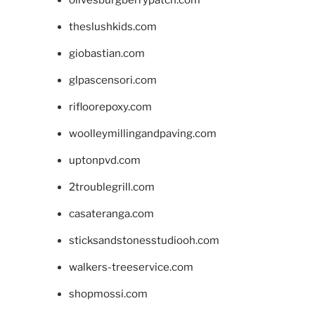
olivesburgberrypatch.com
theslushkids.com
giobastian.com
glpascensori.com
rifloorepoxy.com
woolleymillingandpaving.com
uptonpvd.com
2troublegrill.com
casateranga.com
sticksandstonesstudiooh.com
walkers-treeservice.com
shopmossi.com