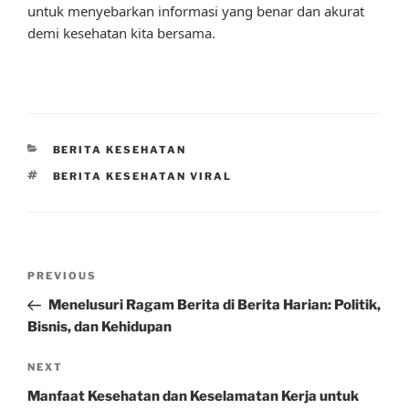
untuk menyebarkan informasi yang benar dan akurat
demi kesehatan kita bersama.
CATEGORIES
BERITA KESEHATAN
TAGS
BERITA KESEHATAN VIRAL
Post
Previous
PREVIOUS
navigation
Post
Menelusuri Ragam Berita di Berita Harian: Politik,
Bisnis, dan Kehidupan
Next
NEXT
Post
Manfaat Kesehatan dan Keselamatan Kerja untuk