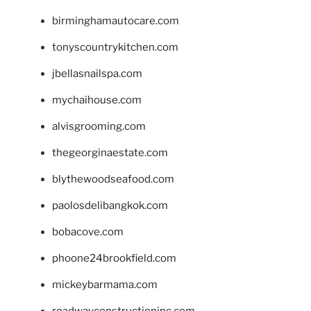
birminghamautocare.com
tonyscountrykitchen.com
jbellasnailspa.com
mychaihouse.com
alvisgrooming.com
thegeorginaestate.com
blythewoodseafood.com
paolosdelibangkok.com
bobacove.com
phoone24brookfield.com
mickeybarmama.com
roadwayconstructioninc.com