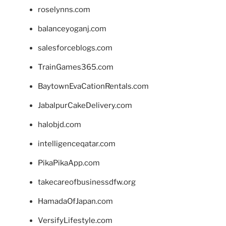
roselynns.com
balanceyoganj.com
salesforceblogs.com
TrainGames365.com
BaytownEvaCationRentals.com
JabalpurCakeDelivery.com
halobjd.com
intelligenceqatar.com
PikaPikaApp.com
takecareofbusinessdfw.org
HamadaOfJapan.com
VersifyLifestyle.com