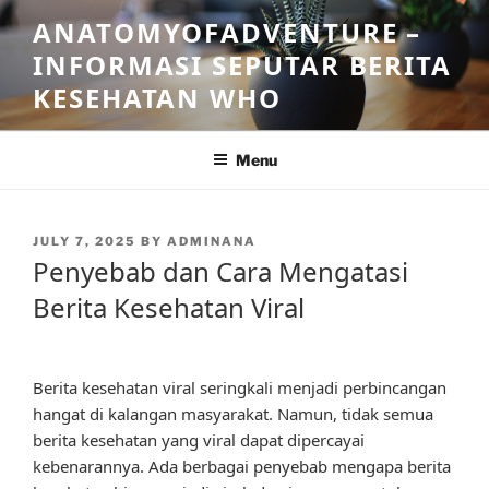
Skip
ANATOMYOFADVENTURE –
to
INFORMASI SEPUTAR BERITA
content
KESEHATAN WHO
Menu
POSTED
JULY 7, 2025
BY
ADMINANA
ON
Penyebab dan Cara Mengatasi
Berita Kesehatan Viral
Berita kesehatan viral seringkali menjadi perbincangan
hangat di kalangan masyarakat. Namun, tidak semua
berita kesehatan yang viral dapat dipercayai
kebenarannya. Ada berbagai penyebab mengapa berita