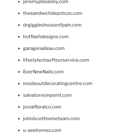
jeremypbeasley.com
thesandwichdepotcos.com
drgiggleshouseofpain.com
hotflashdesigns.com
garagenadeau.com
lifestylechauffeurservice.com
EverNewNails.com
insideoutdecoratingcentre.com
salvatoresinpoint.com
jovialfloralco.com
johnlscotthometeam.com
u-seehomes.com