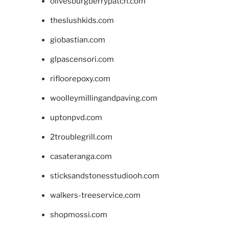
olivesburgberrypatch.com
theslushkids.com
giobastian.com
glpascensori.com
rifloorepoxy.com
woolleymillingandpaving.com
uptonpvd.com
2troublegrill.com
casateranga.com
sticksandstonesstudiooh.com
walkers-treeservice.com
shopmossi.com