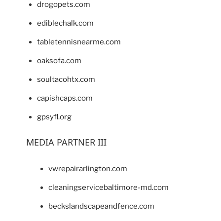
drogopets.com
ediblechalk.com
tabletennisnearme.com
oaksofa.com
soultacohtx.com
capishcaps.com
gpsyfl.org
MEDIA PARTNER III
vwrepairarlington.com
cleaningservicebaltimore-md.com
beckslandscapeandfence.com