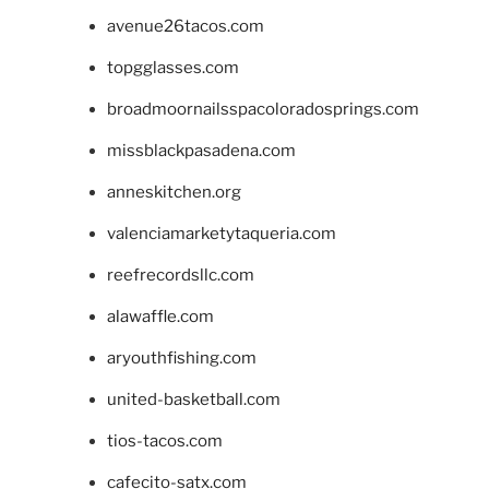
avenue26tacos.com
topgglasses.com
broadmoornailsspacoloradosprings.com
missblackpasadena.com
anneskitchen.org
valenciamarketytaqueria.com
reefrecordsllc.com
alawaffle.com
aryouthfishing.com
united-basketball.com
tios-tacos.com
cafecito-satx.com