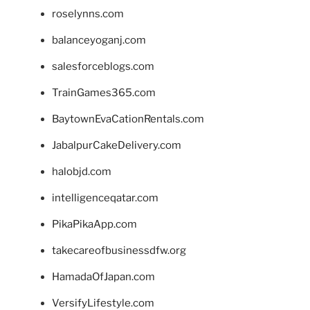
roselynns.com
balanceyoganj.com
salesforceblogs.com
TrainGames365.com
BaytownEvaCationRentals.com
JabalpurCakeDelivery.com
halobjd.com
intelligenceqatar.com
PikaPikaApp.com
takecareofbusinessdfw.org
HamadaOfJapan.com
VersifyLifestyle.com