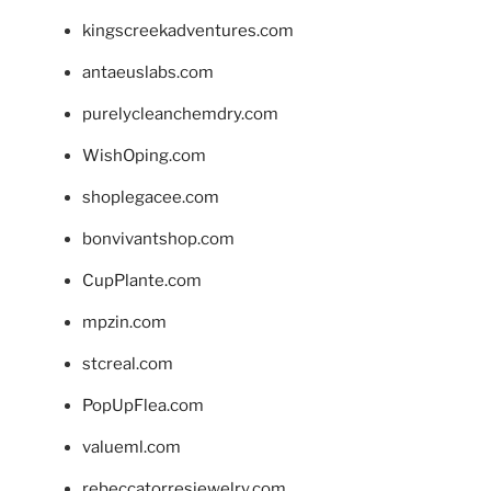
kingscreekadventures.com
antaeuslabs.com
purelycleanchemdry.com
WishOping.com
shoplegacee.com
bonvivantshop.com
CupPlante.com
mpzin.com
stcreal.com
PopUpFlea.com
valueml.com
rebeccatorresjewelry.com