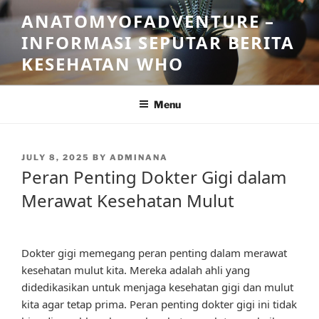
Skip
ANATOMYOFADVENTURE –
to
INFORMASI SEPUTAR BERITA
content
KESEHATAN WHO
Menu
POSTED
JULY 8, 2025
BY
ADMINANA
ON
Peran Penting Dokter Gigi dalam
Merawat Kesehatan Mulut
Dokter gigi memegang peran penting dalam merawat
kesehatan mulut kita. Mereka adalah ahli yang
didedikasikan untuk menjaga kesehatan gigi dan mulut
kita agar tetap prima. Peran penting dokter gigi ini tidak