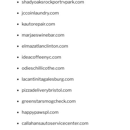
shadyoaksrockportrvpark.com
jccoinlaundry.com
kautorepair.com
marjaeswinebar.com
elmazatlanclinton.com
ideacoffeenyc.com
odieschillicothe.com
lacantinitagalesburg.com
pizzadeliverybristol.com
greenstarsmogcheck.com
happypawspl.com
callahansautoservicecenter.com