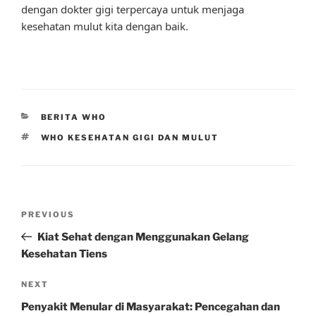
dengan dokter gigi terpercaya untuk menjaga
kesehatan mulut kita dengan baik.
CATEGORIES
BERITA WHO
TAGS
WHO KESEHATAN GIGI DAN MULUT
Post
Previous
PREVIOUS
navigation
Post
Kiat Sehat dengan Menggunakan Gelang
Kesehatan Tiens
Next
NEXT
Post
Penyakit Menular di Masyarakat: Pencegahan dan