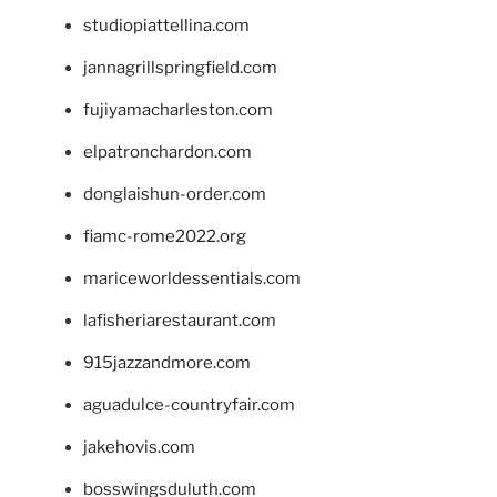
studiopiattellina.com
jannagrillspringfield.com
fujiyamacharleston.com
elpatronchardon.com
donglaishun-order.com
fiamc-rome2022.org
mariceworldessentials.com
lafisheriarestaurant.com
915jazzandmore.com
aguadulce-countryfair.com
jakehovis.com
bosswingsduluth.com