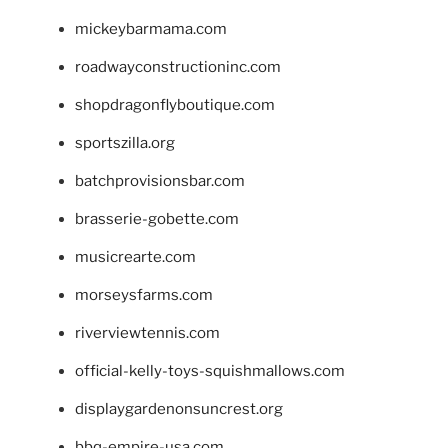
mickeybarmama.com
roadwayconstructioninc.com
shopdragonflyboutique.com
sportszilla.org
batchprovisionsbar.com
brasserie-gobette.com
musicrearte.com
morseysfarms.com
riverviewtennis.com
official-kelly-toys-squishmallows.com
displaygardenonsuncrest.org
bbq-empire-usa.com