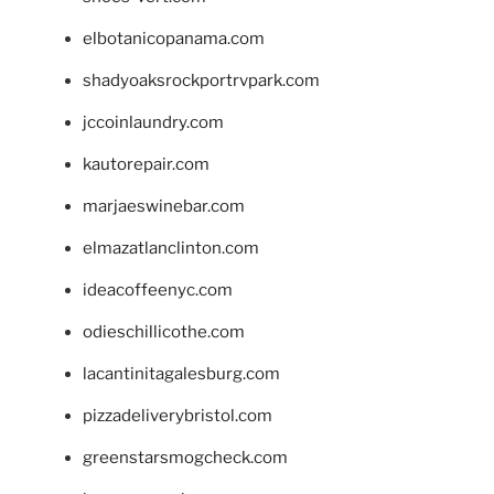
elbotanicopanama.com
shadyoaksrockportrvpark.com
jccoinlaundry.com
kautorepair.com
marjaeswinebar.com
elmazatlanclinton.com
ideacoffeenyc.com
odieschillicothe.com
lacantinitagalesburg.com
pizzadeliverybristol.com
greenstarsmogcheck.com