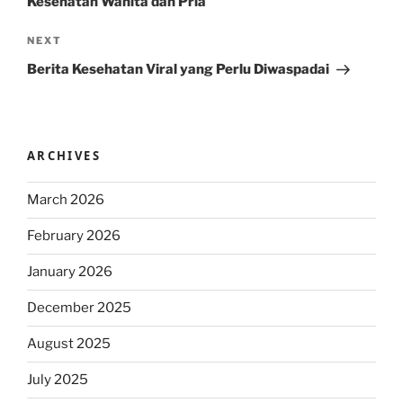
Kesehatan Wanita dan Pria
Next
NEXT
Post
Berita Kesehatan Viral yang Perlu Diwaspadai
ARCHIVES
March 2026
February 2026
January 2026
December 2025
August 2025
July 2025