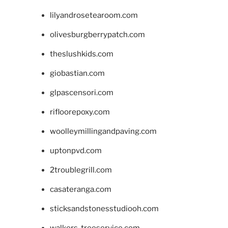
lilyandrosetearoom.com
olivesburgberrypatch.com
theslushkids.com
giobastian.com
glpascensori.com
rifloorepoxy.com
woolleymillingandpaving.com
uptonpvd.com
2troublegrill.com
casateranga.com
sticksandstonesstudiooh.com
walkers-treeservice.com