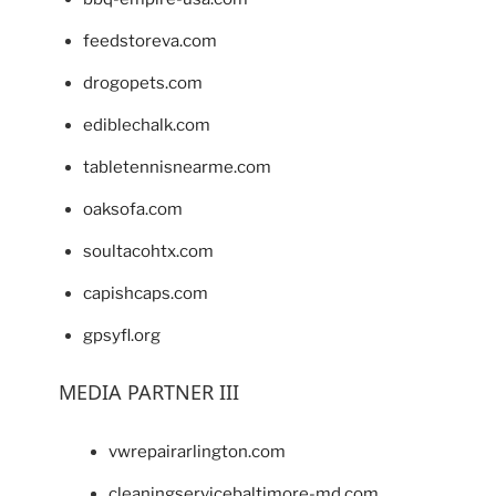
feedstoreva.com
drogopets.com
ediblechalk.com
tabletennisnearme.com
oaksofa.com
soultacohtx.com
capishcaps.com
gpsyfl.org
MEDIA PARTNER III
vwrepairarlington.com
cleaningservicebaltimore-md.com