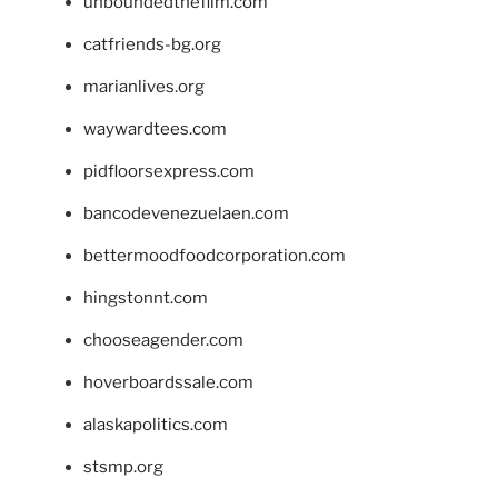
unboundedthefilm.com
catfriends-bg.org
marianlives.org
waywardtees.com
pidfloorsexpress.com
bancodevenezuelaen.com
bettermoodfoodcorporation.com
hingstonnt.com
chooseagender.com
hoverboardssale.com
alaskapolitics.com
stsmp.org