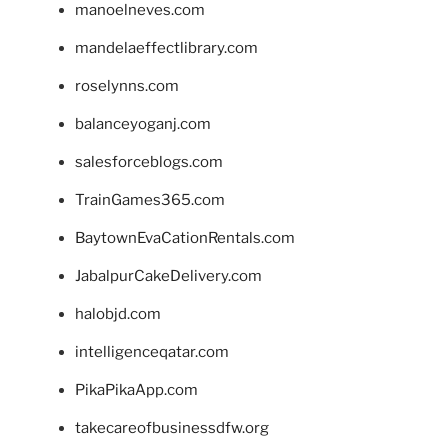
manoelneves.com
mandelaeffectlibrary.com
roselynns.com
balanceyoganj.com
salesforceblogs.com
TrainGames365.com
BaytownEvaCationRentals.com
JabalpurCakeDelivery.com
halobjd.com
intelligenceqatar.com
PikaPikaApp.com
takecareofbusinessdfw.org