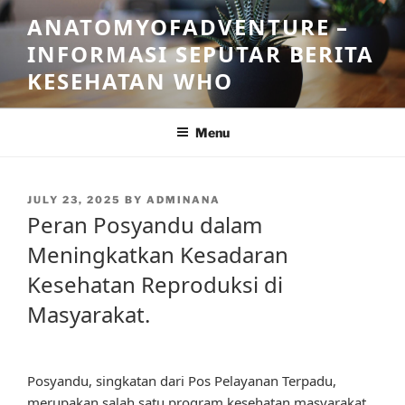
Skip
ANATOMYOFADVENTURE –
to
INFORMASI SEPUTAR BERITA
content
KESEHATAN WHO
Menu
POSTED
JULY 23, 2025
BY
ADMINANA
ON
Peran Posyandu dalam
Meningkatkan Kesadaran
Kesehatan Reproduksi di
Masyarakat.
Posyandu, singkatan dari Pos Pelayanan Terpadu,
merupakan salah satu program kesehatan masyarakat