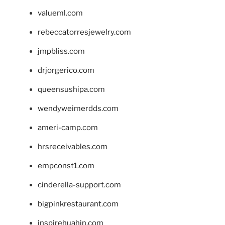
valueml.com
rebeccatorresjewelry.com
jmpbliss.com
drjorgerico.com
queensushipa.com
wendyweimerdds.com
ameri-camp.com
hrsreceivables.com
empconst1.com
cinderella-support.com
bigpinkrestaurant.com
inspirehuahin.com