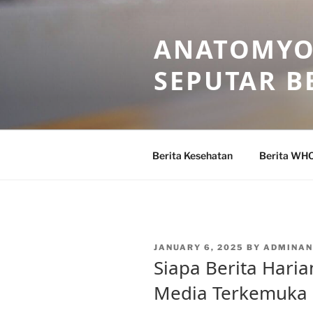
Skip
to
ANATOMYO
content
SEPUTAR B
Berita Kesehatan
Berita WH
POSTED
JANUARY 6, 2025
BY
ADMINA
ON
Siapa Berita Haria
Media Terkemuka 