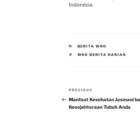
Indonesia.
CATEGORIES
BERITA WHO
TAGS
WHO BERITA HARIAN
Post
Previous
PREVIOUS
navigation
Post
Manfaat Kesehatan Jasmani ba
Kesejahteraan Tubuh Anda