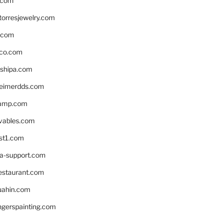
.com
torresjewelry.com
s.com
ico.com
shipa.com
eimerdds.com
camp.com
ivables.com
st1.com
la-support.com
estaurant.com
uahin.com
erspainting.com