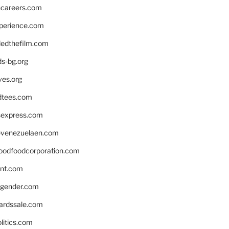
hcareers.com
xperience.com
edthefilm.com
ds-bg.org
ves.org
tees.com
rsexpress.com
venezuelaen.com
oodfoodcorporation.com
nnt.com
gender.com
ardssale.com
litics.com