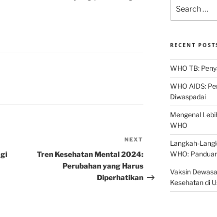
Search
for:
RECENT POST
WHO TB: Penyak
WHO AIDS: Pen
Diwaspadai
Mengenal Lebih
WHO
NEXT
Next
Langkah-Langk
Post
WHO: Panduan
gi
Tren Kesehatan Mental 2024:
Perubahan yang Harus
Vaksin Dewasa
Diperhatikan
Kesehatan di 