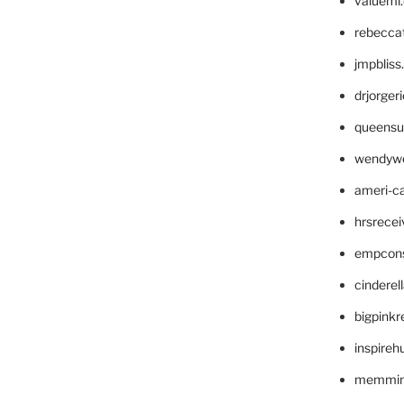
valueml
rebecca
jmpblis
drjorger
queensu
wendyw
ameri-
hrsrece
empcon
cinderel
bigpinkr
inspireh
memming