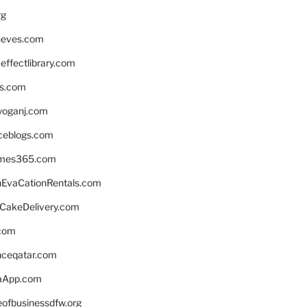
rg
neves.com
ffectlibrary.com
ns.com
yoganj.com
rceblogs.com
ames365.com
EvaCationRentals.com
rCakeDelivery.com
.com
enceqatar.com
aApp.com
eofbusinessdfw.org