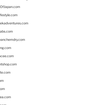
OfJapan.com
ifestyle.com
eekadventures.com
labs.com
leanchemdry.com
ing.com
acee.com
ntshop.com
te.com
om
com
ea.com