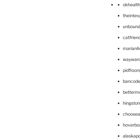
okhealt
theinte
unbound
catfrien
marianli
wayward
pidfloo
bancode
betterm
hingsto
choosea
hoverbo
alaskapo