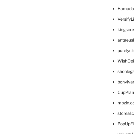
Hamada
VersifyL
kingscr
antaeus
purelyc
WishOp
shopleg
bonviva
CupPlan
mpzin.c
stcreal.
PopUpFl