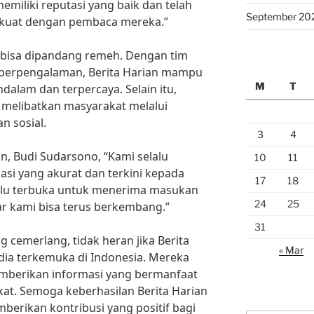
miliki reputasi yang baik dan telah
September 20
uat dengan pembaca mereka.”
ak bisa dipandang remeh. Dengan tim
n berpengalaman, Berita Harian mampu
M
T
alam dan terpercaya. Selain itu,
m melibatkan masyarakat melalui
n sosial.
3
4
n, Budi Sudarsono, “Kami selalu
10
11
si yang akurat dan terkini kepada
17
18
alu terbuka untuk menerima masukan
24
25
ar kami bisa terus berkembang.”
31
g cemerlang, tidak heran jika Berita
« Mar
dia terkemuka di Indonesia. Mereka
mberikan informasi yang bermanfaat
kat. Semoga keberhasilan Berita Harian
berikan kontribusi yang positif bagi