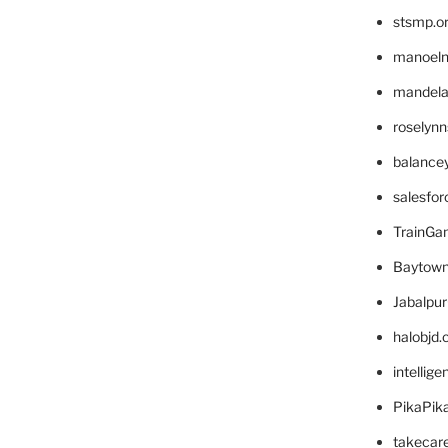
stsmp.o
manoel
mandelae
roselyn
balance
salesfo
TrainG
Baytown
Jabalpu
halobjd
intellig
PikaPik
takecar