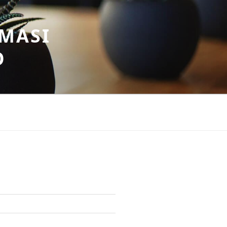
MASI
O