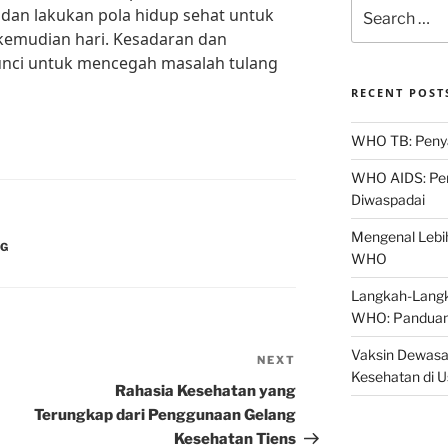
Search
 dan lakukan pola hidup sehat untuk
for:
kemudian hari. Kesadaran dan
kunci untuk mencegah masalah tulang
RECENT POST
WHO TB: Penyak
WHO AIDS: Pen
Diwaspadai
Mengenal Lebih
NG
WHO
Langkah-Langk
WHO: Panduan
Vaksin Dewasa
NEXT
Next
Kesehatan di 
Post
Rahasia Kesehatan yang
Terungkap dari Penggunaan Gelang
Kesehatan Tiens