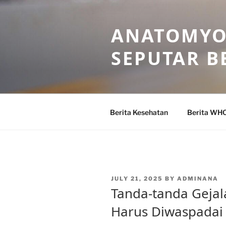
Skip
to
ANATOMYO
content
SEPUTAR B
Berita Kesehatan
Berita WH
POSTED
JULY 21, 2025
BY
ADMINANA
ON
Tanda-tanda Gejal
Harus Diwaspadai