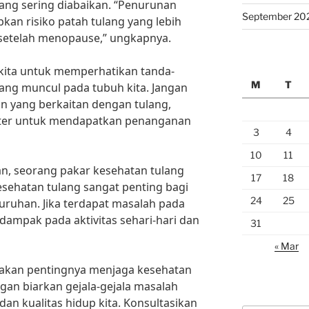
yang sering diabaikan. “Penurunan
September 20
an risiko patah tulang yang lebih
 setelah menopause,” ungkapnya.
i kita untuk memperhatikan tanda-
M
T
yang muncul pada tubuh kita. Jangan
n yang berkaitan dengan tulang,
okter untuk mendapatkan penanganan
3
4
10
11
n, seorang pakar kesehatan tulang
17
18
Kesehatan tulang sangat penting bagi
24
25
uruhan. Jika terdapat masalah pada
rdampak pada aktivitas sehari-hari dan
31
« Mar
akan pentingnya menjaga kesehatan
ngan biarkan gejala-gejala masalah
an kualitas hidup kita. Konsultasikan