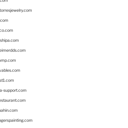
.com
torresjewelry.com
s.com
ico.com
shipa.com
eimerdds.com
camp.com
ivables.com
st1.com
la-support.com
estaurant.com
uahin.com
erspainting.com