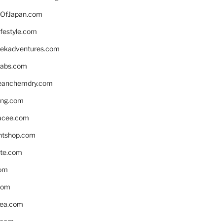
OfJapan.com
ifestyle.com
eekadventures.com
labs.com
leanchemdry.com
ing.com
acee.com
ntshop.com
te.com
om
com
ea.com