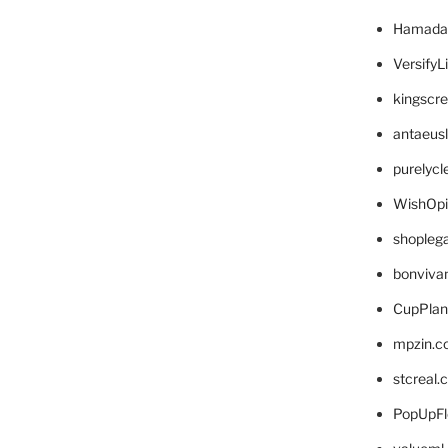
Hamada
VersifyL
kingscr
antaeus
purelyc
WishOp
shopleg
bonviva
CupPlan
mpzin.c
stcreal.
PopUpFl