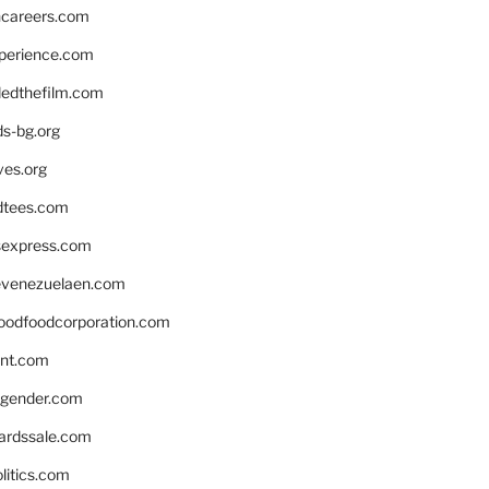
hcareers.com
xperience.com
edthefilm.com
ds-bg.org
ves.org
tees.com
rsexpress.com
venezuelaen.com
oodfoodcorporation.com
nnt.com
gender.com
ardssale.com
litics.com