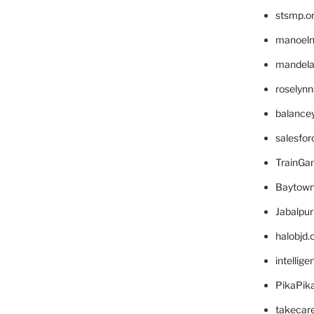
stsmp.o
manoel
mandelae
roselyn
balance
salesfo
TrainG
Baytown
Jabalpu
halobjd
intellig
PikaPik
takecar