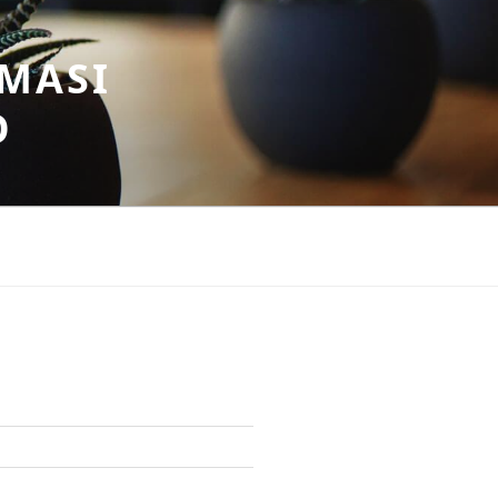
MASI
O