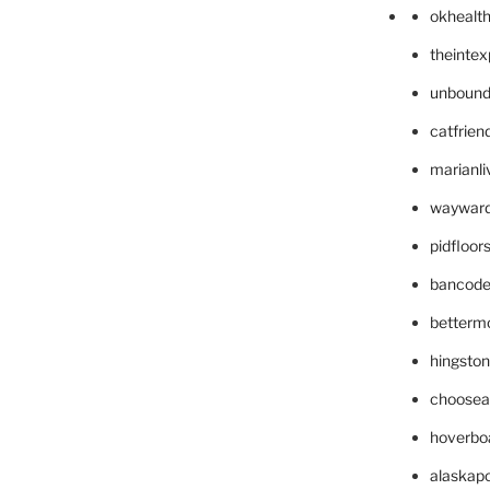
okhealt
theinte
unbound
catfrien
marianli
wayward
pidfloo
bancode
betterm
hingsto
choosea
hoverbo
alaskapo