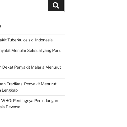
Search
S
it Tuberkulosis di Indonesia
yakit Menular Seksual yang Perlu
 Dekat Penyakit Malaria Menurut
ah Eradikasi Penyakit Menurut
 Lengkap
 WHO: Pentingnya Perlindungan
Usia Dewasa