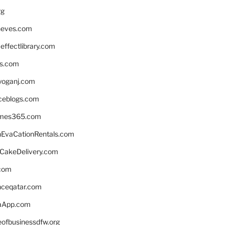
rg
neves.com
ffectlibrary.com
ns.com
yoganj.com
rceblogs.com
ames365.com
EvaCationRentals.com
rCakeDelivery.com
.com
enceqatar.com
aApp.com
eofbusinessdfw.org