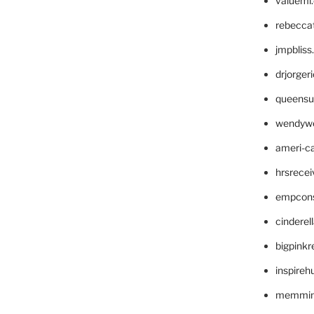
valueml
rebecca
jmpblis
drjorger
queensu
wendyw
ameri-
hrsrece
empcon
cinderel
bigpinkr
inspireh
memming