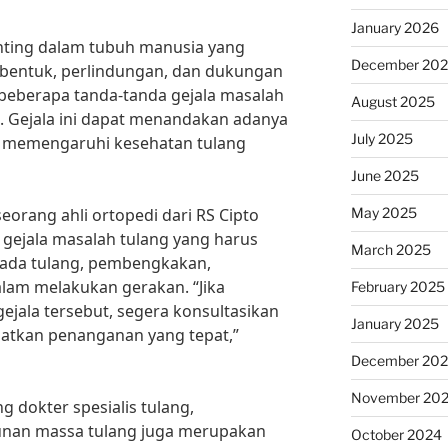
January 2026
nting dalam tubuh manusia yang
December 20
bentuk, perlindungan, dan dukungan
beberapa tanda-tanda gejala masalah
August 2025
. Gejala ini dapat menandakan adanya
July 2025
g memengaruhi kesehatan tulang
June 2025
May 2025
eorang ahli ortopedi dari RS Cipto
ejala masalah tulang yang harus
March 2025
 pada tulang, pembengkakan,
alam melakukan gerakan. “Jika
February 2025
ejala tersebut, segera konsultasikan
January 2025
atkan penanganan yang tepat,”
December 20
November 20
ang dokter spesialis tulang,
an massa tulang juga merupakan
October 2024