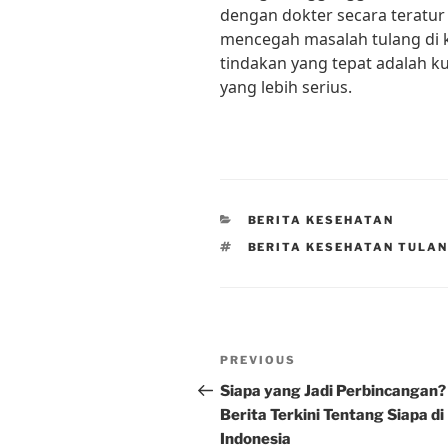
dengan dokter secara teratur
mencegah masalah tulang di 
tindakan yang tepat adalah 
yang lebih serius.
CATEGORIES
BERITA KESEHATAN
TAGS
BERITA KESEHATAN TULA
Post
Previous
PREVIOUS
navigation
Post
Siapa yang Jadi Perbincangan?
Berita Terkini Tentang Siapa di
Indonesia