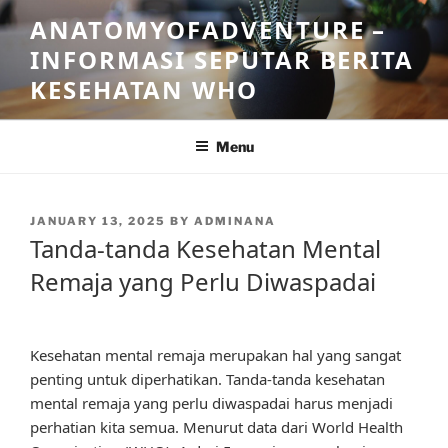
Skip
ANATOMYOFADVENTURE –
to
INFORMASI SEPUTAR BERITA
content
KESEHATAN WHO
Menu
POSTED
JANUARY 13, 2025
BY
ADMINANA
ON
Tanda-tanda Kesehatan Mental
Remaja yang Perlu Diwaspadai
Kesehatan mental remaja merupakan hal yang sangat
penting untuk diperhatikan. Tanda-tanda kesehatan
mental remaja yang perlu diwaspadai harus menjadi
perhatian kita semua. Menurut data dari World Health