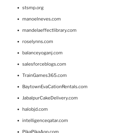
stsmp.org
manoelneves.com
mandelaeffectlibrary.com
roselynns.com
balanceyoganj.com
salesforceblogs.com
TrainGames365.com
BaytownEvaCationRentals.com
JabalpurCakeDelivery.com
halobjd.com
intelligenceqatar.com
PikaPikaApp.com