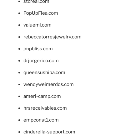
stcreal.com
PopUpFlea.com
valueml.com
rebeccatorresjewelry.com
jmpbliss.com
drjorgerico.com
queensushipa.com
wendyweimerdds.com
ameri-camp.com
hrsreceivables.com
empconst1.com
cinderella-support.com