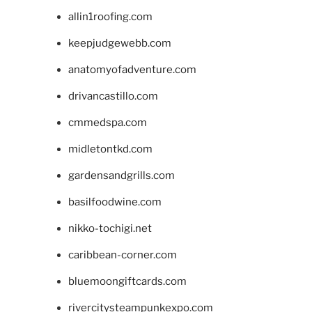
allin1roofing.com
keepjudgewebb.com
anatomyofadventure.com
drivancastillo.com
cmmedspa.com
midletontkd.com
gardensandgrills.com
basilfoodwine.com
nikko-tochigi.net
caribbean-corner.com
bluemoongiftcards.com
rivercitysteampunkexpo.com