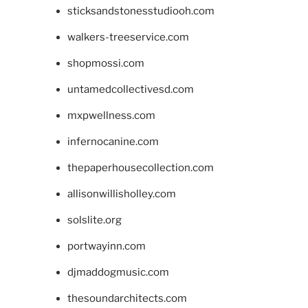
sticksandstonesstudiooh.com
walkers-treeservice.com
shopmossi.com
untamedcollectivesd.com
mxpwellness.com
infernocanine.com
thepaperhousecollection.com
allisonwillisholley.com
solslite.org
portwayinn.com
djmaddogmusic.com
thesoundarchitects.com