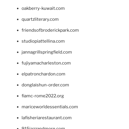
oakberry-kuwait.com
quartzliterary.com
friendsofbroderickpark.com
studiopiattellina.com
jannagrillspringfield.com
fujiyamacharleston.com
elpatronchardon.com
donglaishun-order.com
fiamc-rome2022.org
mariceworldessentials.com
lafisheriarestaurant.com
915jazzandmore.com