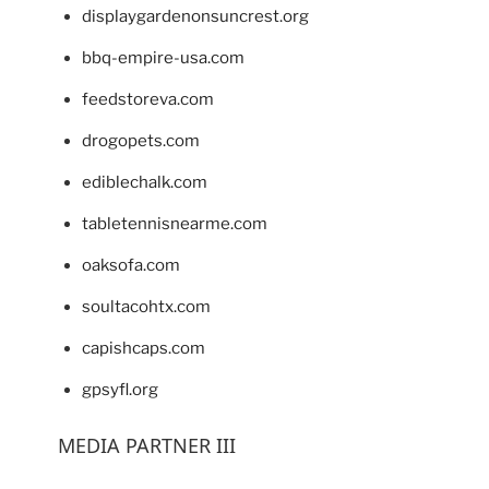
displaygardenonsuncrest.org
bbq-empire-usa.com
feedstoreva.com
drogopets.com
ediblechalk.com
tabletennisnearme.com
oaksofa.com
soultacohtx.com
capishcaps.com
gpsyfl.org
MEDIA PARTNER III