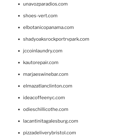
unavozparadios.com
shoes-vert.com
elbotanicopanama.com
shadyoaksrockportrvpark.com
jccoinlaundry.com
kautorepair.com
marjaeswinebar.com
elmazatlanclinton.com
ideacoffeenyc.com
odieschillicothe.com
lacantinitagalesburg.com
pizzadeliverybristol.com