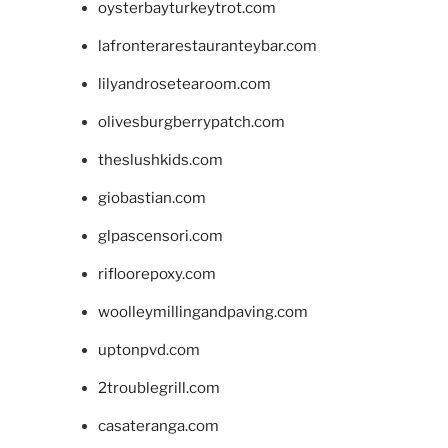
oysterbayturkeytrot.com
lafronterarestauranteybar.com
lilyandrosetearoom.com
olivesburgberrypatch.com
theslushkids.com
giobastian.com
glpascensori.com
rifloorepoxy.com
woolleymillingandpaving.com
uptonpvd.com
2troublegrill.com
casateranga.com