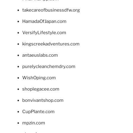
takecareofbusinessdfw.org
HamadaOfJapan.com
VersifyLifestyle.com
kingscreekadventures.com
antaeuslabs.com
purelycleanchemdry.com
WishOping.com
shoplegacee.com
bonvivantshop.com
CupPlante.com
mpzin.com