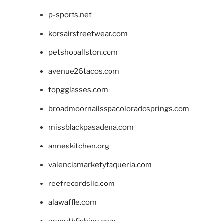
p-sports.net
korsairstreetwear.com
petshopallston.com
avenue26tacos.com
topgglasses.com
broadmoornailsspacoloradosprings.com
missblackpasadena.com
anneskitchen.org
valenciamarketytaqueria.com
reefrecordsllc.com
alawaffle.com
aryouthfishing.com