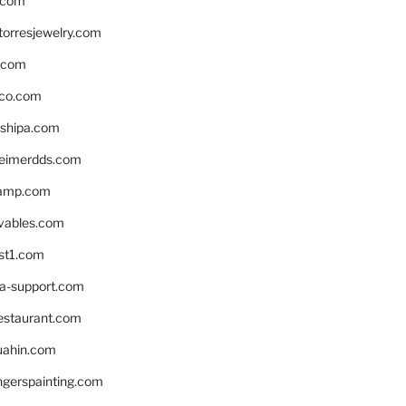
.com
torresjewelry.com
s.com
ico.com
shipa.com
eimerdds.com
camp.com
ivables.com
st1.com
la-support.com
estaurant.com
uahin.com
erspainting.com