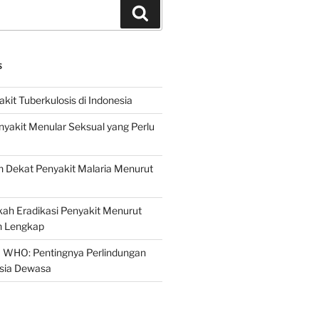
Search
S
it Tuberkulosis di Indonesia
yakit Menular Seksual yang Perlu
 Dekat Penyakit Malaria Menurut
ah Eradikasi Penyakit Menurut
 Lengkap
 WHO: Pentingnya Perlindungan
Usia Dewasa