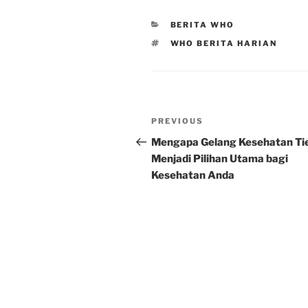
CATEGORIES
BERITA WHO
TAGS
WHO BERITA HARIAN
Post
Previous
PREVIOUS
navigation
Post
Mengapa Gelang Kesehatan Ti
Menjadi Pilihan Utama bagi
Kesehatan Anda