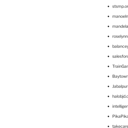
stsmp.o
manoel
mandelae
roselyn
balance
salesfo
TrainG
Baytown
Jabalpu
halobjd
intellig
PikaPik
takecar