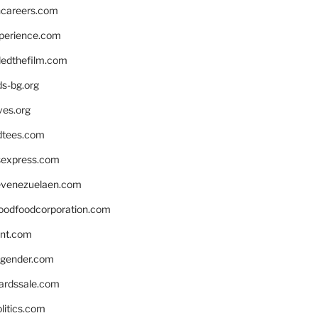
hcareers.com
xperience.com
edthefilm.com
ds-bg.org
ves.org
tees.com
rsexpress.com
venezuelaen.com
oodfoodcorporation.com
nnt.com
gender.com
ardssale.com
litics.com