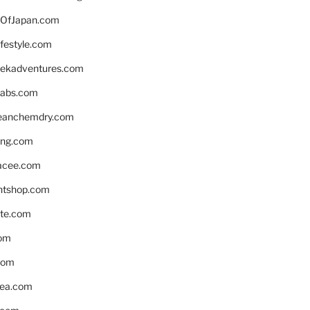
OfJapan.com
ifestyle.com
eekadventures.com
labs.com
leanchemdry.com
ing.com
acee.com
ntshop.com
te.com
om
com
ea.com