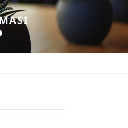
MASI
O