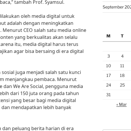
baca,” tambah Prof. Syamsul.
September 20
dilakukan oleh media digital untuk
but adalah dengan meningkatkan
n. Menurut CEO salah satu media online
M
T
onten yang berkualitas akan selalu
arena itu, media digital harus terus
ikan agar bisa bersaing di era digital
3
4
10
11
 sosial juga menjadi salah satu kunci
17
18
alam menjangkau pembaca. Menurut
24
25
ite dan We Are Social, pengguna media
lebih dari 150 juta orang pada tahun
31
ensi yang besar bagi media digital
« Mar
 dan mendapatkan lebih banyak
an peluang berita harian di era