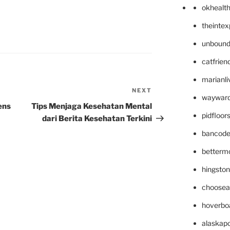
okhealt
theinte
unbound
catfrien
marianli
NEXT
Next
wayward
Post
ens
Tips Menjaga Kesehatan Mental
pidfloo
dari Berita Kesehatan Terkini
bancode
betterm
hingsto
choosea
hoverbo
alaskapo