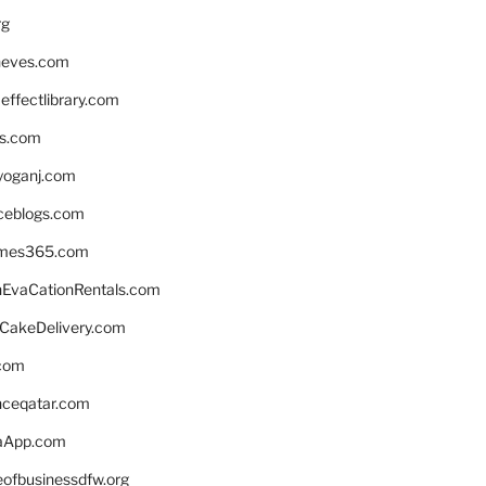
rg
neves.com
ffectlibrary.com
ns.com
yoganj.com
rceblogs.com
ames365.com
EvaCationRentals.com
rCakeDelivery.com
.com
enceqatar.com
aApp.com
eofbusinessdfw.org