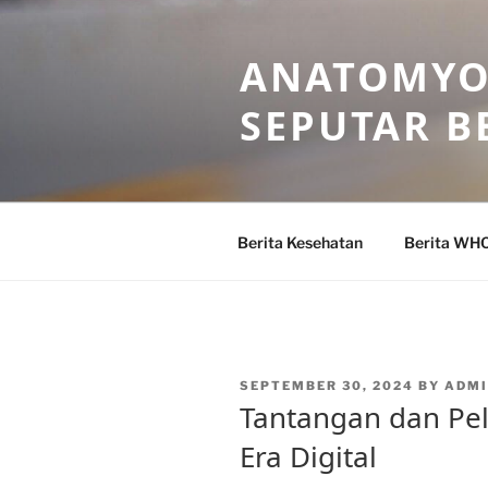
Skip
to
ANATOMYO
content
SEPUTAR B
Berita Kesehatan
Berita WH
POSTED
SEPTEMBER 30, 2024
BY
ADM
ON
Tantangan dan Pel
Era Digital