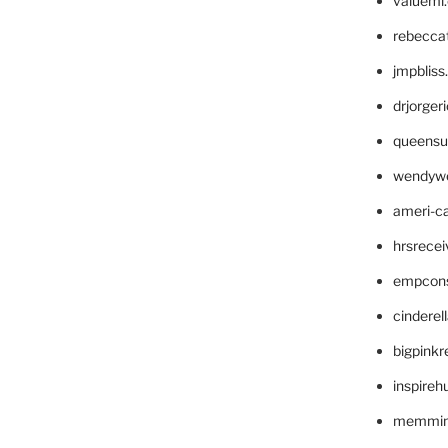
valueml
rebecca
jmpblis
drjorger
queensu
wendyw
ameri-
hrsrece
empcon
cinderel
bigpinkr
inspireh
memming