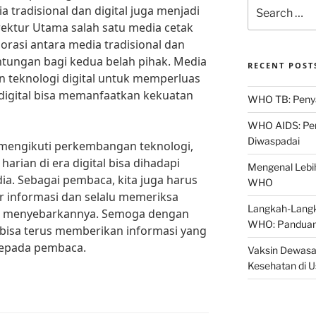
Search
ia tradisional dan digital juga menjadi
for:
rektur Utama salah satu media cetak
orasi antara media tradisional dan
tungan bagi kedua belah pihak. Media
RECENT POST
n teknologi digital untuk memperluas
digital bisa memanfaatkan kekuatan
WHO TB: Penyak
WHO AIDS: Pen
Diwaspadai
 mengikuti perkembangan teknologi,
arian di era digital bisa dihadapi
Mengenal Lebih
ia. Sebagai pembaca, kita juga harus
WHO
r informasi dan selalu memeriksa
Langkah-Langk
m menyebarkannya. Semoga dengan
WHO: Panduan
 bisa terus memberikan informasi yang
kepada pembaca.
Vaksin Dewasa
Kesehatan di 