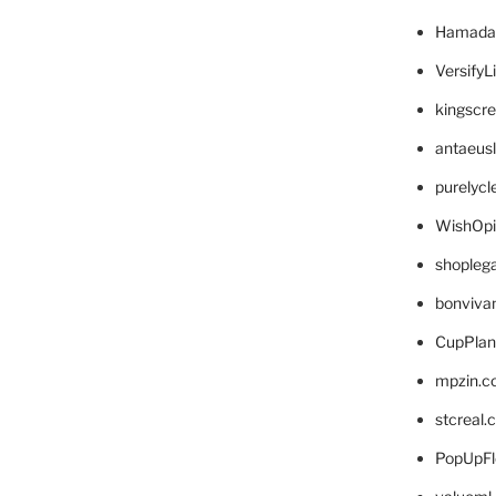
Hamada
VersifyL
kingscr
antaeus
purelyc
WishOp
shopleg
bonviva
CupPlan
mpzin.c
stcreal.
PopUpFl