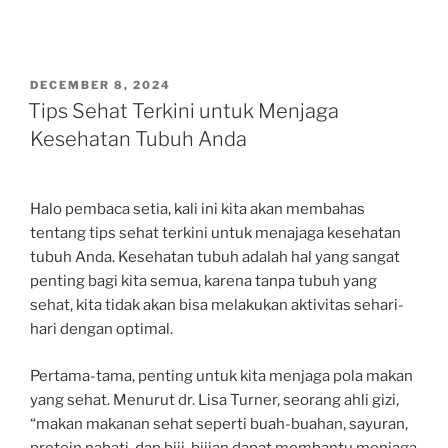
POSTED
DECEMBER 8, 2024
ON
Tips Sehat Terkini untuk Menjaga
Kesehatan Tubuh Anda
Halo pembaca setia, kali ini kita akan membahas
tentang tips sehat terkini untuk menajaga kesehatan
tubuh Anda. Kesehatan tubuh adalah hal yang sangat
penting bagi kita semua, karena tanpa tubuh yang
sehat, kita tidak akan bisa melakukan aktivitas sehari-
hari dengan optimal.
Pertama-tama, penting untuk kita menjaga pola makan
yang sehat. Menurut dr. Lisa Turner, seorang ahli gizi,
“makan makanan sehat seperti buah-buahan, sayuran,
protein nabati, dan biji-bijian dapat membantu menjaga