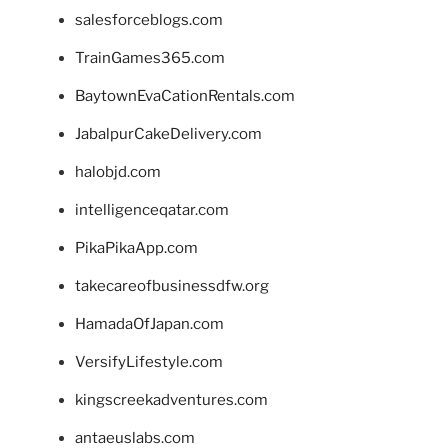
salesforceblogs.com
TrainGames365.com
BaytownEvaCationRentals.com
JabalpurCakeDelivery.com
halobjd.com
intelligenceqatar.com
PikaPikaApp.com
takecareofbusinessdfw.org
HamadaOfJapan.com
VersifyLifestyle.com
kingscreekadventures.com
antaeuslabs.com