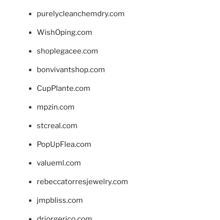
purelycleanchemdry.com
WishOping.com
shoplegacee.com
bonvivantshop.com
CupPlante.com
mpzin.com
stcreal.com
PopUpFlea.com
valueml.com
rebeccatorresjewelry.com
jmpbliss.com
drjorgerico.com