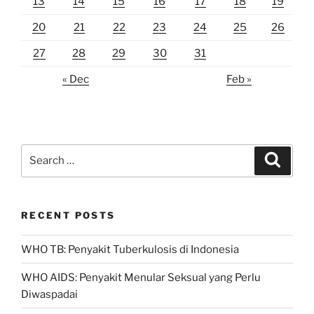
13
14
15
16
17
18
19
20
21
22
23
24
25
26
27
28
29
30
31
« Dec
Feb »
Search
Search
for:
RECENT POSTS
WHO TB: Penyakit Tuberkulosis di Indonesia
WHO AIDS: Penyakit Menular Seksual yang Perlu
Diwaspadai