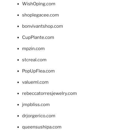
WishOping.com
shoplegacee.com
bonvivantshop.com
CupPlante.com
mpzin.com
stcreal.com
PopUpFlea.com
valueml.com
rebeccatorresjewelry.com
jmpbliss.com
drjorgerico.com
queensushipa.com