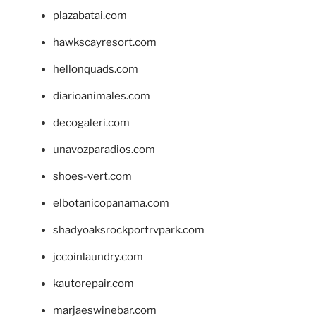
plazabatai.com
hawkscayresort.com
hellonquads.com
diarioanimales.com
decogaleri.com
unavozparadios.com
shoes-vert.com
elbotanicopanama.com
shadyoaksrockportrvpark.com
jccoinlaundry.com
kautorepair.com
marjaeswinebar.com