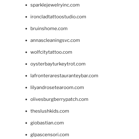
sparklejewelryinc.com
ironcladtattoostudio.com
bruinshome.com
annascleaningsvc.com
wolfcitytattoo.com
oysterbayturkeytrot.com
lafronterarestauranteybar.com
lilyandrosetearoom.com
olivesburgberrypatch.com
theslushkids.com
giobastian.com
glpascensori.com