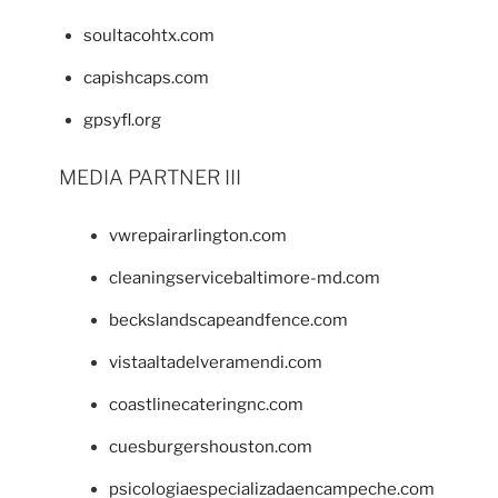
soultacohtx.com
capishcaps.com
gpsyfl.org
MEDIA PARTNER III
vwrepairarlington.com
cleaningservicebaltimore-md.com
beckslandscapeandfence.com
vistaaltadelveramendi.com
coastlinecateringnc.com
cuesburgershouston.com
psicologiaespecializadaencampeche.com