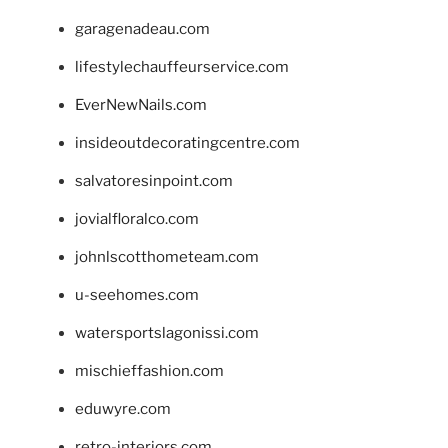
garagenadeau.com
lifestylechauffeurservice.com
EverNewNails.com
insideoutdecoratingcentre.com
salvatoresinpoint.com
jovialfloralco.com
johnlscotthometeam.com
u-seehomes.com
watersportslagonissi.com
mischieffashion.com
eduwyre.com
retro-interiors.com