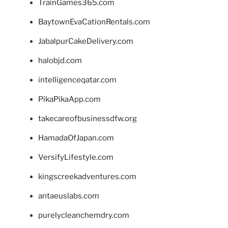
TrainGames365.com
BaytownEvaCationRentals.com
JabalpurCakeDelivery.com
halobjd.com
intelligenceqatar.com
PikaPikaApp.com
takecareofbusinessdfw.org
HamadaOfJapan.com
VersifyLifestyle.com
kingscreekadventures.com
antaeuslabs.com
purelycleanchemdry.com