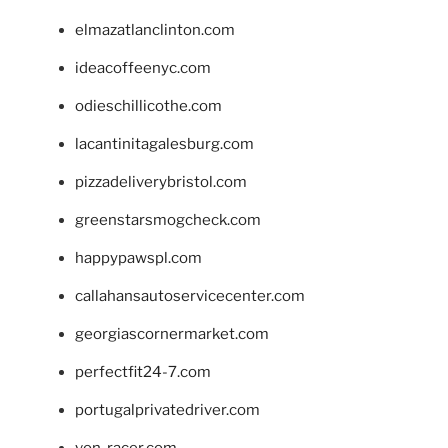
elmazatlanclinton.com
ideacoffeenyc.com
odieschillicothe.com
lacantinitagalesburg.com
pizzadeliverybristol.com
greenstarsmogcheck.com
happypawspl.com
callahansautoservicecenter.com
georgiascornermarket.com
perfectfit24-7.com
portugalprivatedriver.com
von-racer.com