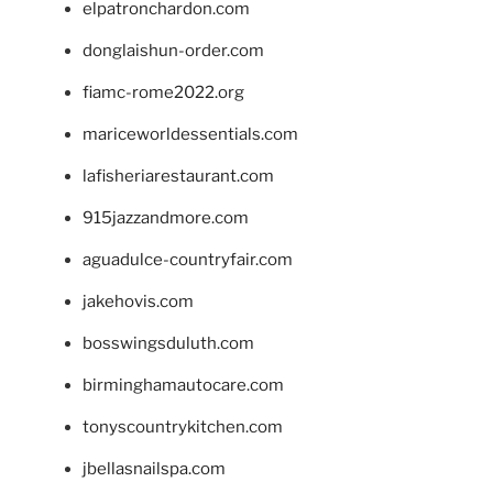
elpatronchardon.com
donglaishun-order.com
fiamc-rome2022.org
mariceworldessentials.com
lafisheriarestaurant.com
915jazzandmore.com
aguadulce-countryfair.com
jakehovis.com
bosswingsduluth.com
birminghamautocare.com
tonyscountrykitchen.com
jbellasnailspa.com