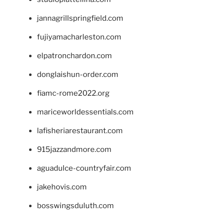
jannagrillspringfield.com
fujiyamacharleston.com
elpatronchardon.com
donglaishun-order.com
fiamc-rome2022.org
mariceworldessentials.com
lafisheriarestaurant.com
915jazzandmore.com
aguadulce-countryfair.com
jakehovis.com
bosswingsduluth.com