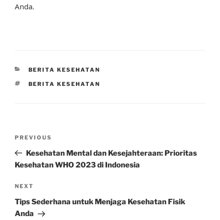
Anda.
CATEGORIES
BERITA KESEHATAN
TAGS
BERITA KESEHATAN
Post
Previous
PREVIOUS
navigation
Post
Kesehatan Mental dan Kesejahteraan: Prioritas
Kesehatan WHO 2023 di Indonesia
Next
NEXT
Post
Tips Sederhana untuk Menjaga Kesehatan Fisik
Anda