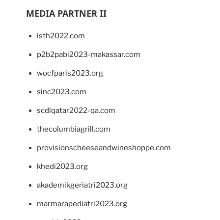
MEDIA PARTNER II
isth2022.com
p2b2pabi2023-makassar.com
wocfparis2023.org
sinc2023.com
scdlqatar2022-qa.com
thecolumbiagrill.com
provisionscheeseandwineshoppe.com
khedi2023.org
akademikgeriatri2023.org
marmarapediatri2023.org