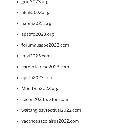
grur2023.org
hkhk2023.org
napm2023.org
apsdfd2023.org
forumausape2023.com
imkl2023.com
careerfaircsd2023.com
apsth2023.com
MedItRio2023.org
lcicon2023boston.com
waitangidayfestival2022.com
vacancesscolaires2022.com