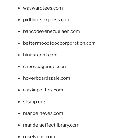
waywardtees.com
pidfloorsexpress.com
bancodevenezuelaen.com
bettermoodfoodcorporation.com
hingstonnt.com
chooseagender.com
hoverboardssale.com
alaskapolitics.com
stsmp.org
manoelneves.com
mandelaeffectlibrary.com
roselynns.com