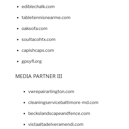
ediblechalk.com
tabletennisnearme.com
oaksofa.com
soultacohtx.com
capishcaps.com
gpsyfl.org
MEDIA PARTNER III
vwrepairarlington.com
cleaningservicebaltimore-md.com
beckslandscapeandfence.com
vistaaltadelveramendi.com