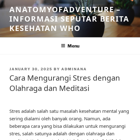
Skip
ANATOMYOFADVENTURE –
to
INFORMASI SEPUTAR BERITA
content
KESEHATAN WHO
Menu
POSTED
JANUARY 30, 2025
BY
ADMINANA
ON
Cara Mengurangi Stres dengan
Olahraga dan Meditasi
Stres adalah salah satu masalah kesehatan mental yang
sering dialami oleh banyak orang. Namun, ada
beberapa cara yang bisa dilakukan untuk mengurangi
stres, salah satunya adalah dengan olahraga dan