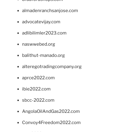
almadenranchsanjose.com
advocatevijay.com
adlibilimler2023.com
naswwebed.org
balithut-manado.org
alteregotradingcompany.org
aprce2022.com
ibie2022.com
sbcc-2022.com
AngolaOilAndGas2022.com
Convoy4Freedom2022.com