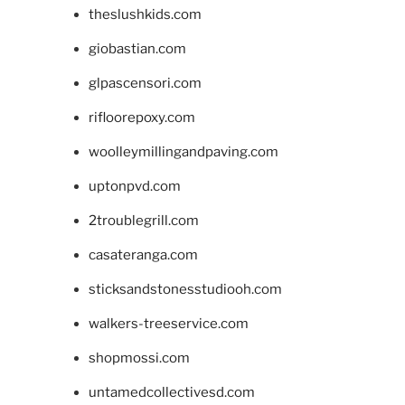
theslushkids.com
giobastian.com
glpascensori.com
rifloorepoxy.com
woolleymillingandpaving.com
uptonpvd.com
2troublegrill.com
casateranga.com
sticksandstonesstudiooh.com
walkers-treeservice.com
shopmossi.com
untamedcollectivesd.com