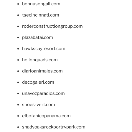
bennusehgall.com
tsecincinnati.com
roderconstructiongroup.com
plazabatai.com
hawkscayresort.com
hellonquads.com
diarioanimales.com
decogaleri.com
unavozparadios.com
shoes-vert.com
elbotanicopanama.com
shadyoaksrockportrvpark.com