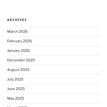
ARCHIVES
March 2026
February 2026
January 2026
December 2025
August 2025
July 2025
June 2025
May 2025