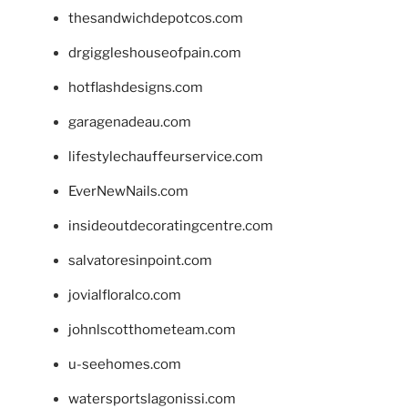
thesandwichdepotcos.com
drgiggleshouseofpain.com
hotflashdesigns.com
garagenadeau.com
lifestylechauffeurservice.com
EverNewNails.com
insideoutdecoratingcentre.com
salvatoresinpoint.com
jovialfloralco.com
johnlscotthometeam.com
u-seehomes.com
watersportslagonissi.com