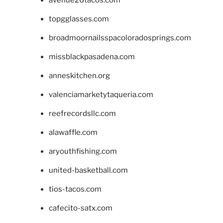
topgglasses.com
broadmoornailsspacoloradosprings.com
missblackpasadena.com
anneskitchen.org
valenciamarketytaqueria.com
reefrecordsllc.com
alawaffle.com
aryouthfishing.com
united-basketball.com
tios-tacos.com
cafecito-satx.com