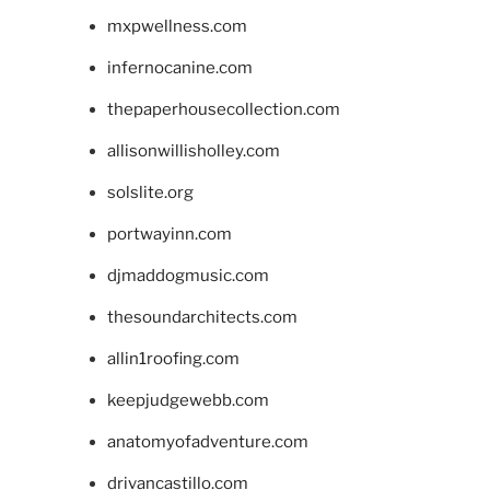
mxpwellness.com
infernocanine.com
thepaperhousecollection.com
allisonwillisholley.com
solslite.org
portwayinn.com
djmaddogmusic.com
thesoundarchitects.com
allin1roofing.com
keepjudgewebb.com
anatomyofadventure.com
drivancastillo.com