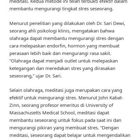
meditasi. Kedua metode ini telah terbukti efektif dalam
membantu mengurangi tingkat stres seseorang.
Menurut penelitian yang dilakukan oleh Dr. Sari Dewi,
seorang ahli psikologi klinis, mengatakan bahwa
olahraga dapat membantu mengurangi stres dengan
cara melepaskan endorfin, hormon yang membuat
perasaan lebih baik dan mengurangi rasa sakit.
“Olahraga dapat menjadi outlet untuk melepaskan
ketegangan dan meredakan stres yang dirasakan
seseorang,” ujar Dr. Sari.
Selain olahraga, meditasi juga merupakan cara yang
efektif untuk mengurangi stres. Menurut John Kabat-
Zinn, seorang profesor emeritus di University of
Massachusetts Medical School, meditasi dapat
membantu seseorang untuk fokus pada saat ini dan
mengurangi pikiran yang membuat stres. “Dengan
meditasi, seseorang dapat belajar untuk mengendalikan