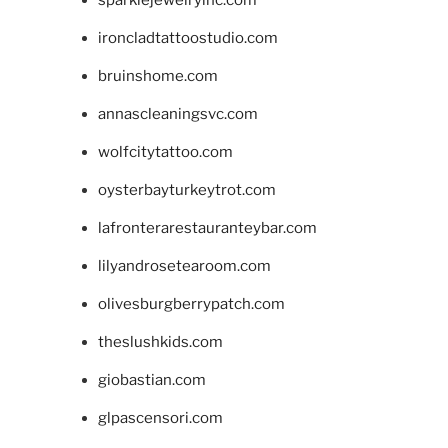
sparklejewelryinc.com
ironcladtattoostudio.com
bruinshome.com
annascleaningsvc.com
wolfcitytattoo.com
oysterbayturkeytrot.com
lafronterarestauranteybar.com
lilyandrosetearoom.com
olivesburgberrypatch.com
theslushkids.com
giobastian.com
glpascensori.com