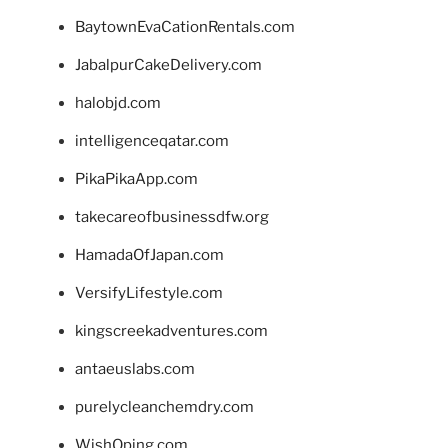
BaytownEvaCationRentals.com
JabalpurCakeDelivery.com
halobjd.com
intelligenceqatar.com
PikaPikaApp.com
takecareofbusinessdfw.org
HamadaOfJapan.com
VersifyLifestyle.com
kingscreekadventures.com
antaeuslabs.com
purelycleanchemdry.com
WishOping.com