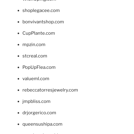
shoplegacee.com
bonvivantshop.com
CupPlante.com
mpzin.com
stcreal.com
PopUpFlea.com
valueml.com
rebeccatorresjewelry.com
jmpbliss.com
drjorgerico.com
queensushipa.com