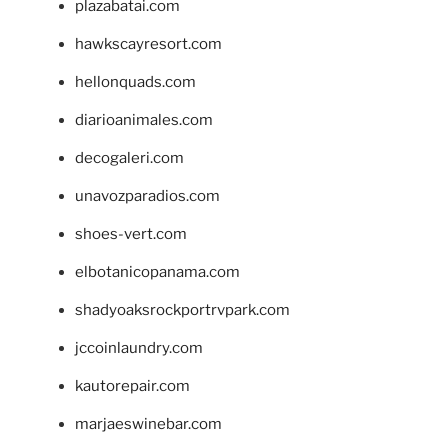
plazabatai.com
hawkscayresort.com
hellonquads.com
diarioanimales.com
decogaleri.com
unavozparadios.com
shoes-vert.com
elbotanicopanama.com
shadyoaksrockportrvpark.com
jccoinlaundry.com
kautorepair.com
marjaeswinebar.com