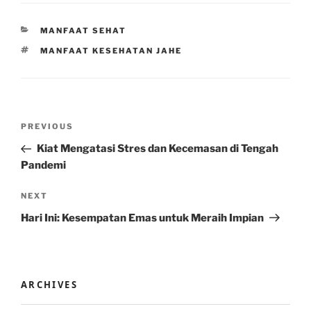
CATEGORIES
MANFAAT SEHAT
TAGS
MANFAAT KESEHATAN JAHE
Post
Previous
PREVIOUS
navigation
Post
Kiat Mengatasi Stres dan Kecemasan di Tengah
Pandemi
Next
NEXT
Post
Hari Ini: Kesempatan Emas untuk Meraih Impian
ARCHIVES