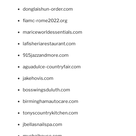
donglaishun-order.com
fiamc-rome2022.org
mariceworldessentials.com
lafisheriarestaurant.com
915jazzandmore.com
aguadulce-countryfair.com
jakehovis.com
bosswingsduluth.com
birminghamautocare.com
tonyscountrykitchen.com
jbellasnailspa.com
mychaihouse.com