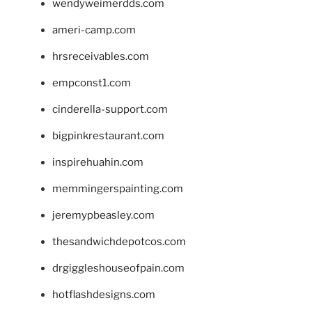
wendyweimerdds.com
ameri-camp.com
hrsreceivables.com
empconst1.com
cinderella-support.com
bigpinkrestaurant.com
inspirehuahin.com
memmingerspainting.com
jeremypbeasley.com
thesandwichdepotcos.com
drgiggleshouseofpain.com
hotflashdesigns.com