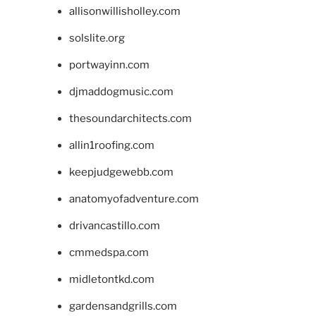
allisonwillisholley.com
solslite.org
portwayinn.com
djmaddogmusic.com
thesoundarchitects.com
allin1roofing.com
keepjudgewebb.com
anatomyofadventure.com
drivancastillo.com
cmmedspa.com
midletontkd.com
gardensandgrills.com