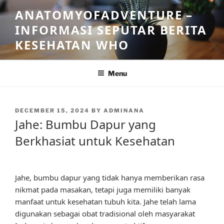
Skip
ANATOMYOFADVENTURE –
to
INFORMASI SEPUTAR BERITA
content
KESEHATAN WHO
Menu
POSTED
DECEMBER 15, 2024
BY
ADMINANA
ON
Jahe: Bumbu Dapur yang
Berkhasiat untuk Kesehatan
Jahe, bumbu dapur yang tidak hanya memberikan rasa
nikmat pada masakan, tetapi juga memiliki banyak
manfaat untuk kesehatan tubuh kita. Jahe telah lama
digunakan sebagai obat tradisional oleh masyarakat