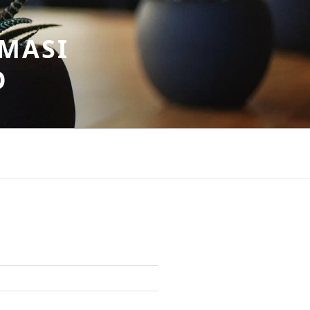
MASI
O