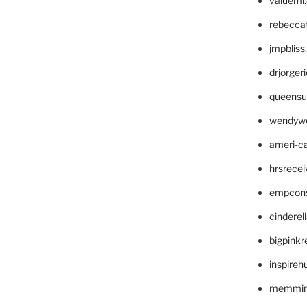
valueml
rebecca
jmpblis
drjorger
queensu
wendyw
ameri-
hrsrece
empcon
cinderel
bigpinkr
inspireh
memming