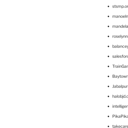
stsmp.o
manoel
mandelae
roselyn
balance
salesfo
TrainG
Baytown
Jabalpu
halobjd
intellig
PikaPik
takecar