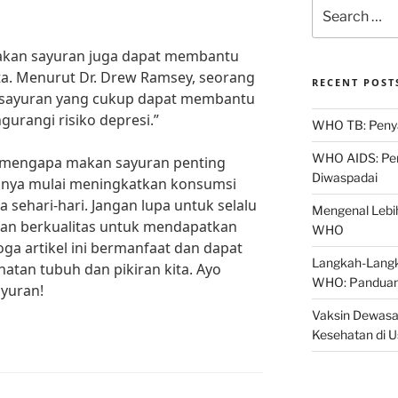
Search
for:
kan sayuran juga dapat membantu
ta. Menurut Dr. Drew Ramsey, seorang
RECENT POST
si sayuran yang cukup dapat membantu
rangi risiko depresi.”
WHO TB: Penyak
WHO AIDS: Pen
 mengapa makan sayuran penting
Diwaspadai
usnya mulai meningkatkan konsumsi
 sehari-hari. Jangan lupa untuk selalu
Mengenal Lebih
dan berkualitas untuk mendapatkan
WHO
a artikel ini bermanfaat dan dapat
Langkah-Langk
tan tubuh dan pikiran kita. Ayo
WHO: Panduan
yuran!
Vaksin Dewasa
Kesehatan di 