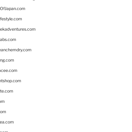
OfJapan.com
ifestyle.com
eekadventures.com
labs.com
leanchemdry.com
ing.com
acee.com
ntshop.com
te.com
om
com
ea.com