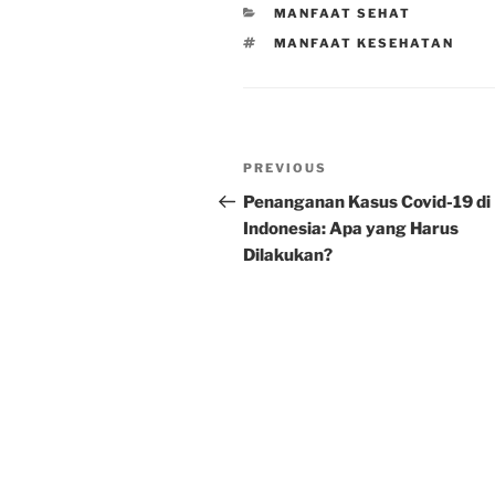
CATEGORIES
MANFAAT SEHAT
TAGS
MANFAAT KESEHATAN
Post
Previous
PREVIOUS
navigation
Post
Penanganan Kasus Covid-19 di
Indonesia: Apa yang Harus
Dilakukan?