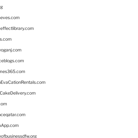
rg
neves.com
ffectlibrary.com
ns.com
yoganj.com
rceblogs.com
ames365.com
EvaCationRentals.com
rCakeDelivery.com
.com
enceqatar.com
aApp.com
eofbusinessdfw.org