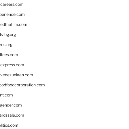
hcareers.com
xperience.com
edthefilm.com
ds-bg.org
ves.org
tees.com
rsexpress.com
venezuelaen.com
oodfoodcorporation.com
nnt.com
gender.com
ardssale.com
litics.com