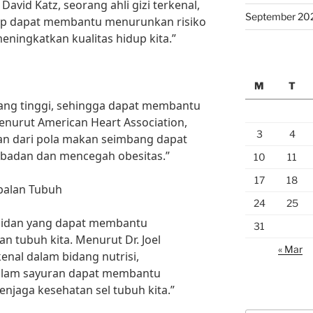
David Katz, seorang ahli gizi terkenal,
September 20
up dapat membantu menurunkan risiko
eningkatkan kualitas hidup kita.”
M
T
ng tinggi, sehingga dapat membantu
enurut American Heart Association,
3
4
an dari pola makan seimbang dapat
badan dan mencegah obesitas.”
10
11
17
18
balan Tubuh
24
25
sidan yang dapat membantu
31
n tubuh kita. Menurut Dr. Joel
« Mar
enal dalam bidang nutrisi,
dalam sayuran dapat membantu
njaga kesehatan sel tubuh kita.”