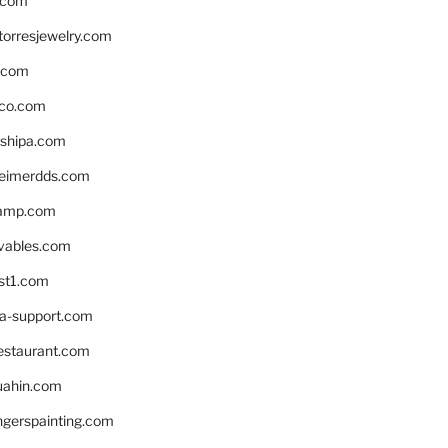
.com
torresjewelry.com
s.com
ico.com
shipa.com
eimerdds.com
camp.com
ivables.com
st1.com
la-support.com
estaurant.com
uahin.com
erspainting.com