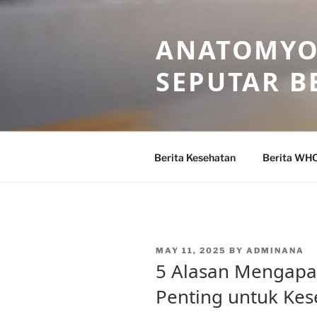
Skip
to
ANATOMYO
content
SEPUTAR B
Berita Kesehatan
Berita WH
POSTED
MAY 11, 2025
BY
ADMINANA
ON
5 Alasan Mengapa
Penting untuk Ke