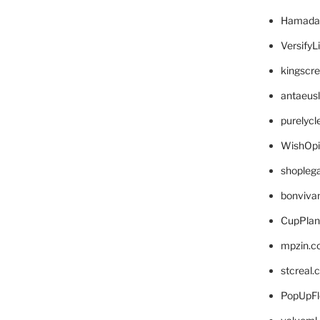
Hamada
VersifyL
kingscr
antaeus
purelyc
WishOp
shopleg
bonviva
CupPlan
mpzin.c
stcreal.
PopUpFl