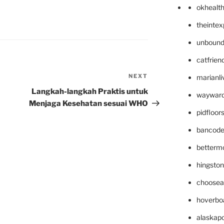
okhealt
theinte
unbound
catfrien
NEXT
Next
marianli
Post
Langkah-langkah Praktis untuk
wayward
Menjaga Kesehatan sesuai WHO
pidfloo
bancode
betterm
hingsto
choosea
hoverbo
alaskapo