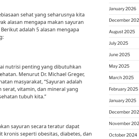
January 2026
iasaan sehat yang seharusnya kita
December 20
nyak alasan mengapa makan sayuran
. Berikut adalah 5 alasan mengapa
August 2025
g:
July 2025
June 2025
May 2025
 nutrisi penting yang dibutuhkan
ehatan. Menurut Dr. Michael Greger,
March 2025
ehatan masyarakat, “Sayuran adalah
 serat, vitamin, dan mineral yang
February 2025
hatan tubuh kita.”
January 2025
December 20
November 20
an sayuran secara teratur dapat
ronis seperti obesitas, diabetes, dan
October 2024