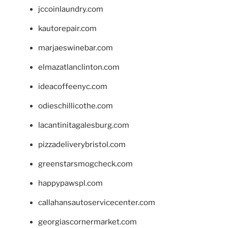
jccoinlaundry.com
kautorepair.com
marjaeswinebar.com
elmazatlanclinton.com
ideacoffeenyc.com
odieschillicothe.com
lacantinitagalesburg.com
pizzadeliverybristol.com
greenstarsmogcheck.com
happypawspl.com
callahansautoservicecenter.com
georgiascornermarket.com