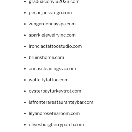
graduacionviu2023.com
pecanjackstogo.com
zengardendayspa.com
sparklejewelryinc.com
ironcladtattoostudio.com
bruinshome.com
annascleaningsvc.com
wolfcitytattoo.com
oysterbayturkeytrot.com
lafronterarestauranteybar.com
lilyandrosetearoom.com
olivesburgberrypatch.com