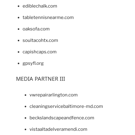
ediblechalk.com
tabletennisnearme.com
oaksofa.com
soultacohtx.com
capishcaps.com
gpsyfl.org
MEDIA PARTNER III
vwrepairarlington.com
cleaningservicebaltimore-md.com
beckslandscapeandfence.com
vistaaltadelveramendi.com