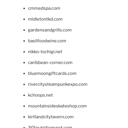
cmmedspa.com
midletontkd.com
gardensandgrills.com
basilfoodwine.com
nikko-tochigi.net
caribbean-corner.com
bluemoongiftcards.com
rivercitysteampunkexpo.com
kchoops.net
mountainsideskateshop.com
kirtlandcitytavern.com
301nutritionspot.com