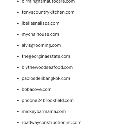
birminghamautocare.com
tonyscountrykitchen.com
jbellasnailspa.com
mychaihouse.com
alvisgrooming.com
thegeorginaestate.com
blythewoodseafood.com
paolosdelibangkok.com
bobacove.com
phoone24brookfield.com
mickeybarmama.com
roadwayconstructioninc.com