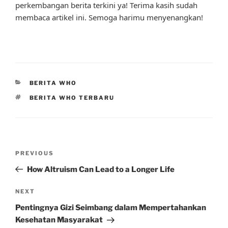
perkembangan berita terkini ya! Terima kasih sudah
membaca artikel ini. Semoga harimu menyenangkan!
CATEGORIES
BERITA WHO
TAGS
BERITA WHO TERBARU
Post
Previous
PREVIOUS
navigation
Post
How Altruism Can Lead to a Longer Life
Next
NEXT
Post
Pentingnya Gizi Seimbang dalam Mempertahankan
Kesehatan Masyarakat