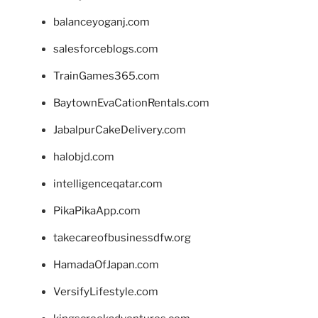
balanceyoganj.com
salesforceblogs.com
TrainGames365.com
BaytownEvaCationRentals.com
JabalpurCakeDelivery.com
halobjd.com
intelligenceqatar.com
PikaPikaApp.com
takecareofbusinessdfw.org
HamadaOfJapan.com
VersifyLifestyle.com