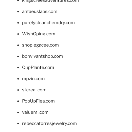
kingscreekadventures.com
antaeuslabs.com
purelycleanchemdry.com
WishOping.com
shoplegacee.com
bonvivantshop.com
CupPlante.com
mpzin.com
stcreal.com
PopUpFlea.com
valueml.com
rebeccatorresjewelry.com