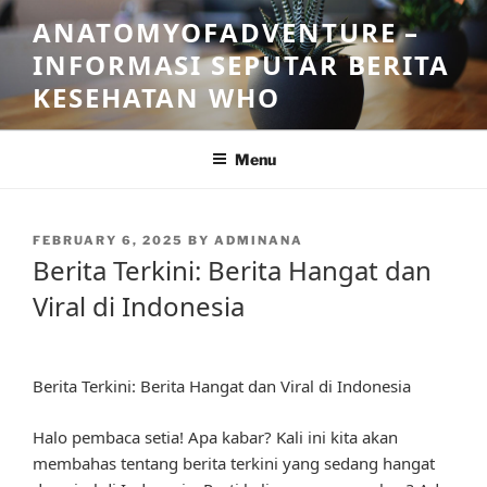
Skip
ANATOMYOFADVENTURE –
to
INFORMASI SEPUTAR BERITA
content
KESEHATAN WHO
Menu
POSTED
FEBRUARY 6, 2025
BY
ADMINANA
ON
Berita Terkini: Berita Hangat dan
Viral di Indonesia
Berita Terkini: Berita Hangat dan Viral di Indonesia
Halo pembaca setia! Apa kabar? Kali ini kita akan
membahas tentang berita terkini yang sedang hangat