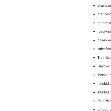
stsmp.o
manoel
mandelae
roselyn
balance
salesfo
TrainG
Baytown
Jabalpu
halobjd
intellig
PikaPik
takecar