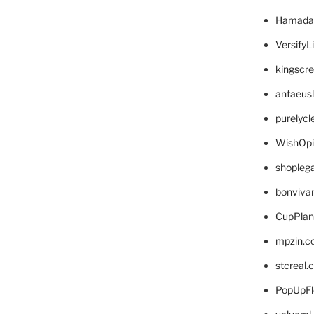
Hamada
VersifyL
kingscr
antaeus
purelyc
WishOp
shopleg
bonviva
CupPlan
mpzin.c
stcreal.
PopUpFl