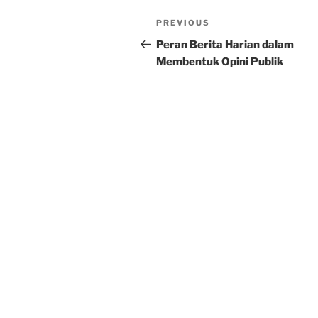
Post
Previous
PREVIOUS
navigation
Post
Peran Berita Harian dalam
Membentuk Opini Publik