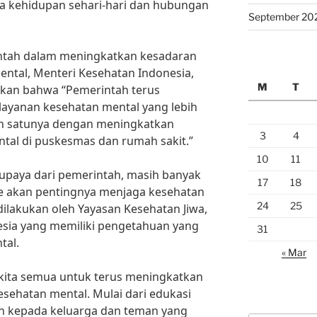
a kehidupan sehari-hari dan hubungan
September 20
ntah dalam meningkatkan kesadaran
ntal, Menteri Kesehatan Indonesia,
M
T
akan bahwa “Pemerintah terus
ayanan kesehatan mental yang lebih
ah satunya dengan meningkatkan
3
4
tal di puskesmas dan rumah sakit.”
10
11
paya dari pemerintah, masih banyak
17
18
e akan pentingnya menjaga kesehatan
24
25
dilakukan oleh Yayasan Kesehatan Jiwa,
sia yang memiliki pengetahuan yang
31
tal.
« Mar
i kita semua untuk terus meningkatkan
sehatan mental. Mulai dari edukasi
n kepada keluarga dan teman yang