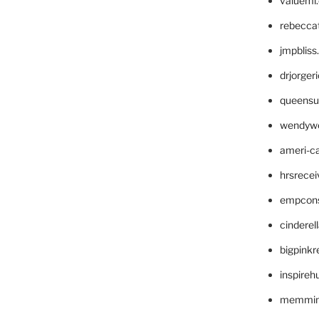
valueml
rebecca
jmpblis
drjorger
queensu
wendyw
ameri-
hrsrece
empcon
cinderel
bigpinkr
inspireh
memming