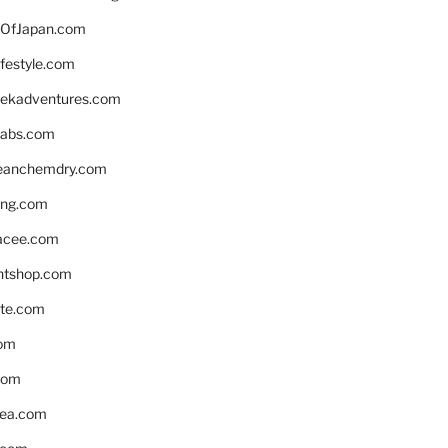
OfJapan.com
ifestyle.com
eekadventures.com
labs.com
leanchemdry.com
ing.com
acee.com
ntshop.com
te.com
om
com
ea.com