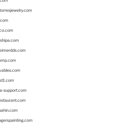
.com
torresjewelry.com
s.com
ico.com
shipa.com
eimerdds.com
camp.com
ivables.com
st1.com
la-support.com
estaurant.com
uahin.com
erspainting.com