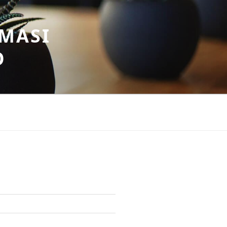
MASI
O