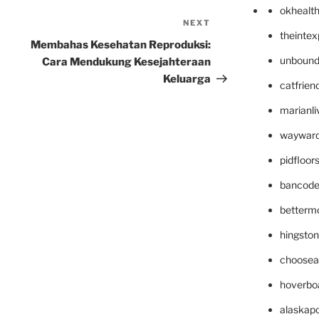
okhealt
NEXT
Next
theinte
Post
Membahas Kesehatan Reproduksi:
unbound
Cara Mendukung Kesejahteraan
Keluarga
catfrien
marianli
wayward
pidfloo
bancode
betterm
hingsto
choosea
hoverbo
alaskapo