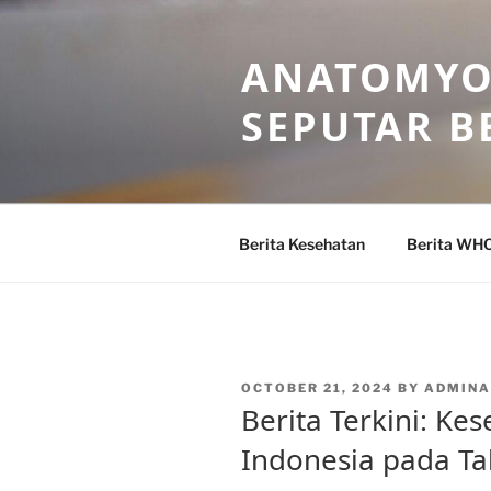
Skip
to
ANATOMYO
content
SEPUTAR B
Berita Kesehatan
Berita WH
POSTED
OCTOBER 21, 2024
BY
ADMIN
ON
Berita Terkini: Ke
Indonesia pada T