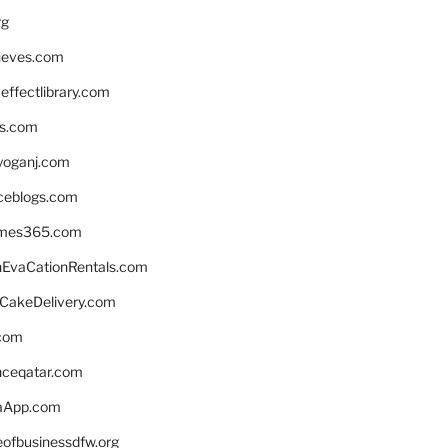
rg
neves.com
ffectlibrary.com
ns.com
yoganj.com
rceblogs.com
ames365.com
EvaCationRentals.com
rCakeDelivery.com
.com
enceqatar.com
aApp.com
eofbusinessdfw.org