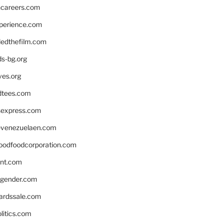
hcareers.com
xperience.com
edthefilm.com
ds-bg.org
ves.org
tees.com
rsexpress.com
venezuelaen.com
oodfoodcorporation.com
nnt.com
gender.com
ardssale.com
litics.com