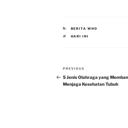
CATEGORIES
BERITA WHO
TAGS
HARI INI
Post
Previous
PREVIOUS
navigation
Post
5 Jenis Olahraga yang Memba
Menjaga Kesehatan Tubuh