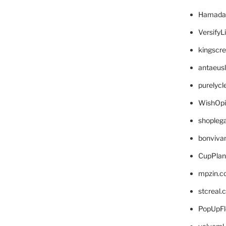
Hamada
VersifyL
kingscr
antaeus
purelyc
WishOp
shopleg
bonviva
CupPlan
mpzin.c
stcreal.
PopUpFl