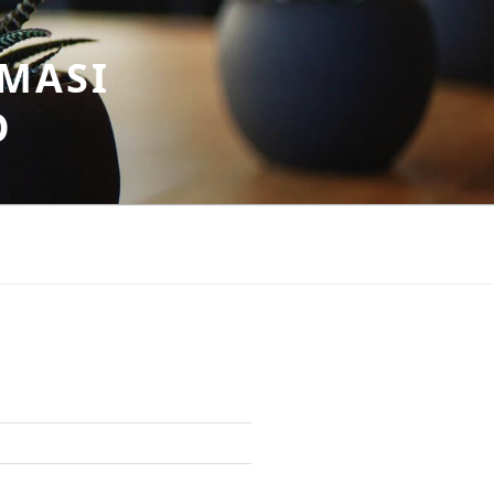
MASI
O