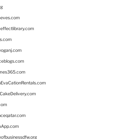
rg
neves.com
ffectlibrary.com
ns.com
yoganj.com
rceblogs.com
ames365.com
EvaCationRentals.com
rCakeDelivery.com
.com
enceqatar.com
aApp.com
eofbusinessdfw.org