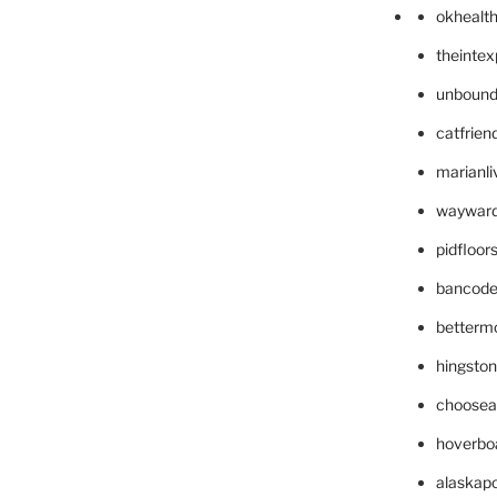
okhealt
theinte
unbound
catfrien
marianli
wayward
pidfloo
bancode
betterm
hingsto
choosea
hoverbo
alaskapo