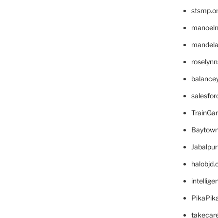
stsmp.o
manoel
mandelae
roselyn
balance
salesfo
TrainG
Baytown
Jabalpu
halobjd
intellig
PikaPik
takecar