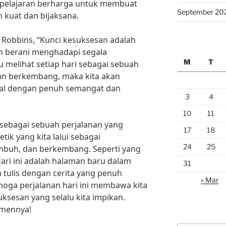
h pelajaran berharga untuk membuat
September 20
h kuat dan bijaksana.
 Robbins, “Kunci kesuksesan adalah
an berani menghadapi segala
M
T
 melihat setiap hari sebagai sebuah
n berkembang, maka kita akan
al dengan penuh semangat dan
3
4
10
11
ni sebagai sebuah perjalanan yang
17
18
tik yang kita lalui sebagai
24
25
umbuh, dan berkembang. Seperti yang
Hari ini adalah halaman baru dalam
31
a tulis dengan cerita yang penuh
« Mar
emoga perjalanan hari ini membawa kita
sesan yang selalu kita impikan.
omennya!