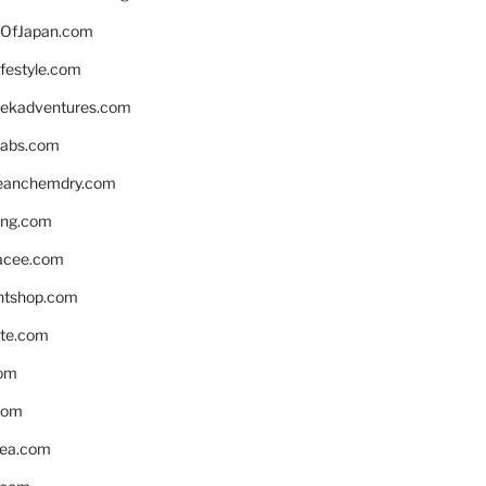
OfJapan.com
ifestyle.com
eekadventures.com
labs.com
leanchemdry.com
ing.com
acee.com
ntshop.com
te.com
om
com
ea.com