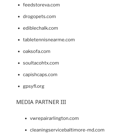
feedstoreva.com
drogopets.com
ediblechalk.com
tabletennisnearme.com
oaksofa.com
soultacohtx.com
capishcaps.com
gpsyfl.org
MEDIA PARTNER III
vwrepairarlington.com
cleaningservicebaltimore-md.com