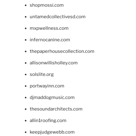
shopmossi.com
untamedcollectivesd.com
mxpwellness.com
infernocanine.com
thepaperhousecollection.com
allisonwillisholley.com
solslite.org
portwayinn.com
djmaddogmusic.com
thesoundarchitects.com
allin1roofing.com
keepjudgewebb.com