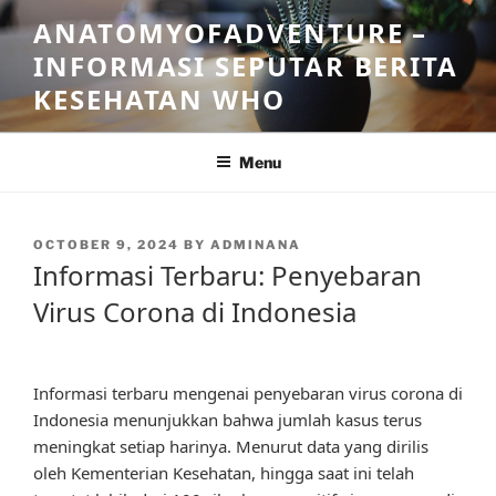
Skip
ANATOMYOFADVENTURE –
to
INFORMASI SEPUTAR BERITA
content
KESEHATAN WHO
Menu
POSTED
OCTOBER 9, 2024
BY
ADMINANA
ON
Informasi Terbaru: Penyebaran
Virus Corona di Indonesia
Informasi terbaru mengenai penyebaran virus corona di
Indonesia menunjukkan bahwa jumlah kasus terus
meningkat setiap harinya. Menurut data yang dirilis
oleh Kementerian Kesehatan, hingga saat ini telah