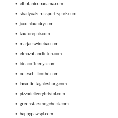
elbotanicopanama.com
shadyoaksrockportrvpark.com
jccoinlaundry.com
kautorepair.com
marjaeswinebar.com
elmazatlanclinton.com
ideacoffeenyc.com
odieschillicothe.com
lacantinitagalesburg.com
pizzadeliverybristol.com
greenstarsmogcheck.com
happypawspl.com