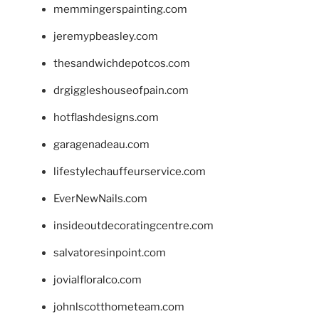
memmingerspainting.com
jeremypbeasley.com
thesandwichdepotcos.com
drgiggleshouseofpain.com
hotflashdesigns.com
garagenadeau.com
lifestylechauffeurservice.com
EverNewNails.com
insideoutdecoratingcentre.com
salvatoresinpoint.com
jovialfloralco.com
johnlscotthometeam.com