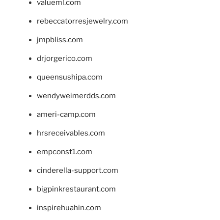
valueml.com
rebeccatorresjewelry.com
jmpbliss.com
drjorgerico.com
queensushipa.com
wendyweimerdds.com
ameri-camp.com
hrsreceivables.com
empconst1.com
cinderella-support.com
bigpinkrestaurant.com
inspirehuahin.com