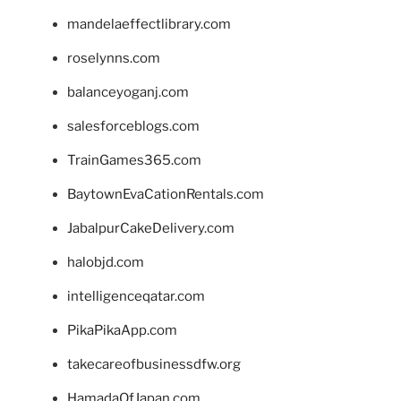
mandelaeffectlibrary.com
roselynns.com
balanceyoganj.com
salesforceblogs.com
TrainGames365.com
BaytownEvaCationRentals.com
JabalpurCakeDelivery.com
halobjd.com
intelligenceqatar.com
PikaPikaApp.com
takecareofbusinessdfw.org
HamadaOfJapan.com