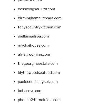
jakehovis.com
bosswingsduluth.com
birminghamautocare.com
tonyscountrykitchen.com
jbellasnailspa.com
mychaihouse.com
alvisgrooming.com
thegeorginaestate.com
blythewoodseafood.com
paolosdelibangkok.com
bobacove.com
phoone24brookfield.com