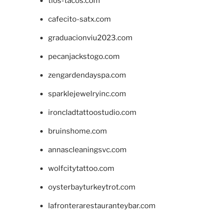
tios-tacos.com
cafecito-satx.com
graduacionviu2023.com
pecanjackstogo.com
zengardendayspa.com
sparklejewelryinc.com
ironcladtattoostudio.com
bruinshome.com
annascleaningsvc.com
wolfcitytattoo.com
oysterbayturkeytrot.com
lafronterarestauranteybar.com