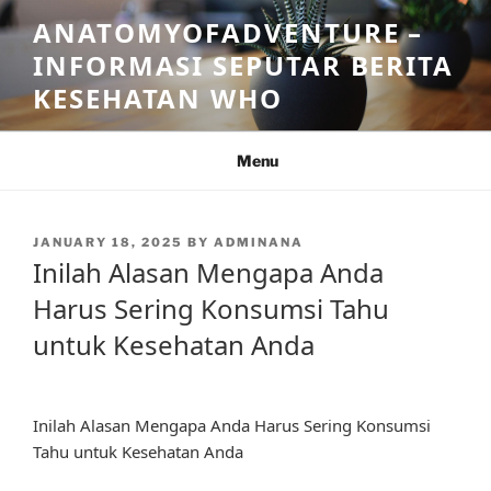
Skip
ANATOMYOFADVENTURE –
to
INFORMASI SEPUTAR BERITA
content
KESEHATAN WHO
Menu
POSTED
JANUARY 18, 2025
BY
ADMINANA
ON
Inilah Alasan Mengapa Anda
Harus Sering Konsumsi Tahu
untuk Kesehatan Anda
Inilah Alasan Mengapa Anda Harus Sering Konsumsi
Tahu untuk Kesehatan Anda