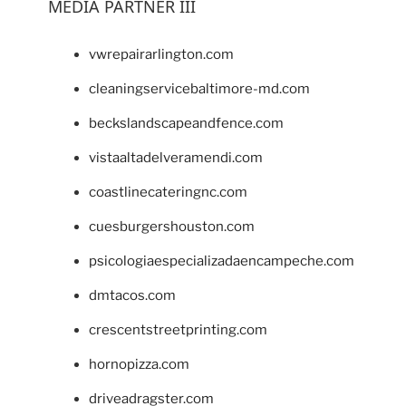
MEDIA PARTNER III
vwrepairarlington.com
cleaningservicebaltimore-md.com
beckslandscapeandfence.com
vistaaltadelveramendi.com
coastlinecateringnc.com
cuesburgershouston.com
psicologiaespecializadaencampeche.com
dmtacos.com
crescentstreetprinting.com
hornopizza.com
driveadragster.com