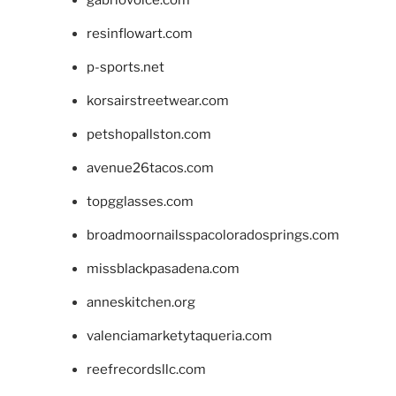
gabriovoice.com
resinflowart.com
p-sports.net
korsairstreetwear.com
petshopallston.com
avenue26tacos.com
topgglasses.com
broadmoornailsspacoloradosprings.com
missblackpasadena.com
anneskitchen.org
valenciamarketytaqueria.com
reefrecordsllc.com