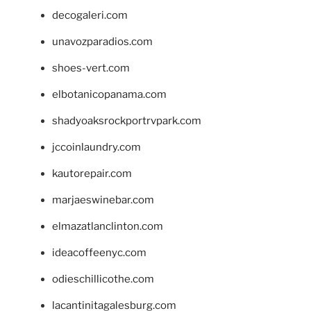
decogaleri.com
unavozparadios.com
shoes-vert.com
elbotanicopanama.com
shadyoaksrockportrvpark.com
jccoinlaundry.com
kautorepair.com
marjaeswinebar.com
elmazatlanclinton.com
ideacoffeenyc.com
odieschillicothe.com
lacantinitagalesburg.com