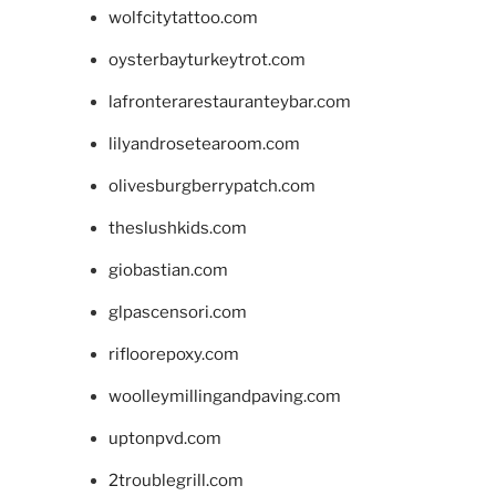
wolfcitytattoo.com
oysterbayturkeytrot.com
lafronterarestauranteybar.com
lilyandrosetearoom.com
olivesburgberrypatch.com
theslushkids.com
giobastian.com
glpascensori.com
rifloorepoxy.com
woolleymillingandpaving.com
uptonpvd.com
2troublegrill.com