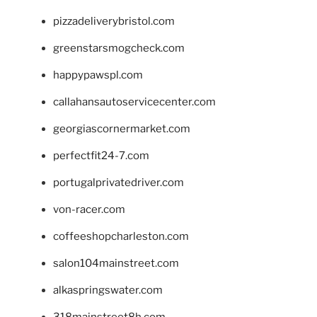
pizzadeliverybristol.com
greenstarsmogcheck.com
happypawspl.com
callahansautoservicecenter.com
georgiascornermarket.com
perfectfit24-7.com
portugalprivatedriver.com
von-racer.com
coffeeshopcharleston.com
salon104mainstreet.com
alkaspringswater.com
318mainstreet8h.com