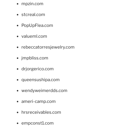
mpzin.com
stcreal.com
PopUpFlea.com
valueml.com
rebeccatorresjewelry.com
jmpbliss.com
drjorgerico.com
queensushipa.com
wendyweimerdds.com
ameri-camp.com
hrsreceivables.com
empconst1.com