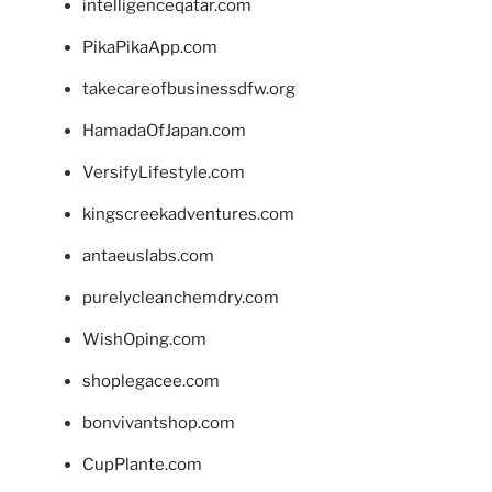
intelligenceqatar.com
PikaPikaApp.com
takecareofbusinessdfw.org
HamadaOfJapan.com
VersifyLifestyle.com
kingscreekadventures.com
antaeuslabs.com
purelycleanchemdry.com
WishOping.com
shoplegacee.com
bonvivantshop.com
CupPlante.com