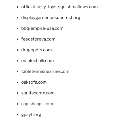
official-kelly-toys-squishmallows.com
displaygardenonsuncrest.org
bbq-empire-usa.com
feedstoreva.com
drogopets.com
ediblechalk.com
tabletennisnearme.com
oaksofa.com
soultacohtx.com
capishcaps.com
gpsyfl.org