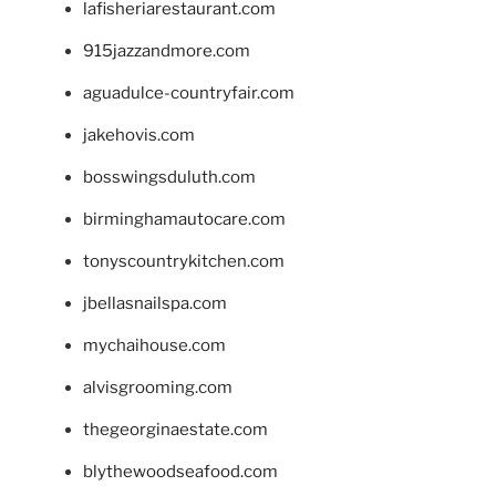
lafisheriarestaurant.com
915jazzandmore.com
aguadulce-countryfair.com
jakehovis.com
bosswingsduluth.com
birminghamautocare.com
tonyscountrykitchen.com
jbellasnailspa.com
mychaihouse.com
alvisgrooming.com
thegeorginaestate.com
blythewoodseafood.com