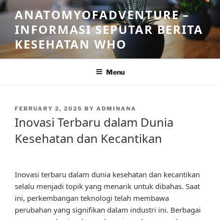
Skip
ANATOMYOFADVENTURE –
to
INFORMASI SEPUTAR BERITA
content
KESEHATAN WHO
Menu
POSTED
FEBRUARY 2, 2025
BY
ADMINANA
ON
Inovasi Terbaru dalam Dunia
Kesehatan dan Kecantikan
Inovasi terbaru dalam dunia kesehatan dan kecantikan
selalu menjadi topik yang menarik untuk dibahas. Saat
ini, perkembangan teknologi telah membawa
perubahan yang signifikan dalam industri ini. Berbagai