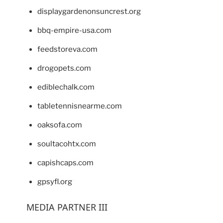
displaygardenonsuncrest.org
bbq-empire-usa.com
feedstoreva.com
drogopets.com
ediblechalk.com
tabletennisnearme.com
oaksofa.com
soultacohtx.com
capishcaps.com
gpsyfl.org
MEDIA PARTNER III