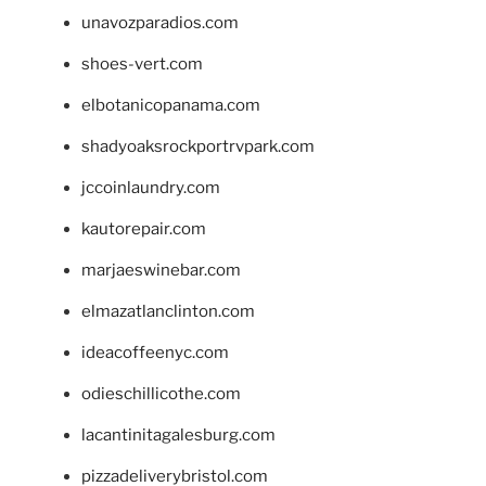
unavozparadios.com
shoes-vert.com
elbotanicopanama.com
shadyoaksrockportrvpark.com
jccoinlaundry.com
kautorepair.com
marjaeswinebar.com
elmazatlanclinton.com
ideacoffeenyc.com
odieschillicothe.com
lacantinitagalesburg.com
pizzadeliverybristol.com