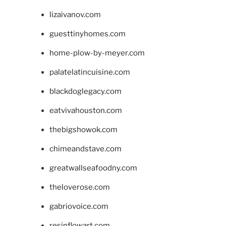
lizaivanov.com
guesttinyhomes.com
home-plow-by-meyer.com
palatelatincuisine.com
blackdoglegacy.com
eatvivahouston.com
thebigshowok.com
chimeandstave.com
greatwallseafoodny.com
theloverose.com
gabriovoice.com
resinflowart.com