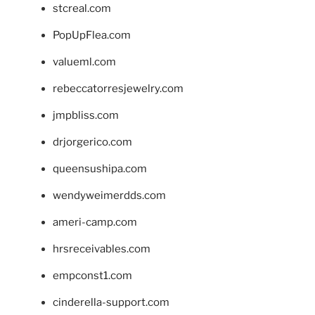
stcreal.com
PopUpFlea.com
valueml.com
rebeccatorresjewelry.com
jmpbliss.com
drjorgerico.com
queensushipa.com
wendyweimerdds.com
ameri-camp.com
hrsreceivables.com
empconst1.com
cinderella-support.com