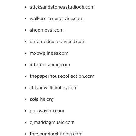
sticksandstonesstudiooh.com
walkers-treeservice.com
shopmossi.com
untamedcollectivesd.com
mxpwellness.com
infernocanine.com
thepaperhousecollection.com
allisonwillisholley.com
solslite.org
portwayinn.com
djmaddogmusic.com
thesoundarchitects.com