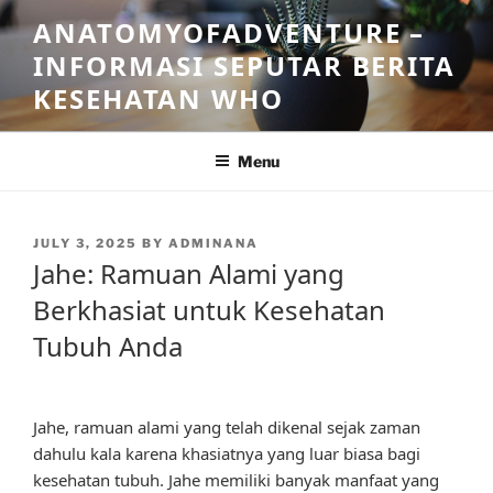
Skip
ANATOMYOFADVENTURE –
to
INFORMASI SEPUTAR BERITA
content
KESEHATAN WHO
Menu
POSTED
JULY 3, 2025
BY
ADMINANA
ON
Jahe: Ramuan Alami yang
Berkhasiat untuk Kesehatan
Tubuh Anda
Jahe, ramuan alami yang telah dikenal sejak zaman
dahulu kala karena khasiatnya yang luar biasa bagi
kesehatan tubuh. Jahe memiliki banyak manfaat yang