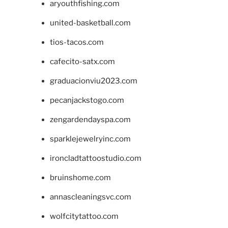
aryouthfishing.com
united-basketball.com
tios-tacos.com
cafecito-satx.com
graduacionviu2023.com
pecanjackstogo.com
zengardendayspa.com
sparklejewelryinc.com
ironcladtattoostudio.com
bruinshome.com
annascleaningsvc.com
wolfcitytattoo.com