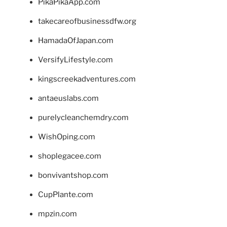
PikaPikaApp.com
takecareofbusinessdfw.org
HamadaOfJapan.com
VersifyLifestyle.com
kingscreekadventures.com
antaeuslabs.com
purelycleanchemdry.com
WishOping.com
shoplegacee.com
bonvivantshop.com
CupPlante.com
mpzin.com