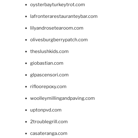
oysterbayturkeytrot.com
lafronterarestauranteybar.com
lilyandrosetearoom.com
olivesburgberrypatch.com
theslushkids.com
giobastian.com
glpascensori.com
rifloorepoxy.com
woolleymillingandpaving.com
uptonpvd.com
2troublegrill.com
casateranga.com