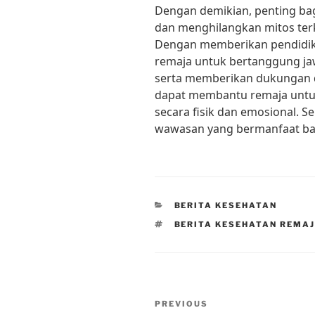
Dengan demikian, penting ba
dan menghilangkan mitos terk
Dengan memberikan pendidik
remaja untuk bertanggung ja
serta memberikan dukungan 
dapat membantu remaja untuk
secara fisik dan emosional. S
wawasan yang bermanfaat bag
CATEGORIES
BERITA KESEHATAN
TAGS
BERITA KESEHATAN REMA
Post
Previous
PREVIOUS