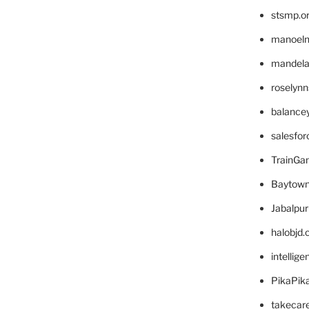
stsmp.o
manoel
mandelae
roselyn
balance
salesfo
TrainG
Baytown
Jabalpu
halobjd
intellig
PikaPik
takecar