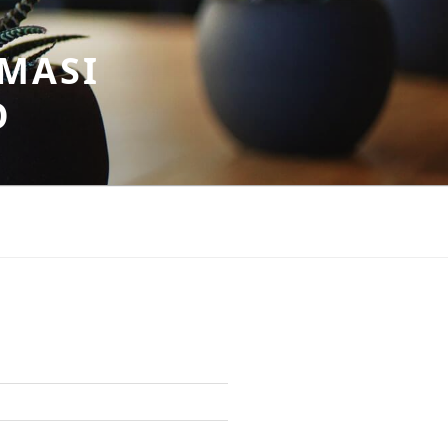
MASI
O