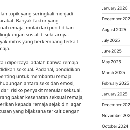
January 2026
lah topik yang seringkali menjadi
December 20
rakat. Banyak faktor yang
al remaja, mulai dari pendidikan
August 2025
lingkungan sosial di sekitarnya.
July 2025
ak mitos yang berkembang terkait
maja.
June 2025
May 2025
kali dipercayai adalah bahwa remaja
idikan seksual. Padahal, pendidikan
March 2025
 penting untuk membantu remaja
hubungan antara seks dan emosi,
February 2025
dari risiko penyakit menular seksual.
January 2025
orang pakar kesehatan seksual remaja,
erikan kepada remaja sejak dini agar
December 20
san yang bijaksana terkait dengan
November 20
October 2024