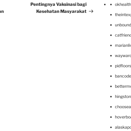
Post
Pentingnya Vaksinasi bagi
okhealt
an
Kesehatan Masyarakat
theinte
unbound
catfrien
marianli
wayward
pidfloo
bancode
betterm
hingsto
choosea
hoverbo
alaskapo