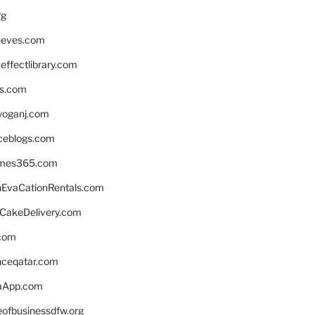
rg
neves.com
ffectlibrary.com
ns.com
yoganj.com
rceblogs.com
ames365.com
EvaCationRentals.com
rCakeDelivery.com
.com
enceqatar.com
aApp.com
eofbusinessdfw.org