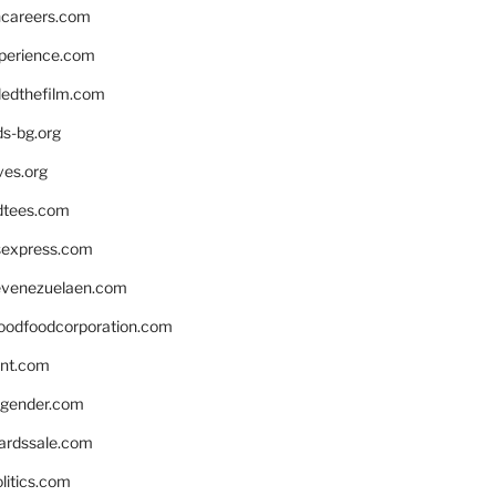
hcareers.com
xperience.com
edthefilm.com
ds-bg.org
ves.org
tees.com
rsexpress.com
venezuelaen.com
oodfoodcorporation.com
nnt.com
gender.com
ardssale.com
litics.com