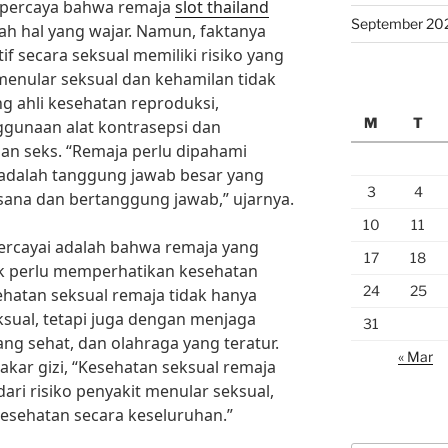
g percaya bahwa remaja
slot thailand
September 20
lah hal yang wajar. Namun, faktanya
f secara seksual memiliki risiko yang
 menular seksual dan kehamilan tidak
ng ahli kesehatan reproduksi,
M
T
gunaan alat kontrasepsi dan
an seks. “Remaja perlu dipahami
adalah tanggung jawab besar yang
3
4
sana dan bertanggung jawab,” ujarnya.
10
11
ipercayai adalah bahwa remaja yang
17
18
dak perlu memperhatikan kesehatan
24
25
ehatan seksual remaja tidak hanya
ksual, tetapi juga dengan menjaga
31
ang sehat, dan olahraga yang teratur.
« Mar
akar gizi, “Kesehatan seksual remaja
ri risiko penyakit menular seksual,
kesehatan secara keseluruhan.”