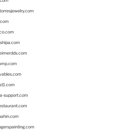
.com
torresjewelry.com
s.com
ico.com
shipa.com
eimerdds.com
camp.com
ivables.com
st1.com
la-support.com
estaurant.com
uahin.com
erspainting.com