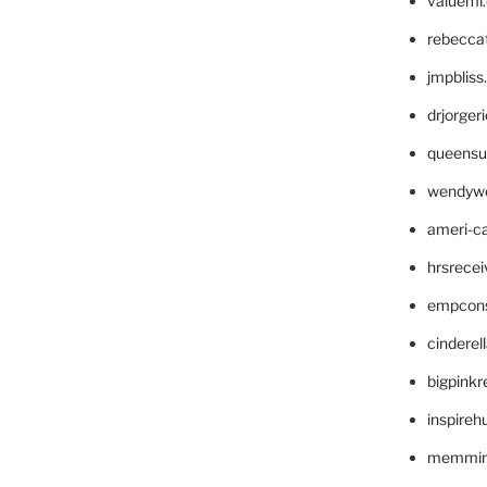
valueml
rebecca
jmpblis
drjorger
queensu
wendyw
ameri-
hrsrece
empcon
cinderel
bigpinkr
inspireh
memming