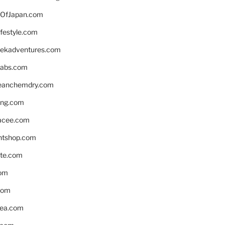
OfJapan.com
ifestyle.com
eekadventures.com
labs.com
leanchemdry.com
ing.com
acee.com
ntshop.com
te.com
om
com
ea.com