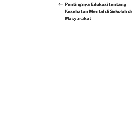
navigation
Post
Pentingnya Edukasi tentang
Kesehatan Mental di Sekolah d
Masyarakat