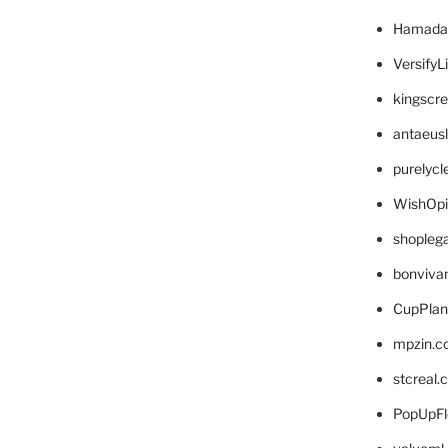
Hamada
VersifyL
kingscr
antaeus
purelyc
WishOp
shopleg
bonviva
CupPlan
mpzin.c
stcreal.
PopUpFl