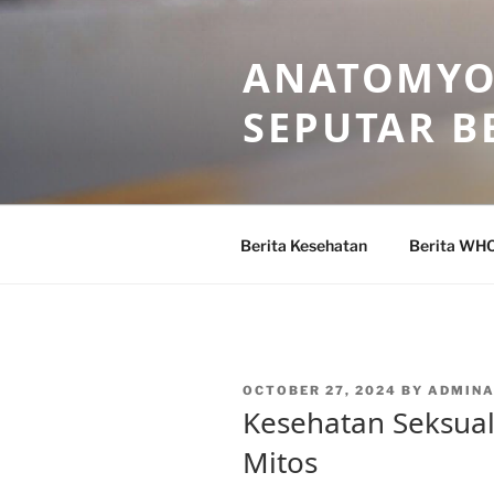
Skip
to
ANATOMYO
content
SEPUTAR B
Berita Kesehatan
Berita WH
POSTED
OCTOBER 27, 2024
BY
ADMIN
ON
Kesehatan Seksual
Mitos