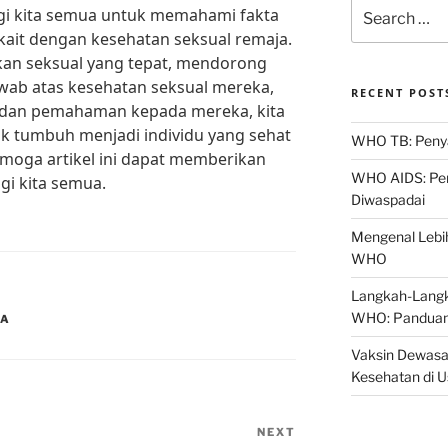
Search
gi kita semua untuk memahami fakta
for:
ait dengan kesehatan seksual remaja.
an seksual yang tepat, mendorong
wab atas kesehatan seksual mereka,
RECENT POST
dan pemahaman kepada mereka, kita
 tumbuh menjadi individu yang sehat
WHO TB: Penyak
emoga artikel ini dapat memberikan
WHO AIDS: Pen
i kita semua.
Diwaspadai
Mengenal Lebih
WHO
Langkah-Langk
WHO: Panduan
JA
Vaksin Dewasa
Kesehatan di 
NEXT
Next