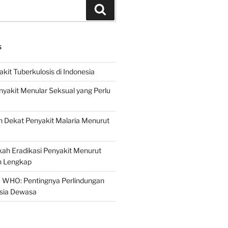
Search
S
it Tuberkulosis di Indonesia
yakit Menular Seksual yang Perlu
 Dekat Penyakit Malaria Menurut
ah Eradikasi Penyakit Menurut
 Lengkap
 WHO: Pentingnya Perlindungan
Usia Dewasa