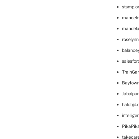
stsmp.o
manoel
mandelae
roselyn
balance
salesfo
TrainG
Baytown
Jabalpu
halobjd
intellig
PikaPik
takecar