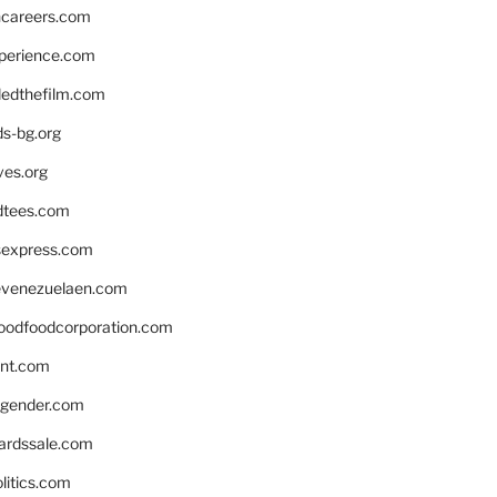
hcareers.com
xperience.com
edthefilm.com
ds-bg.org
ves.org
tees.com
rsexpress.com
venezuelaen.com
oodfoodcorporation.com
nnt.com
gender.com
ardssale.com
litics.com