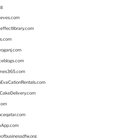
rg
neves.com
ffectlibrary.com
ns.com
yoganj.com
rceblogs.com
ames365.com
EvaCationRentals.com
rCakeDelivery.com
.com
enceqatar.com
aApp.com
eofbusinessdfw.org