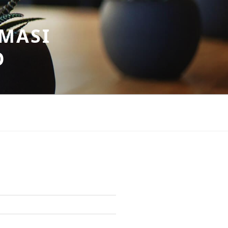
MASI
O