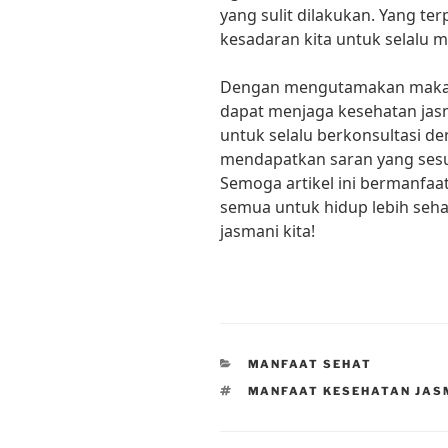
yang sulit dilakukan. Yang te
kesadaran kita untuk selalu m
Dengan mengutamakan makanan 
dapat menjaga kesehatan jasm
untuk selalu berkonsultasi de
mendapatkan saran yang sesu
Semoga artikel ini bermanfaat
semua untuk hidup lebih seha
jasmani kita!
CATEGORIES
MANFAAT SEHAT
TAGS
MANFAAT KESEHATAN JAS