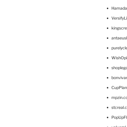
Hamada
VersifyL
kingscr
antaeus
purelyc
WishOp
shopleg
bonviva
CupPlan
mpzin.c
stcreal.
PopUpFl