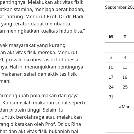
h pentingnya. Melakukan aktivitas fisik
September 20
atkan stamina, menjaga berat badan,
t jantung. Menurut Prof. Dr. dr. Hadi
sik yang teratur dapat membantu
n meningkatkan kualitas hidup kita.”
M
T
yak masyarakat yang kurang
 aktivitas fisik mereka. Menurut
3
4
, prevalensi obesitas di Indonesia
nya. Hal ini menunjukkan pentingnya
10
11
makanan sehat dan aktivitas fisik
17
18
mani.
24
25
ulai mengubah pola makan dan gaya
31
at. Konsumsilah makanan sehat seperti
« Mar
n protein tinggi. Selain itu,
i untuk berolahraga atau melakukan
 yang dikatakan oleh Prof. Dr. dr. Rina
at dan aktivitas fisik bukanlah hal