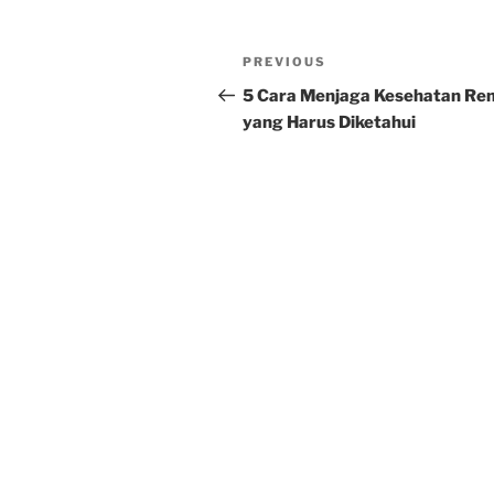
Post
Previous
PREVIOUS
navigation
Post
5 Cara Menjaga Kesehatan Re
yang Harus Diketahui