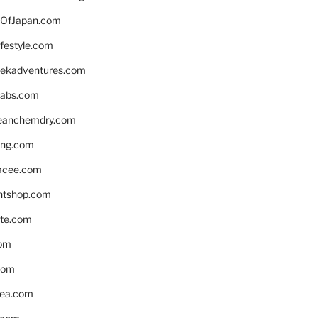
OfJapan.com
ifestyle.com
eekadventures.com
labs.com
leanchemdry.com
ing.com
acee.com
ntshop.com
te.com
om
com
ea.com