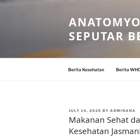
Skip
to
ANATOMYO
content
SEPUTAR B
Berita Kesehatan
Berita WH
POSTED
JULY 14, 2025
BY
ADMINANA
ON
Makanan Sehat dan 
Kesehatan Jasman