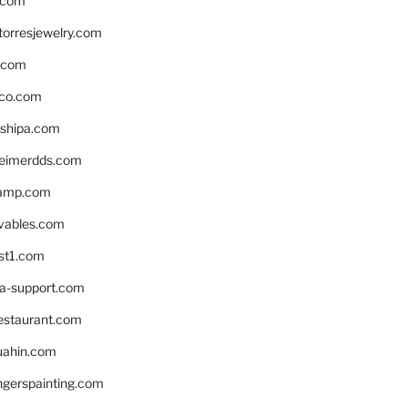
.com
torresjewelry.com
s.com
ico.com
shipa.com
eimerdds.com
camp.com
ivables.com
st1.com
la-support.com
estaurant.com
uahin.com
erspainting.com