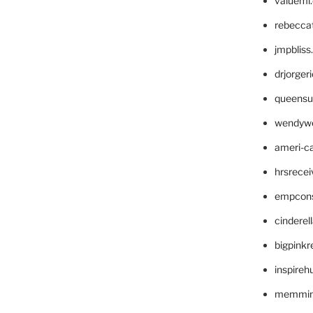
valueml
rebecca
jmpblis
drjorger
queensu
wendyw
ameri-
hrsrece
empcon
cinderel
bigpinkr
inspireh
memming