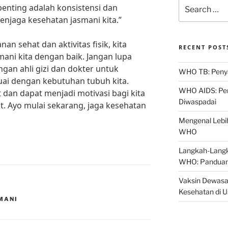
Search
rpenting adalah konsistensi dan
for:
enjaga kesehatan jasmani kita.”
sehat dan aktivitas fisik, kita
RECENT POST
ani kita dengan baik. Jangan lupa
ngan ahli gizi dan dokter untuk
WHO TB: Penyak
ai dengan kebutuhan tubuh kita.
WHO AIDS: Pen
 dan dapat menjadi motivasi bagi kita
Diwaspadai
t. Ayo mulai sekarang, jaga kesehatan
Mengenal Lebih
WHO
Langkah-Langk
WHO: Panduan
Vaksin Dewasa
Kesehatan di 
MANI