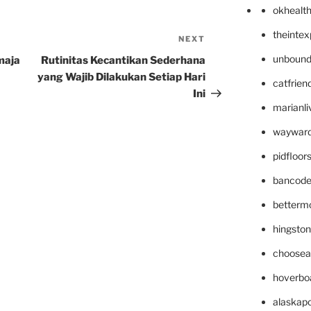
okhealt
theinte
NEXT
Next
Post
unbound
maja
Rutinitas Kecantikan Sederhana
yang Wajib Dilakukan Setiap Hari
catfrien
Ini
marianli
wayward
pidfloo
bancode
betterm
hingsto
choosea
hoverbo
alaskapo