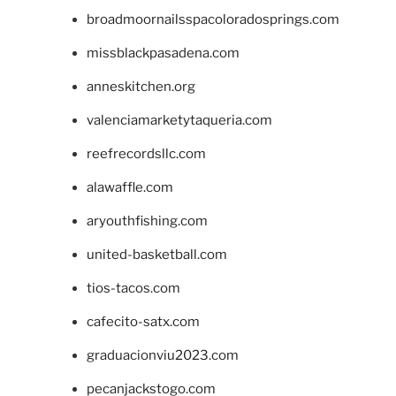
broadmoornailsspacoloradosprings.com
missblackpasadena.com
anneskitchen.org
valenciamarketytaqueria.com
reefrecordsllc.com
alawaffle.com
aryouthfishing.com
united-basketball.com
tios-tacos.com
cafecito-satx.com
graduacionviu2023.com
pecanjackstogo.com