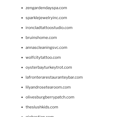
zengardendayspa.com
sparklejewelryinc.com
ironcladtattoostudio.com
bruinshome.com
annascleaningsvc.com
wolfcitytattoo.com
oysterbayturkeytrot.com
lafronterarestauranteybar.com
lilyandrosetearoom.com
olivesburgberrypatch.com
theslushkids.com