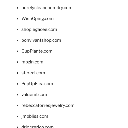
purelycleanchemdry.com
WishOping.com
shoplegacee.com
bonvivantshop.com
CupPlante.com
mpzin.com
stcreal.com
PopUpFlea.com
valueml.com
rebeccatorresjewelry.com
jmpbliss.com
drjorgerico.com