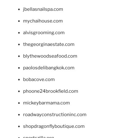
jbellasnailspa.com
mychaihouse.com
alvisgrooming.com
thegeorginaestate.com
blythewoodseafood.com
paolosdelibangkok.com
bobacove.com
phoone24brookfield.com
mickeybarmama.com
roadwayconstructioninc.com
shopdragonflyboutique.com
sportszilla.org