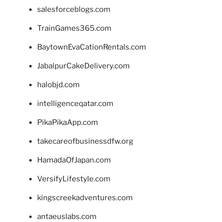
salesforceblogs.com
TrainGames365.com
BaytownEvaCationRentals.com
JabalpurCakeDelivery.com
halobjd.com
intelligenceqatar.com
PikaPikaApp.com
takecareofbusinessdfw.org
HamadaOfJapan.com
VersifyLifestyle.com
kingscreekadventures.com
antaeuslabs.com