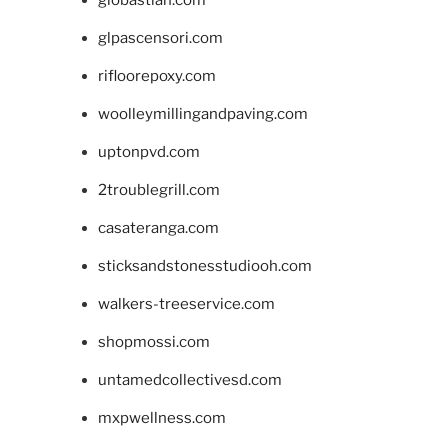
giobastian.com
glpascensori.com
rifloorepoxy.com
woolleymillingandpaving.com
uptonpvd.com
2troublegrill.com
casateranga.com
sticksandstonesstudiooh.com
walkers-treeservice.com
shopmossi.com
untamedcollectivesd.com
mxpwellness.com