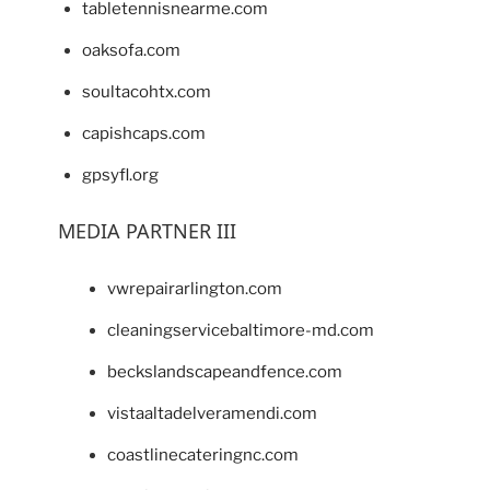
tabletennisnearme.com
oaksofa.com
soultacohtx.com
capishcaps.com
gpsyfl.org
MEDIA PARTNER III
vwrepairarlington.com
cleaningservicebaltimore-md.com
beckslandscapeandfence.com
vistaaltadelveramendi.com
coastlinecateringnc.com