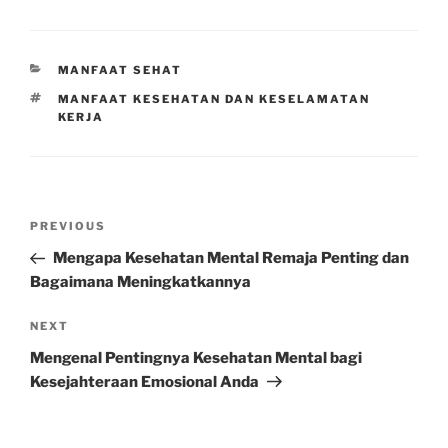
CATEGORIES
MANFAAT SEHAT
TAGS
MANFAAT KESEHATAN DAN KESELAMATAN
KERJA
Post
Previous
PREVIOUS
navigation
Post
Mengapa Kesehatan Mental Remaja Penting dan
Bagaimana Meningkatkannya
Next
NEXT
Post
Mengenal Pentingnya Kesehatan Mental bagi
Kesejahteraan Emosional Anda