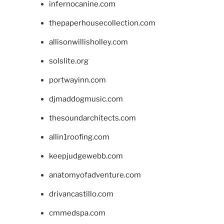
infernocanine.com
thepaperhousecollection.com
allisonwillisholley.com
solslite.org
portwayinn.com
djmaddogmusic.com
thesoundarchitects.com
allin1roofing.com
keepjudgewebb.com
anatomyofadventure.com
drivancastillo.com
cmmedspa.com