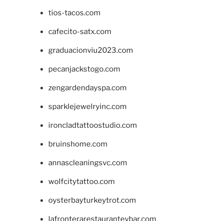
tios-tacos.com
cafecito-satx.com
graduacionviu2023.com
pecanjackstogo.com
zengardendayspa.com
sparklejewelryinc.com
ironcladtattoostudio.com
bruinshome.com
annascleaningsvc.com
wolfcitytattoo.com
oysterbayturkeytrot.com
lafronterarestauranteybar.com