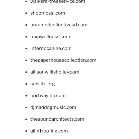
walkers-treeservice.com
shopmossi.com
untamedcollectivesd.com
mxpwellness.com
infernocanine.com
thepaperhousecollection.com
allisonwillisholley.com
solslite.org
portwayinn.com
djmaddogmusic.com
thesoundarchitects.com
allin1roofing.com