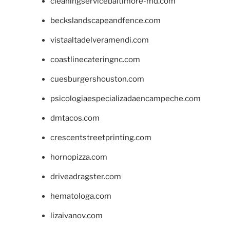
cleaningservicebaltimore-md.com
beckslandscapeandfence.com
vistaaltadelveramendi.com
coastlinecateringnc.com
cuesburgershouston.com
psicologiaespecializadaencampeche.com
dmtacos.com
crescentstreetprinting.com
hornopizza.com
driveadragster.com
hematologa.com
lizaivanov.com