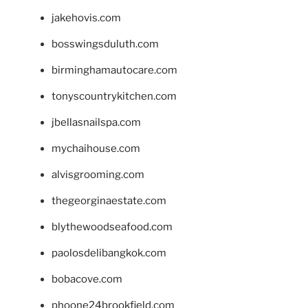
jakehovis.com
bosswingsduluth.com
birminghamautocare.com
tonyscountrykitchen.com
jbellasnailspa.com
mychaihouse.com
alvisgrooming.com
thegeorginaestate.com
blythewoodseafood.com
paolosdelibangkok.com
bobacove.com
phoone24brookfield.com