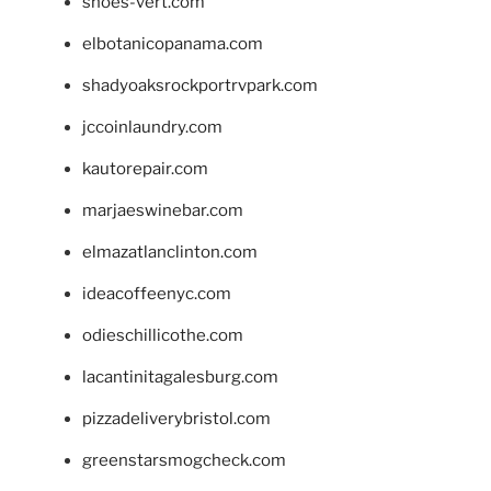
shoes-vert.com
elbotanicopanama.com
shadyoaksrockportrvpark.com
jccoinlaundry.com
kautorepair.com
marjaeswinebar.com
elmazatlanclinton.com
ideacoffeenyc.com
odieschillicothe.com
lacantinitagalesburg.com
pizzadeliverybristol.com
greenstarsmogcheck.com