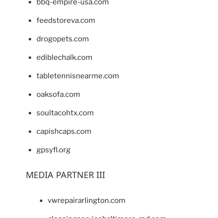
bbq-empire-usa.com
feedstoreva.com
drogopets.com
ediblechalk.com
tabletennisnearme.com
oaksofa.com
soultacohtx.com
capishcaps.com
gpsyfl.org
MEDIA PARTNER III
vwrepairarlington.com