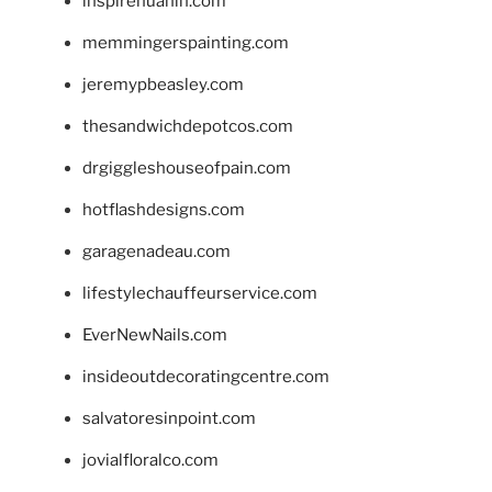
inspirehuahin.com
memmingerspainting.com
jeremypbeasley.com
thesandwichdepotcos.com
drgiggleshouseofpain.com
hotflashdesigns.com
garagenadeau.com
lifestylechauffeurservice.com
EverNewNails.com
insideoutdecoratingcentre.com
salvatoresinpoint.com
jovialfloralco.com