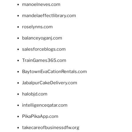
manoelneves.com
mandelaeffectlibrary.com
roselynns.com
balanceyoganj.com
salesforceblogs.com
TrainGames365.com
BaytownEvaCationRentals.com
JabalpurCakeDelivery.com
halobjd.com
intelligenceqatar.com
PikaPikaApp.com
takecareofbusinessdfw.org