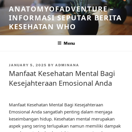
Skip
ANATOMYOFADVENTURE –
to
INFORMASI SEPUTAR BERITA
content
KESEHATAN WHO
Menu
POSTED
JANUARY 5, 2025
BY
ADMINANA
ON
Manfaat Kesehatan Mental Bagi
Kesejahteraan Emosional Anda
Manfaat Kesehatan Mental Bagi Kesejahteraan
Emosional Anda sangatlah penting dalam menjaga
keseimbangan hidup. Kesehatan mental merupakan
aspek yang sering terlupakan namun memiliki dampak