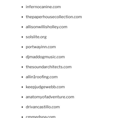
infernocanine.com
thepaperhousecollection.com
allisonwillisholley.com
solslite.org
portwayinn.com
djmaddogmusic.com
thesoundarchitects.com
allin1roofing.com
keepjudgewebb.com
anatomyofadventure.com
drivancastillo.com
cmmedspa.com