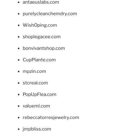
antaeuslabs.com
purelycleanchemdry.com
WishOping.com
shoplegacee.com
bonvivantshop.com
CupPlante.com
mpzin.com
stcreal.com
PopUpFlea.com
valueml.com
rebeccatorresjewelry.com
jmpbliss.com