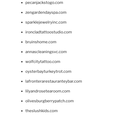
pecanjackstogo.com
zengardendayspa.com
sparklejewelryinc.com
ironcladtattoostudio.com
bruinshome.com
annascleaningsvc.com
wolfcitytattoo.com
oysterbayturkeytrot.com
lafronterarestauranteybar.com
lilyandrosetearoom.com
olivesburgberrypatch.com
theslushkids.com