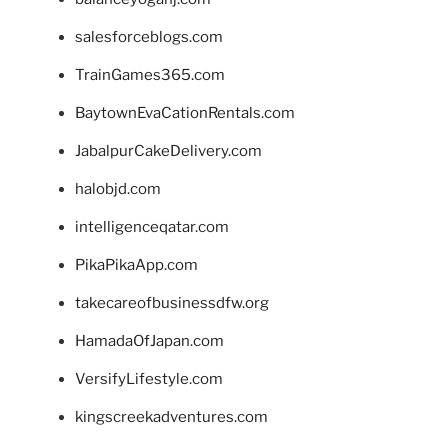
salesforceblogs.com
TrainGames365.com
BaytownEvaCationRentals.com
JabalpurCakeDelivery.com
halobjd.com
intelligenceqatar.com
PikaPikaApp.com
takecareofbusinessdfw.org
HamadaOfJapan.com
VersifyLifestyle.com
kingscreekadventures.com