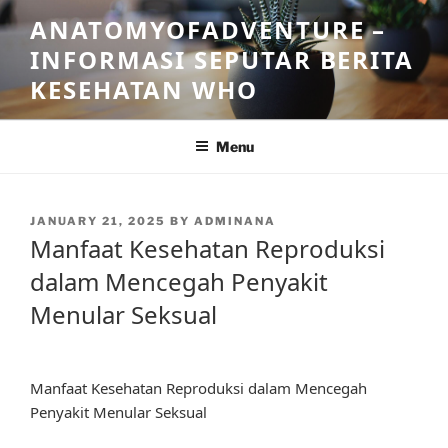
Skip
ANATOMYOFADVENTURE –
to
INFORMASI SEPUTAR BERITA
content
KESEHATAN WHO
Menu
POSTED
JANUARY 21, 2025
BY
ADMINANA
ON
Manfaat Kesehatan Reproduksi
dalam Mencegah Penyakit
Menular Seksual
Manfaat Kesehatan Reproduksi dalam Mencegah
Penyakit Menular Seksual