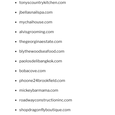
tonyscountrykitchen.com
jbellasnailspa.com
mychaihouse.com
alvisgrooming.com
thegeorginaestate.com
blythewoodseafood.com
paolosdelibangkok.com
bobacove.com
phoone24brookfield.com
mickeybarmama.com
roadwayconstructioninc.com
shopdragonflyboutique.com