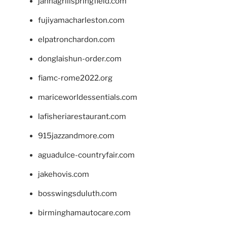
jannagrillspringfield.com
fujiyamacharleston.com
elpatronchardon.com
donglaishun-order.com
fiamc-rome2022.org
mariceworldessentials.com
lafisheriarestaurant.com
915jazzandmore.com
aguadulce-countryfair.com
jakehovis.com
bosswingsduluth.com
birminghamautocare.com