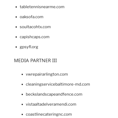
tabletennisnearme.com
oaksofa.com
soultacohtx.com
capishcaps.com
gpsyfl.org
MEDIA PARTNER III
vwrepairarlington.com
cleaningservicebaltimore-md.com
beckslandscapeandfence.com
vistaaltadelveramendi.com
coastlinecateringnc.com