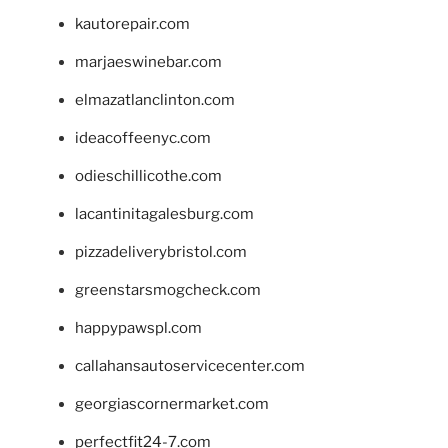
kautorepair.com
marjaeswinebar.com
elmazatlanclinton.com
ideacoffeenyc.com
odieschillicothe.com
lacantinitagalesburg.com
pizzadeliverybristol.com
greenstarsmogcheck.com
happypawspl.com
callahansautoservicecenter.com
georgiascornermarket.com
perfectfit24-7.com