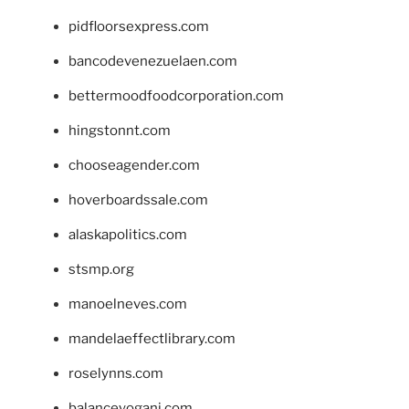
pidfloorsexpress.com
bancodevenezuelaen.com
bettermoodfoodcorporation.com
hingstonnt.com
chooseagender.com
hoverboardssale.com
alaskapolitics.com
stsmp.org
manoelneves.com
mandelaeffectlibrary.com
roselynns.com
balanceyoganj.com