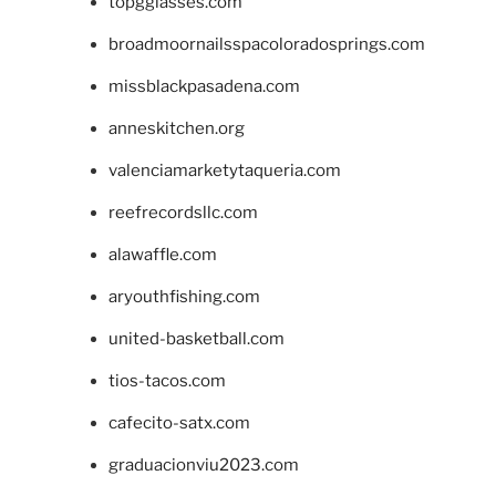
topgglasses.com
broadmoornailsspacoloradosprings.com
missblackpasadena.com
anneskitchen.org
valenciamarketytaqueria.com
reefrecordsllc.com
alawaffle.com
aryouthfishing.com
united-basketball.com
tios-tacos.com
cafecito-satx.com
graduacionviu2023.com