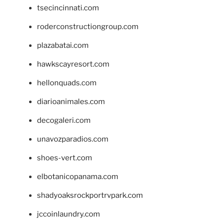
tsecincinnati.com
roderconstructiongroup.com
plazabatai.com
hawkscayresort.com
hellonquads.com
diarioanimales.com
decogaleri.com
unavozparadios.com
shoes-vert.com
elbotanicopanama.com
shadyoaksrockportrvpark.com
jccoinlaundry.com