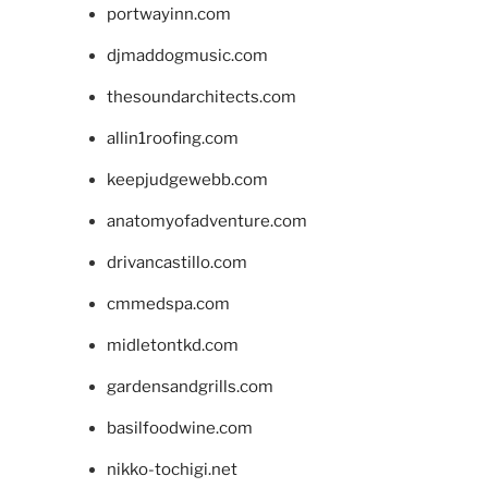
portwayinn.com
djmaddogmusic.com
thesoundarchitects.com
allin1roofing.com
keepjudgewebb.com
anatomyofadventure.com
drivancastillo.com
cmmedspa.com
midletontkd.com
gardensandgrills.com
basilfoodwine.com
nikko-tochigi.net