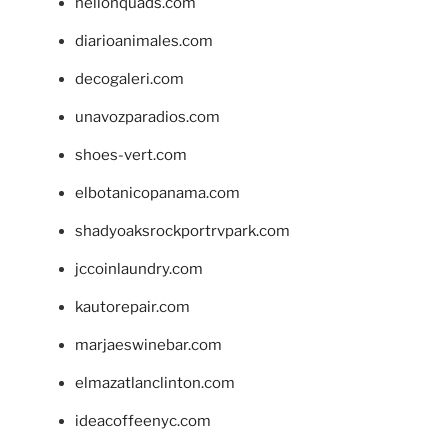
hellonquads.com
diarioanimales.com
decogaleri.com
unavozparadios.com
shoes-vert.com
elbotanicopanama.com
shadyoaksrockportrvpark.com
jccoinlaundry.com
kautorepair.com
marjaeswinebar.com
elmazatlanclinton.com
ideacoffeenyc.com