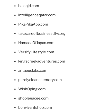
halobjd.com
intelligenceqatar.com
PikaPikaApp.com
takecareofbusinessdfw.org
HamadaOfJapan.com
VersifyLifestyle.com
kingscreekadventures.com
antaeuslabs.com
purelycleanchemdry.com
WishOping.com
shoplegacee.com
bonvivantshop.com