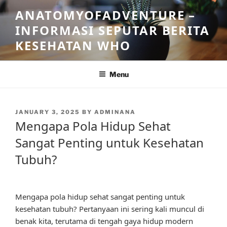
Skip
ANATOMYOFADVENTURE –
to
INFORMASI SEPUTAR BERITA
content
KESEHATAN WHO
Menu
POSTED
JANUARY 3, 2025
BY
ADMINANA
ON
Mengapa Pola Hidup Sehat
Sangat Penting untuk Kesehatan
Tubuh?
Mengapa pola hidup sehat sangat penting untuk
kesehatan tubuh? Pertanyaan ini sering kali muncul di
benak kita, terutama di tengah gaya hidup modern