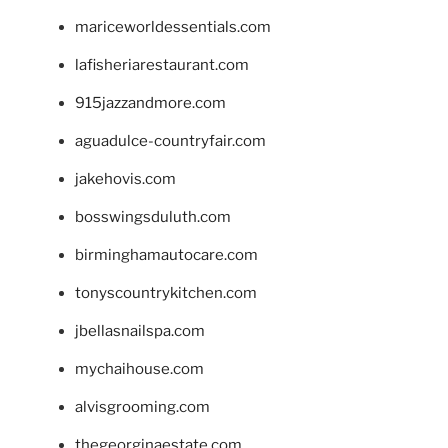
mariceworldessentials.com
lafisheriarestaurant.com
915jazzandmore.com
aguadulce-countryfair.com
jakehovis.com
bosswingsduluth.com
birminghamautocare.com
tonyscountrykitchen.com
jbellasnailspa.com
mychaihouse.com
alvisgrooming.com
thegeorginaestate.com