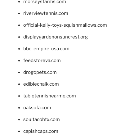
morseysfarms.com
riverviewtennis.com
official-kelly-toys-squishmallows.com
displaygardenonsuncrest.org
bbq-empire-usa.com
feedstoreva.com
drogopets.com
ediblechalk.com
tabletennisnearme.com
oaksofa.com
soultacohtx.com
capishcaps.com