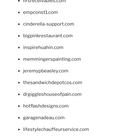
hrsreceivables.com
empconst1.com
cinderella-support.com
bigpinkrestaurant.com
inspirehuahin.com
memmingerspainting.com
jeremypbeasley.com
thesandwichdepotcos.com
drgiggleshouseofpain.com
hotflashdesigns.com
garagenadeau.com
lifestylechauffeurservice.com