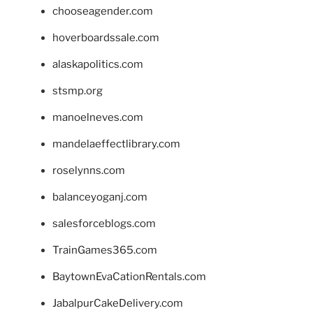
chooseagender.com
hoverboardssale.com
alaskapolitics.com
stsmp.org
manoelneves.com
mandelaeffectlibrary.com
roselynns.com
balanceyoganj.com
salesforceblogs.com
TrainGames365.com
BaytownEvaCationRentals.com
JabalpurCakeDelivery.com