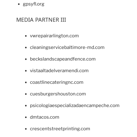
gpsyfl.org
MEDIA PARTNER III
vwrepairarlington.com
cleaningservicebaltimore-md.com
beckslandscapeandfence.com
vistaaltadelveramendi.com
coastlinecateringnc.com
cuesburgershouston.com
psicologiaespecializadaencampeche.com
dmtacos.com
crescentstreetprinting.com