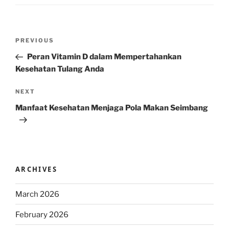
Post
Previous
PREVIOUS
navigation
Post
Peran Vitamin D dalam Mempertahankan
Kesehatan Tulang Anda
Next
NEXT
Post
Manfaat Kesehatan Menjaga Pola Makan Seimbang
ARCHIVES
March 2026
February 2026