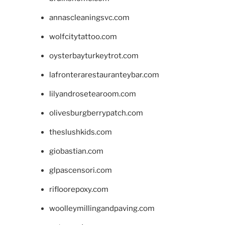
annascleaningsvc.com
wolfcitytattoo.com
oysterbayturkeytrot.com
lafronterarestauranteybar.com
lilyandrosetearoom.com
olivesburgberrypatch.com
theslushkids.com
giobastian.com
glpascensori.com
rifloorepoxy.com
woolleymillingandpaving.com