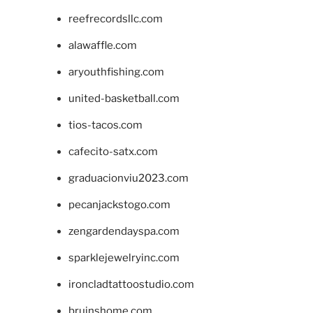
reefrecordsllc.com
alawaffle.com
aryouthfishing.com
united-basketball.com
tios-tacos.com
cafecito-satx.com
graduacionviu2023.com
pecanjackstogo.com
zengardendayspa.com
sparklejewelryinc.com
ironcladtattoostudio.com
bruinshome.com