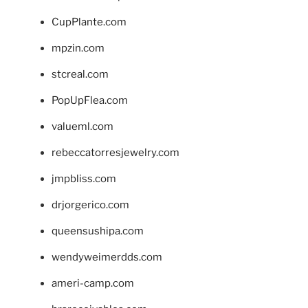
CupPlante.com
mpzin.com
stcreal.com
PopUpFlea.com
valueml.com
rebeccatorresjewelry.com
jmpbliss.com
drjorgerico.com
queensushipa.com
wendyweimerdds.com
ameri-camp.com