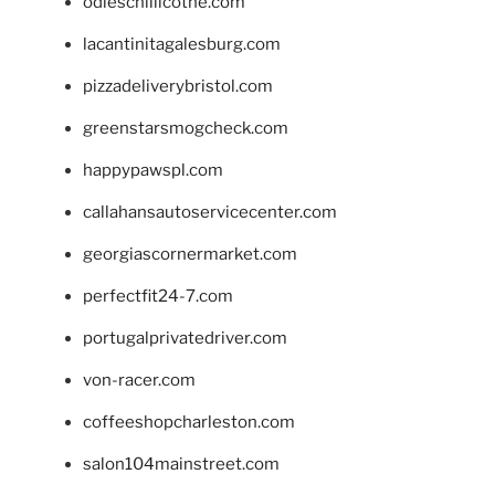
odieschillicothe.com
lacantinitagalesburg.com
pizzadeliverybristol.com
greenstarsmogcheck.com
happypawspl.com
callahansautoservicecenter.com
georgiascornermarket.com
perfectfit24-7.com
portugalprivatedriver.com
von-racer.com
coffeeshopcharleston.com
salon104mainstreet.com