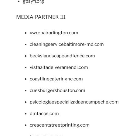
gpsyfl.org
MEDIA PARTNER III
vwrepairarlington.com
cleaningservicebaltimore-md.com
beckslandscapeandfence.com
vistaaltadelveramendi.com
coastlinecateringnc.com
cuesburgershouston.com
psicologiaespecializadaencampeche.com
dmtacos.com
crescentstreetprinting.com