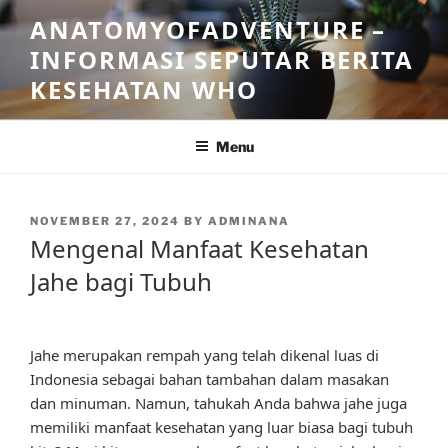
Skip
ANATOMYOFADVENTURE –
to
INFORMASI SEPUTAR BERITA
content
KESEHATAN WHO
Menu
POSTED
NOVEMBER 27, 2024
BY
ADMINANA
ON
Mengenal Manfaat Kesehatan
Jahe bagi Tubuh
Jahe merupakan rempah yang telah dikenal luas di
Indonesia sebagai bahan tambahan dalam masakan
dan minuman. Namun, tahukah Anda bahwa jahe juga
memiliki manfaat kesehatan yang luar biasa bagi tubuh