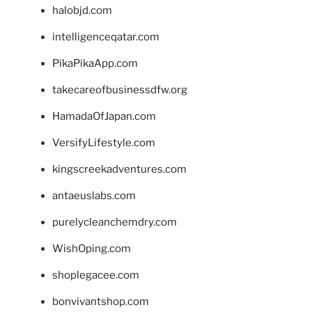
halobjd.com
intelligenceqatar.com
PikaPikaApp.com
takecareofbusinessdfw.org
HamadaOfJapan.com
VersifyLifestyle.com
kingscreekadventures.com
antaeuslabs.com
purelycleanchemdry.com
WishOping.com
shoplegacee.com
bonvivantshop.com