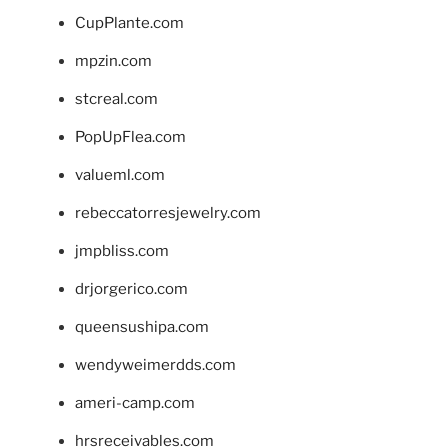
CupPlante.com
mpzin.com
stcreal.com
PopUpFlea.com
valueml.com
rebeccatorresjewelry.com
jmpbliss.com
drjorgerico.com
queensushipa.com
wendyweimerdds.com
ameri-camp.com
hrsreceivables.com