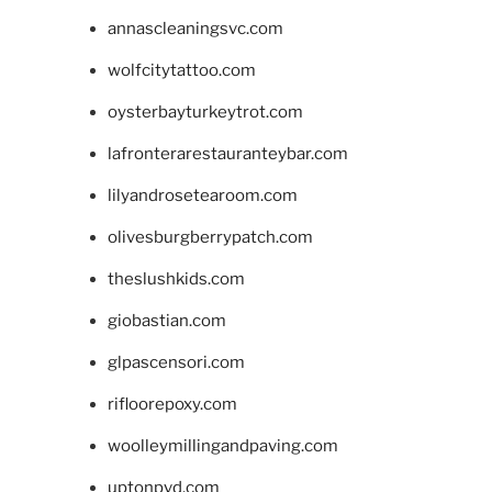
annascleaningsvc.com
wolfcitytattoo.com
oysterbayturkeytrot.com
lafronterarestauranteybar.com
lilyandrosetearoom.com
olivesburgberrypatch.com
theslushkids.com
giobastian.com
glpascensori.com
rifloorepoxy.com
woolleymillingandpaving.com
uptonpvd.com