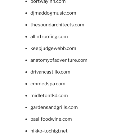
portwayinn.com
djmaddogmusic.com
thesoundarchitects.com
allin1roofing.com
keepjudgewebb.com
anatomyofadventure.com
drivancastillo.com
cmmedspa.com
midletontkd.com
gardensandgrills.com
basilfoodwine.com
nikko-tochigi.net