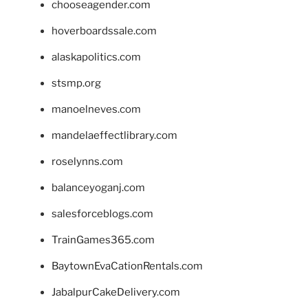
chooseagender.com
hoverboardssale.com
alaskapolitics.com
stsmp.org
manoelneves.com
mandelaeffectlibrary.com
roselynns.com
balanceyoganj.com
salesforceblogs.com
TrainGames365.com
BaytownEvaCationRentals.com
JabalpurCakeDelivery.com