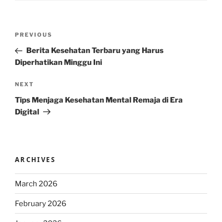
Post
Previous
PREVIOUS
navigation
Post
Berita Kesehatan Terbaru yang Harus
Diperhatikan Minggu Ini
Next
NEXT
Post
Tips Menjaga Kesehatan Mental Remaja di Era
Digital
ARCHIVES
March 2026
February 2026