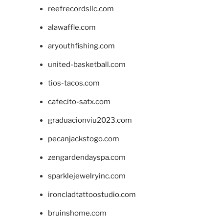
reefrecordsllc.com
alawaffle.com
aryouthfishing.com
united-basketball.com
tios-tacos.com
cafecito-satx.com
graduacionviu2023.com
pecanjackstogo.com
zengardendayspa.com
sparklejewelryinc.com
ironcladtattoostudio.com
bruinshome.com