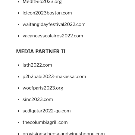
MedItRio2023.org
lcicon2023boston.com
waitangidayfestival2022.com
vacancesscolaires2022.com
MEDIA PARTNER II
isth2022.com
p2b2pabi2023-makassar.com
wocfparis2023.org
sinc2023.com
scdlqatar2022-qa.com
thecolumbiagrill.com
provisionscheeseandwineshoppe.com