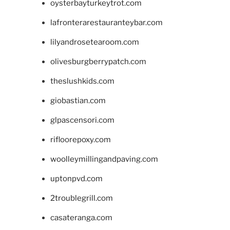
oysterbayturkeytrot.com
lafronterarestauranteybar.com
lilyandrosetearoom.com
olivesburgberrypatch.com
theslushkids.com
giobastian.com
glpascensori.com
rifloorepoxy.com
woolleymillingandpaving.com
uptonpvd.com
2troublegrill.com
casateranga.com