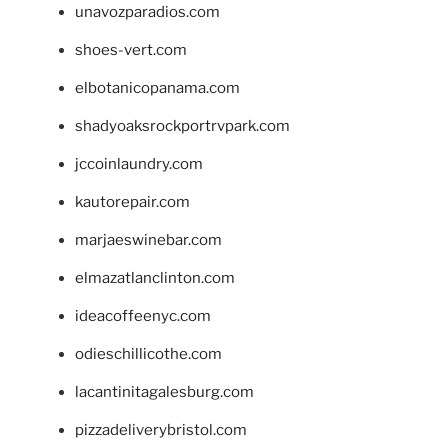
unavozparadios.com
shoes-vert.com
elbotanicopanama.com
shadyoaksrockportrvpark.com
jccoinlaundry.com
kautorepair.com
marjaeswinebar.com
elmazatlanclinton.com
ideacoffeenyc.com
odieschillicothe.com
lacantinitagalesburg.com
pizzadeliverybristol.com