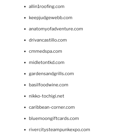
allin1roofing.com
keepjudgewebb.com
anatomyofadventure.com
drivancastillo.com
cmmedspa.com
midletontkd.com
gardensandgrills.com
basilfoodwine.com
nikko-tochigi.net
caribbean-corner.com
bluemoongiftcards.com
rivercitysteampunkexpo.com