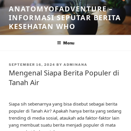
Skip
ANATOMYOFADVENTURE –
to
INFORMASI SEPUTAR BERITA
content
KESEHATAN WHO
Menu
POSTED
SEPTEMBER 16, 2024
BY
ADMINANA
ON
Mengenal Siapa Berita Populer di
Tanah Air
Siapa sih sebenarnya yang bisa disebut sebagai berita
populer di Tanah Air? Apakah hanya berita yang sedang
trending di media sosial, ataukah ada faktor-faktor lain
yang membuat suatu berita menjadi populer di mata