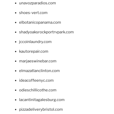
unavozparadios.com
shoes-vert.com
elbotanicopanama.com
shadyoaksrockportrvpark.com
jccoinlaundry.com
kautorepair.com
marjaeswinebar.com
elmazatlanclinton.com
ideacoffeenyc.com
odieschillicothe.com
lacantinitagalesburg.com
pizzadeliverybristol.com