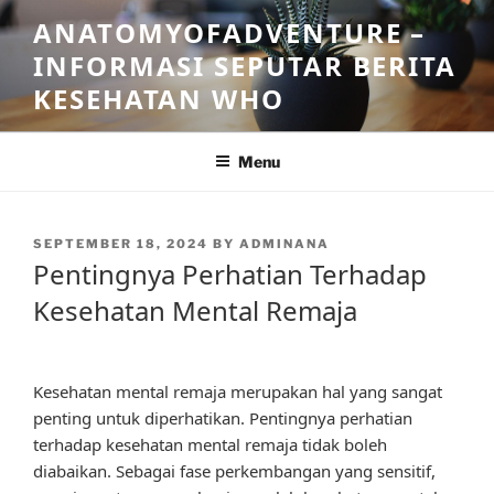
Skip
ANATOMYOFADVENTURE –
to
INFORMASI SEPUTAR BERITA
content
KESEHATAN WHO
Menu
POSTED
SEPTEMBER 18, 2024
BY
ADMINANA
ON
Pentingnya Perhatian Terhadap
Kesehatan Mental Remaja
Kesehatan mental remaja merupakan hal yang sangat
penting untuk diperhatikan. Pentingnya perhatian
terhadap kesehatan mental remaja tidak boleh
diabaikan. Sebagai fase perkembangan yang sensitif,