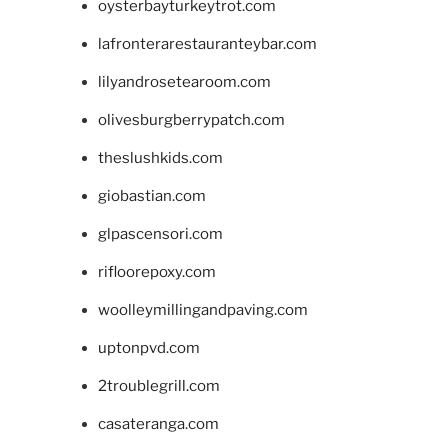
oysterbayturkeytrot.com
lafronterarestauranteybar.com
lilyandrosetearoom.com
olivesburgberrypatch.com
theslushkids.com
giobastian.com
glpascensori.com
rifloorepoxy.com
woolleymillingandpaving.com
uptonpvd.com
2troublegrill.com
casateranga.com