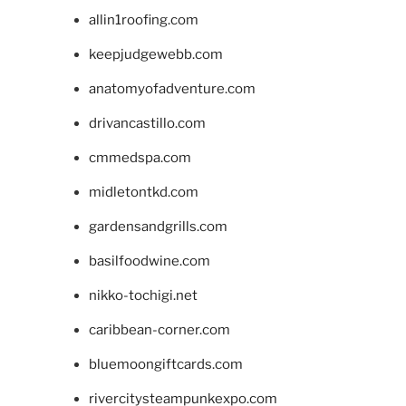
allin1roofing.com
keepjudgewebb.com
anatomyofadventure.com
drivancastillo.com
cmmedspa.com
midletontkd.com
gardensandgrills.com
basilfoodwine.com
nikko-tochigi.net
caribbean-corner.com
bluemoongiftcards.com
rivercitysteampunkexpo.com