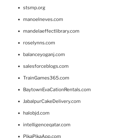
stsmp.org
manoelneves.com
mandelaeffectlibrary.com
roselynns.com
balanceyoganj.com
salesforceblogs.com
TrainGames365.com
BaytownEvaCationRentals.com
JabalpurCakeDelivery.com
halobjd.com
intelligenceqatar.com
PikaPikaApp.com