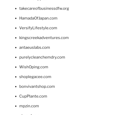
takecareofbusinessdfw.org
HamadaOfJapan.com
VersifyLifestyle.com
kingscreekadventures.com
antaeuslabs.com
purelycleanchemdry.com
WishOping.com
shoplegacee.com
bonvivantshop.com
CupPlante.com
mpzin.com