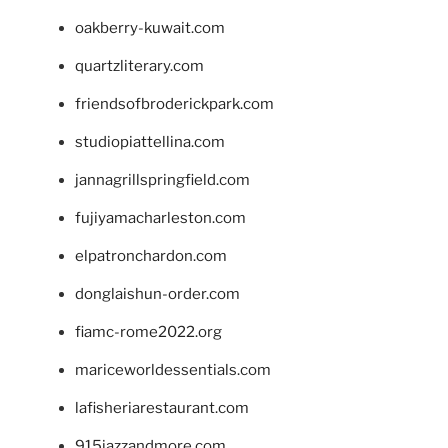
oakberry-kuwait.com
quartzliterary.com
friendsofbroderickpark.com
studiopiattellina.com
jannagrillspringfield.com
fujiyamacharleston.com
elpatronchardon.com
donglaishun-order.com
fiamc-rome2022.org
mariceworldessentials.com
lafisheriarestaurant.com
915jazzandmore.com