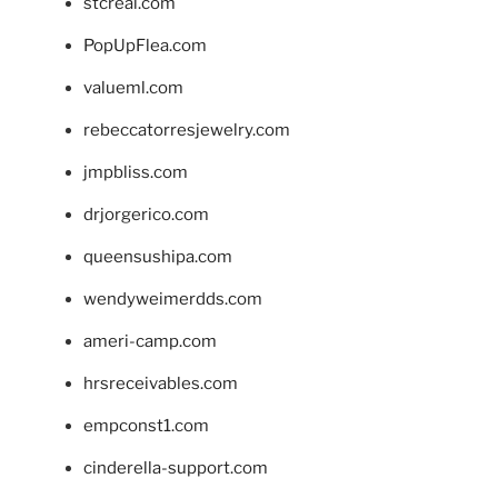
stcreal.com
PopUpFlea.com
valueml.com
rebeccatorresjewelry.com
jmpbliss.com
drjorgerico.com
queensushipa.com
wendyweimerdds.com
ameri-camp.com
hrsreceivables.com
empconst1.com
cinderella-support.com