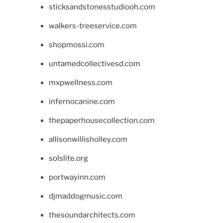
sticksandstonesstudiooh.com
walkers-treeservice.com
shopmossi.com
untamedcollectivesd.com
mxpwellness.com
infernocanine.com
thepaperhousecollection.com
allisonwillisholley.com
solslite.org
portwayinn.com
djmaddogmusic.com
thesoundarchitects.com