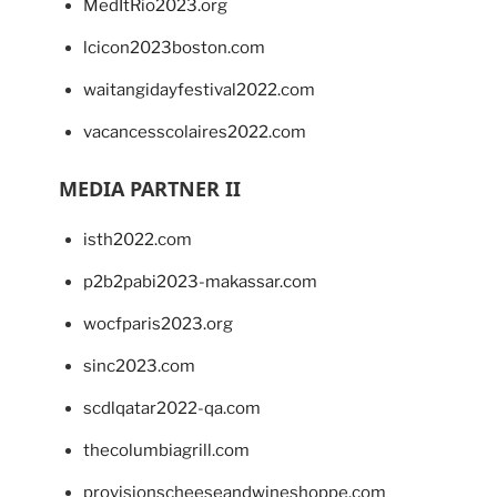
MedItRio2023.org
lcicon2023boston.com
waitangidayfestival2022.com
vacancesscolaires2022.com
MEDIA PARTNER II
isth2022.com
p2b2pabi2023-makassar.com
wocfparis2023.org
sinc2023.com
scdlqatar2022-qa.com
thecolumbiagrill.com
provisionscheeseandwineshoppe.com