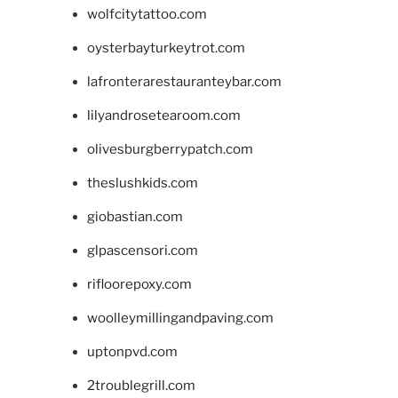
wolfcitytattoo.com
oysterbayturkeytrot.com
lafronterarestauranteybar.com
lilyandrosetearoom.com
olivesburgberrypatch.com
theslushkids.com
giobastian.com
glpascensori.com
rifloorepoxy.com
woolleymillingandpaving.com
uptonpvd.com
2troublegrill.com