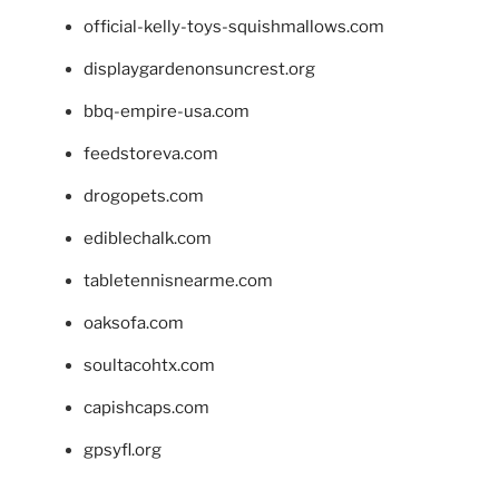
official-kelly-toys-squishmallows.com
displaygardenonsuncrest.org
bbq-empire-usa.com
feedstoreva.com
drogopets.com
ediblechalk.com
tabletennisnearme.com
oaksofa.com
soultacohtx.com
capishcaps.com
gpsyfl.org