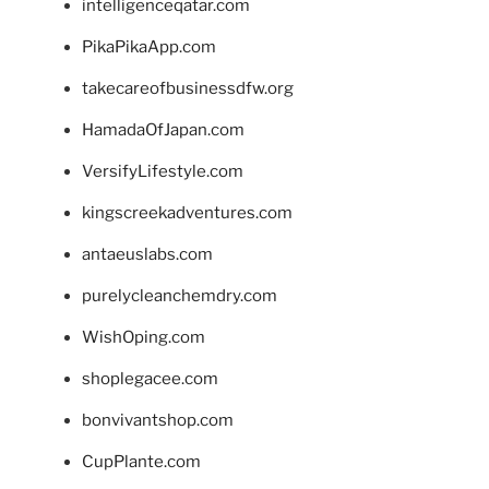
intelligenceqatar.com
PikaPikaApp.com
takecareofbusinessdfw.org
HamadaOfJapan.com
VersifyLifestyle.com
kingscreekadventures.com
antaeuslabs.com
purelycleanchemdry.com
WishOping.com
shoplegacee.com
bonvivantshop.com
CupPlante.com