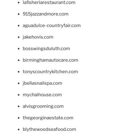
lafisheriarestaurant.com
915jazzandmore.com
aguadulce-countryfair.com
jakehovis.com
bosswingsduluth.com
birminghamautocare.com
tonyscountrykitchen.com
jbellasnailspa.com
mychaihouse.com
alvisgrooming.com
thegeorginaestate.com
blythewoodseafood.com