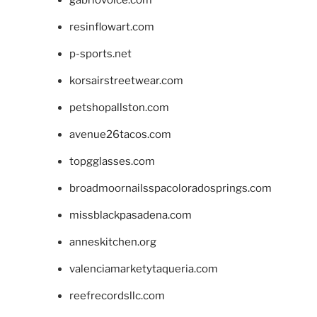
gabriovoice.com
resinflowart.com
p-sports.net
korsairstreetwear.com
petshopallston.com
avenue26tacos.com
topgglasses.com
broadmoornailsspacoloradosprings.com
missblackpasadena.com
anneskitchen.org
valenciamarketytaqueria.com
reefrecordsllc.com