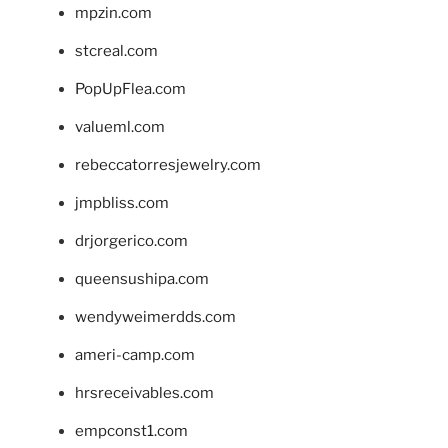
mpzin.com
stcreal.com
PopUpFlea.com
valueml.com
rebeccatorresjewelry.com
jmpbliss.com
drjorgerico.com
queensushipa.com
wendyweimerdds.com
ameri-camp.com
hrsreceivables.com
empconst1.com