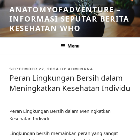
Skip
ANATOMYOFADVENTURE –
to
INFORMASI SEPUTAR BERITA
content
KESEHATAN WHO
Menu
POSTED
SEPTEMBER 27, 2024
BY
ADMINANA
ON
Peran Lingkungan Bersih dalam
Meningkatkan Kesehatan Individu
Peran Lingkungan Bersih dalam Meningkatkan
Kesehatan Individu
Lingkungan bersih memainkan peran yang sangat