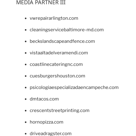
MEDIA PARTNER III
vwrepairarlington.com
cleaningservicebaltimore-md.com
beckslandscapeandfence.com
vistaaltadelveramendi.com
coastlinecateringnc.com
cuesburgershouston.com
psicologiaespecializadaencampeche.com
dmtacos.com
crescentstreetprinting.com
hornopizza.com
driveadragster.com