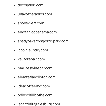
decogaleri.com
unavozparadios.com
shoes-vert.com
elbotanicopanama.com
shadyoaksrockportrvpark.com
jccoinlaundry.com
kautorepair.com
marjaeswinebar.com
elmazatlanclinton.com
ideacoffeenyc.com
odieschillicothe.com
lacantinitagalesburg.com