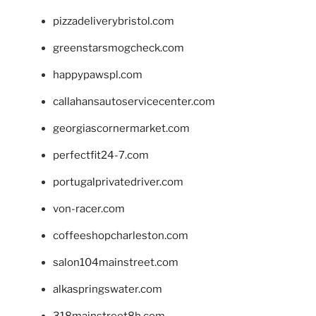
pizzadeliverybristol.com
greenstarsmogcheck.com
happypawspl.com
callahansautoservicecenter.com
georgiascornermarket.com
perfectfit24-7.com
portugalprivatedriver.com
von-racer.com
coffeeshopcharleston.com
salon104mainstreet.com
alkaspringswater.com
318mainstreet8h.com