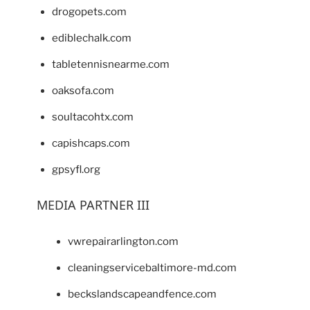
drogopets.com
ediblechalk.com
tabletennisnearme.com
oaksofa.com
soultacohtx.com
capishcaps.com
gpsyfl.org
MEDIA PARTNER III
vwrepairarlington.com
cleaningservicebaltimore-md.com
beckslandscapeandfence.com