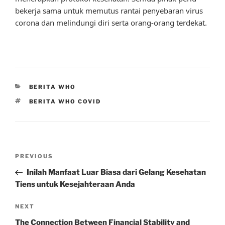
bekerja sama untuk memutus rantai penyebaran virus
corona dan melindungi diri serta orang-orang terdekat.
CATEGORIES
BERITA WHO
TAGS
BERITA WHO COVID
Post
Previous
PREVIOUS
navigation
Post
Inilah Manfaat Luar Biasa dari Gelang Kesehatan
Tiens untuk Kesejahteraan Anda
Next
NEXT
Post
The Connection Between Financial Stability and