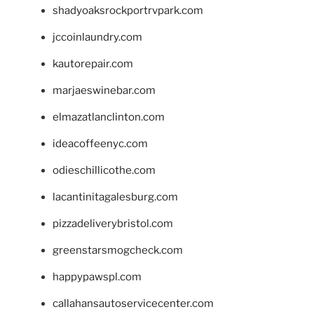
shadyoaksrockportrvpark.com
jccoinlaundry.com
kautorepair.com
marjaeswinebar.com
elmazatlanclinton.com
ideacoffeenyc.com
odieschillicothe.com
lacantinitagalesburg.com
pizzadeliverybristol.com
greenstarsmogcheck.com
happypawspl.com
callahansautoservicecenter.com