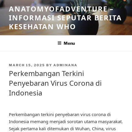
Skip
ANATOMYOFADVENTURE –
to
INFORMASI SEPUTAR BERITA
content
KESEHATAN WHO
Menu
POSTED
MARCH 15, 2025
BY
ADMINANA
ON
Perkembangan Terkini
Penyebaran Virus Corona di
Indonesia
Perkembangan terkini penyebaran virus corona di
Indonesia memang menjadi sorotan utama masyarakat.
Sejak pertama kali ditemukan di Wuhan, China, virus