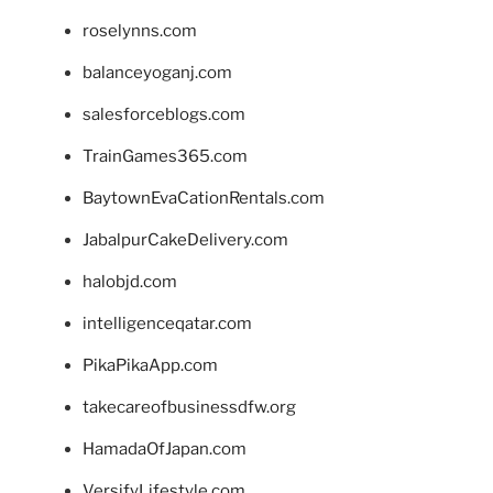
roselynns.com
balanceyoganj.com
salesforceblogs.com
TrainGames365.com
BaytownEvaCationRentals.com
JabalpurCakeDelivery.com
halobjd.com
intelligenceqatar.com
PikaPikaApp.com
takecareofbusinessdfw.org
HamadaOfJapan.com
VersifyLifestyle.com