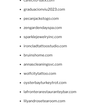
cafecito-satx.com
graduacionviu2023.com
pecanjackstogo.com
zengardendayspa.com
sparklejewelryinc.com
ironcladtattoostudio.com
bruinshome.com
annascleaningsvc.com
wolfcitytattoo.com
oysterbayturkeytrot.com
lafronterarestauranteybar.com
lilyandrosetearoom.com