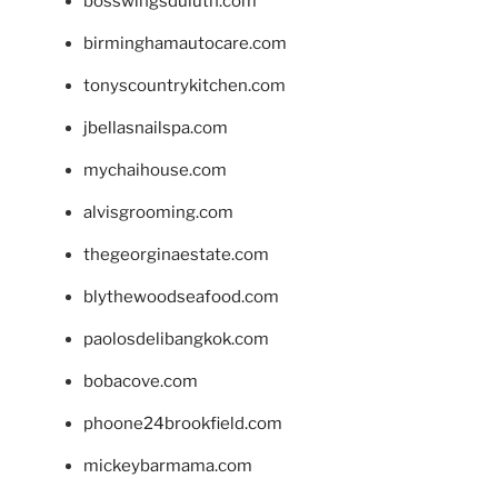
bosswingsduluth.com
birminghamautocare.com
tonyscountrykitchen.com
jbellasnailspa.com
mychaihouse.com
alvisgrooming.com
thegeorginaestate.com
blythewoodseafood.com
paolosdelibangkok.com
bobacove.com
phoone24brookfield.com
mickeybarmama.com