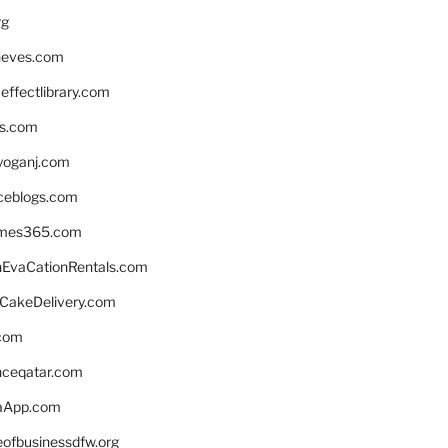
rg
neves.com
ffectlibrary.com
ns.com
yoganj.com
rceblogs.com
ames365.com
EvaCationRentals.com
rCakeDelivery.com
.com
enceqatar.com
aApp.com
eofbusinessdfw.org