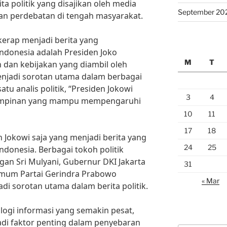
ta politik yang disajikan oleh media
September 20
an perdebatan di tengah masyarakat.
 kerap menjadi berita yang
Indonesia adalah Presiden Joko
M
T
 dan kebijakan yang diambil oleh
menjadi sorotan utama dalam berbagai
tu analis politik, “Presiden Jokowi
3
4
mimpinan yang mampu mempengaruhi
10
11
17
18
Jokowi saja yang menjadi berita yang
24
25
Indonesia. Berbagai tokoh politik
gan Sri Mulyani, Gubernur DKI Jakarta
31
Umum Partai Gerindra Prabowo
« Mar
adi sorotan utama dalam berita politik.
gi informasi yang semakin pesat,
adi faktor penting dalam penyebaran