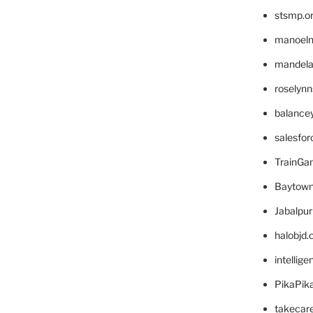
stsmp.o
manoel
mandelae
roselyn
balance
salesfo
TrainG
Baytown
Jabalpu
halobjd
intellig
PikaPik
takecar