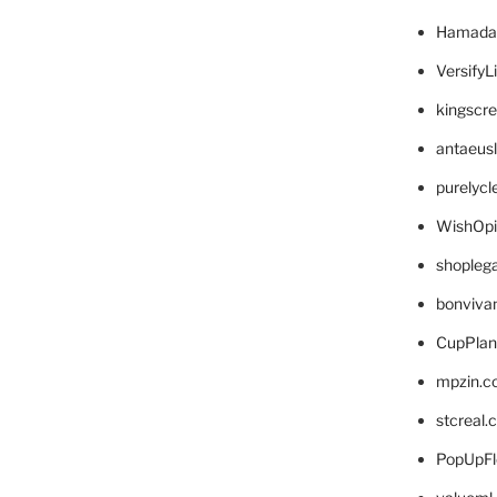
Hamada
VersifyL
kingscr
antaeus
purelyc
WishOp
shopleg
bonviva
CupPlan
mpzin.c
stcreal.
PopUpFl