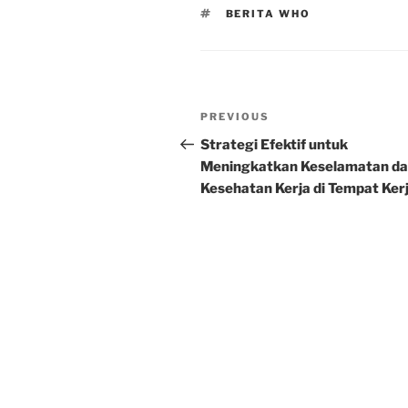
TAGS
BERITA WHO
Post
Previous
PREVIOUS
navigation
Post
Strategi Efektif untuk
Meningkatkan Keselamatan d
Kesehatan Kerja di Tempat Ker