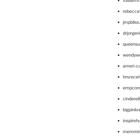
valueml
rebecca
jmpblis
drjorger
queensu
wendyw
ameri-
hrsrece
empcon
cinderel
bigpinkr
inspireh
memming