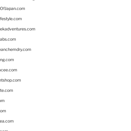
OfJapan.com
ifestyle.com
eekadventures.com
labs.com
leanchemdry.com
ing.com
acee.com
ntshop.com
te.com
om
com
ea.com