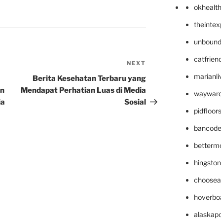
okhealt
theinte
unbound
catfrien
NEXT
Next
Post
marianli
Berita Kesehatan Terbaru yang
an
Mendapat Perhatian Luas di Media
wayward
ja
Sosial
pidfloo
bancode
betterm
hingsto
choosea
hoverbo
alaskapo