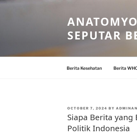
Skip
to
ANATOMYO
content
SEPUTAR B
Berita Kesehatan
Berita WH
POSTED
OCTOBER 7, 2024
BY
ADMINA
ON
Siapa Berita yang
Politik Indonesia