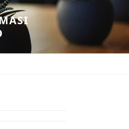
MASI
O