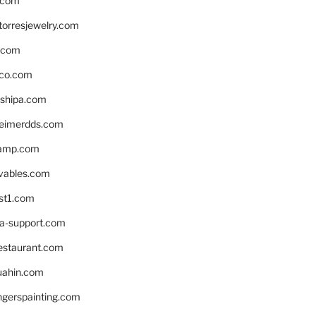
.com
torresjewelry.com
s.com
ico.com
shipa.com
eimerdds.com
camp.com
ivables.com
st1.com
la-support.com
estaurant.com
uahin.com
erspainting.com