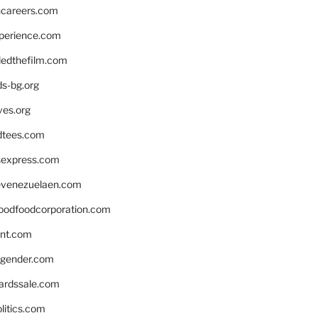
hcareers.com
xperience.com
edthefilm.com
ds-bg.org
ves.org
tees.com
rsexpress.com
venezuelaen.com
oodfoodcorporation.com
nnt.com
gender.com
ardssale.com
litics.com