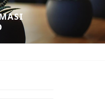
MASI
O