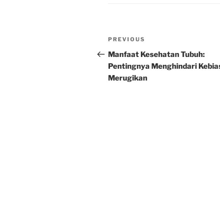
Post
Previous
PREVIOUS
navigation
Post
Manfaat Kesehatan Tubuh:
Pentingnya Menghindari Kebia
Merugikan