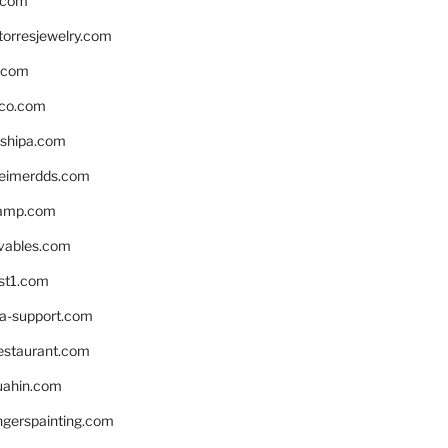
.com
torresjewelry.com
s.com
ico.com
shipa.com
eimerdds.com
camp.com
ivables.com
st1.com
la-support.com
estaurant.com
uahin.com
erspainting.com