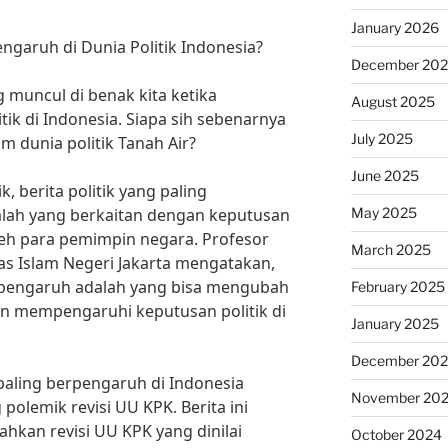
January 2026
engaruh di Dunia Politik Indonesia?
December 20
 muncul di benak kita ketika
August 2025
ik di Indonesia. Siapa sih sebenarnya
July 2025
 dunia politik Tanah Air?
June 2025
, berita politik yang paling
May 2025
alah yang berkaitan dengan keputusan
leh para pemimpin negara. Profesor
March 2025
as Islam Negeri Jakarta mengatakan,
berpengaruh adalah yang bisa mengubah
February 2025
an mempengaruhi keputusan politik di
January 2025
December 20
g paling berpengaruh di Indonesia
November 20
polemik revisi UU KPK. Berita ini
kan revisi UU KPK yang dinilai
October 2024