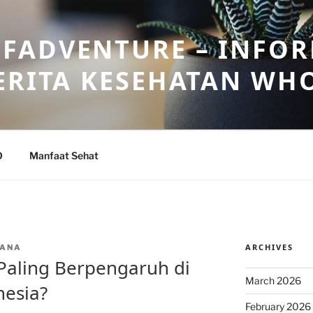
FADVENTURE – INFOR
ERITA KESEHATAN WH
O
Manfaat Sehat
ARCHIVES
NANA
 Paling Berpengaruh di
March 2026
nesia?
February 2026