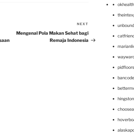
okhealt
theinte
NEXT
Next
unbound
Post
Mengenal Pola Makan Sehat bagi
catfrien
saan
Remaja Indonesia
marianli
wayward
pidfloo
bancode
betterm
hingsto
choosea
hoverbo
alaskapo