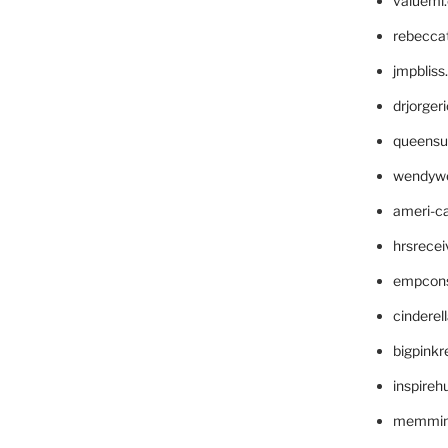
valueml
rebecca
jmpblis
drjorger
queensu
wendyw
ameri-
hrsrece
empcon
cinderel
bigpinkr
inspireh
memming