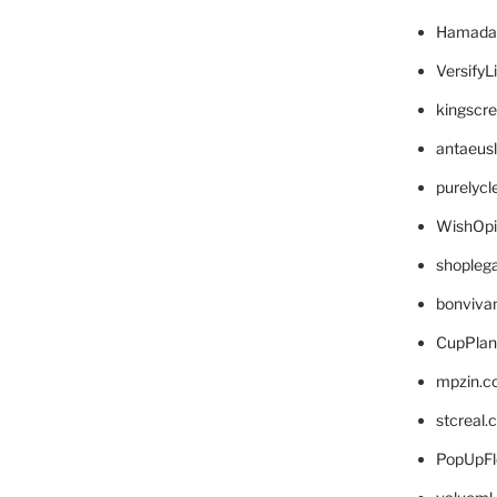
Hamada
VersifyL
kingscr
antaeus
purelyc
WishOp
shopleg
bonviva
CupPlan
mpzin.c
stcreal.
PopUpFl