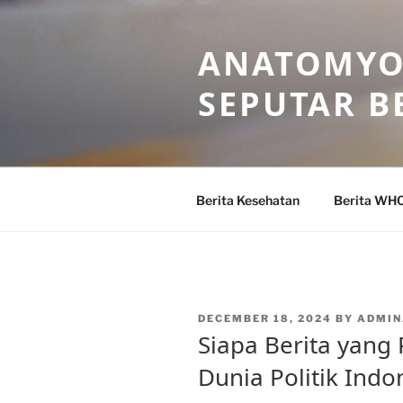
Skip
to
ANATOMYO
content
SEPUTAR B
Berita Kesehatan
Berita WH
POSTED
DECEMBER 18, 2024
BY
ADMI
ON
Siapa Berita yang
Dunia Politik Indo