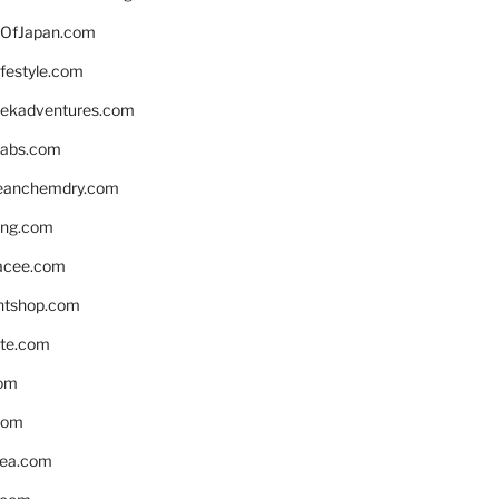
OfJapan.com
ifestyle.com
eekadventures.com
labs.com
leanchemdry.com
ing.com
acee.com
ntshop.com
te.com
om
com
ea.com