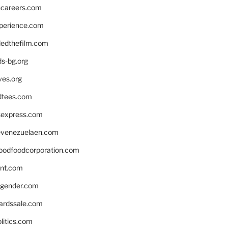
hcareers.com
xperience.com
edthefilm.com
ds-bg.org
ves.org
tees.com
rsexpress.com
venezuelaen.com
oodfoodcorporation.com
nnt.com
gender.com
ardssale.com
litics.com