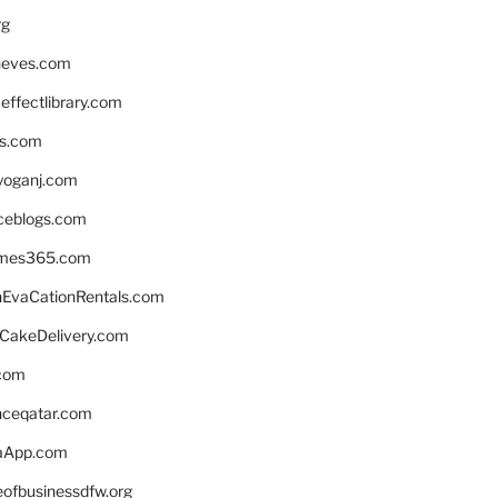
rg
neves.com
ffectlibrary.com
ns.com
yoganj.com
rceblogs.com
ames365.com
EvaCationRentals.com
rCakeDelivery.com
.com
enceqatar.com
aApp.com
eofbusinessdfw.org