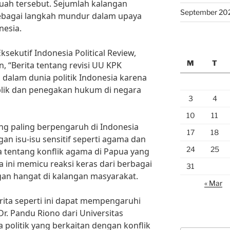
ah tersebut. Sejumlah kalangan
September 20
sebagai langkah mundur dalam upaya
nesia.
ksekutif Indonesia Political Review,
M
T
 “Berita tentang revisi UU KPK
alam dunia politik Indonesia karena
lik dan penegakan hukum di negara
3
4
10
11
yang paling berpengaruh di Indonesia
17
18
gan isu-isu sensitif seperti agama dan
24
25
a tentang konflik agama di Papua yang
a ini memicu reaksi keras dari berbagai
31
gan hangat di kalangan masyarakat.
« Mar
rita seperti ini dapat mempengaruhi
. Dr. Pandu Riono dari Universitas
 politik yang berkaitan dengan konflik