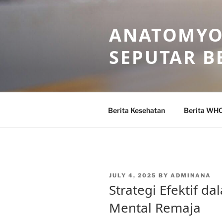
Skip
to
ANATOMYO
content
SEPUTAR B
Berita Kesehatan
Berita WH
POSTED
JULY 4, 2025
BY
ADMINANA
ON
Strategi Efektif 
Mental Remaja