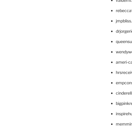
valueml
rebecca
jmpblis
drjorger
queensu
wendyw
ameri-
hrsrece
empcon
cinderel
bigpinkr
inspireh
memming