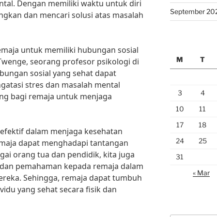
al. Dengan memiliki waktu untuk diri
September 20
ngkan dan mencari solusi atas masalah
 remaja untuk memiliki hubungan sosial
M
T
Twenge, seorang profesor psikologi di
ubungan sosial yang sehat dapat
atasi stres dan masalah mental
3
4
ting bagi remaja untuk menjaga
10
11
17
18
efektif dalam menjaga kesehatan
24
25
emaja dapat menghadapi tantangan
gai orang tua dan pendidik, kita juga
31
 dan pemahaman kepada remaja dalam
« Mar
reka. Sehingga, remaja dapat tumbuh
idu yang sehat secara fisik dan