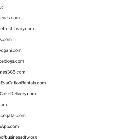
rg
neves.com
ffectlibrary.com
ns.com
yoganj.com
rceblogs.com
ames365.com
EvaCationRentals.com
rCakeDelivery.com
.com
enceqatar.com
aApp.com
eofbusinessdfw.org