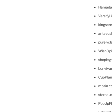
Hamada
VersifyL
kingscr
antaeus
purelyc
WishOp
shopleg
bonviva
CupPlan
mpzin.c
stcreal.
PopUpFl