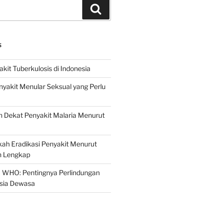
Search
S
it Tuberkulosis di Indonesia
yakit Menular Seksual yang Perlu
 Dekat Penyakit Malaria Menurut
ah Eradikasi Penyakit Menurut
 Lengkap
 WHO: Pentingnya Perlindungan
Usia Dewasa