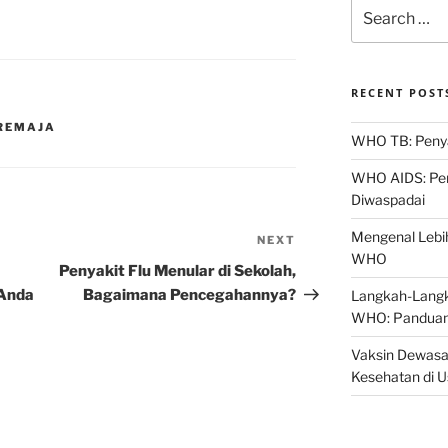
Search
for:
RECENT POST
REMAJA
WHO TB: Penyak
WHO AIDS: Pen
Diwaspadai
Mengenal Lebih
NEXT
Next
WHO
Post
Penyakit Flu Menular di Sekolah,
 Anda
Bagaimana Pencegahannya?
Langkah-Langk
WHO: Panduan
Vaksin Dewasa
Kesehatan di 