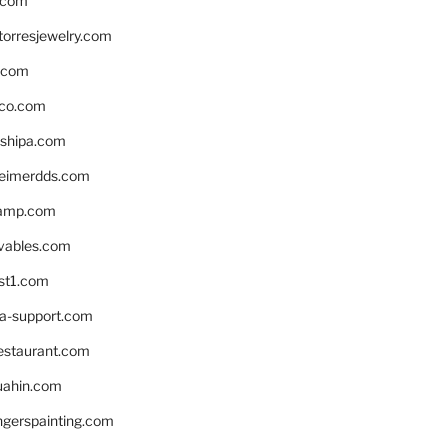
.com
torresjewelry.com
s.com
ico.com
shipa.com
eimerdds.com
camp.com
ivables.com
st1.com
la-support.com
estaurant.com
uahin.com
erspainting.com