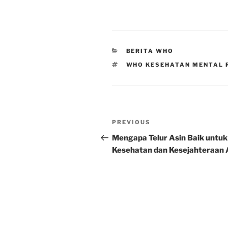
CATEGORIES
BERITA WHO
TAGS
WHO KESEHATAN MENTAL 
Post
Previous
PREVIOUS
navigation
Post
Mengapa Telur Asin Baik untuk
Kesehatan dan Kesejahteraan