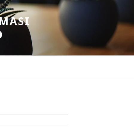
MASI
O