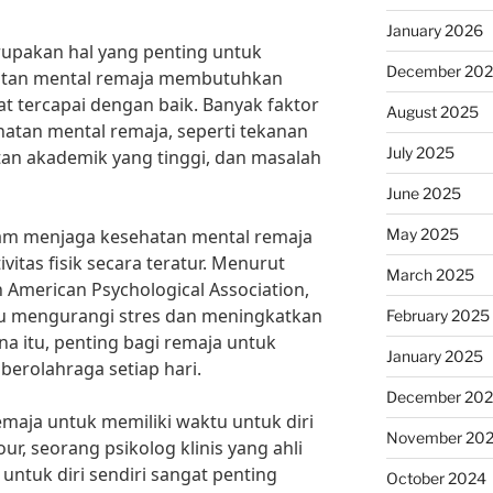
January 2026
upakan hal yang penting untuk
December 20
hatan mental remaja membutuhkan
pat tercapai dengan baik. Banyak faktor
August 2025
atan mental remaja, seperti tekanan
July 2025
utan akademik yang tinggi, dan masalah
June 2025
May 2025
dalam menjaga kesehatan mental remaja
itas fisik secara teratur. Menurut
March 2025
h American Psychological Association,
tu mengurangi stres dan meningkatkan
February 2025
a itu, penting bagi remaja untuk
January 2025
erolahraga setiap hari.
December 20
remaja untuk memiliki waktu untuk diri
November 20
ur, seorang psikolog klinis yang ahli
untuk diri sendiri sangat penting
October 2024