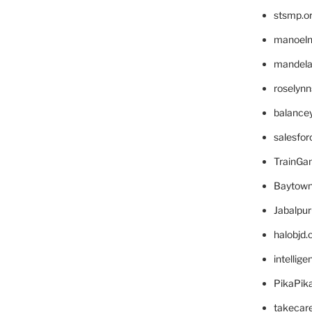
stsmp.o
manoel
mandelae
roselyn
balance
salesfo
TrainG
Baytown
Jabalpu
halobjd
intellig
PikaPik
takecar