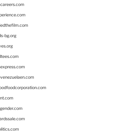
hcareers.com
xperience.com
edthefilm.com
ds-bg.org
ves.org
tees.com
rsexpress.com
venezuelaen.com
oodfoodcorporation.com
nnt.com
gender.com
ardssale.com
litics.com