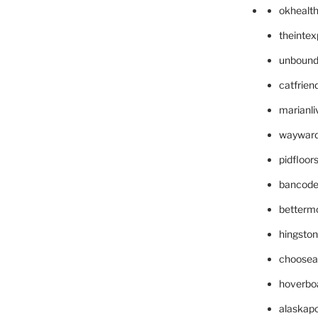
okhealt
theinte
unbound
catfrien
marianli
wayward
pidfloo
bancode
betterm
hingsto
choosea
hoverbo
alaskapo