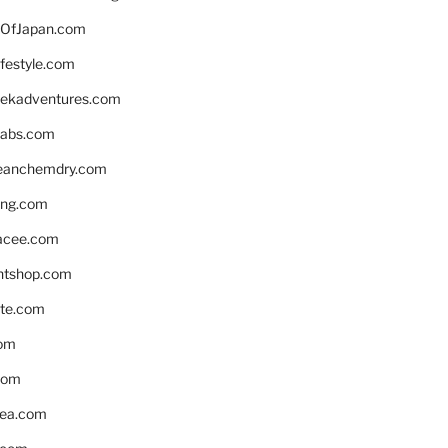
OfJapan.com
ifestyle.com
eekadventures.com
labs.com
leanchemdry.com
ing.com
acee.com
ntshop.com
te.com
om
com
ea.com